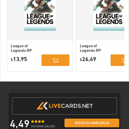
League of
League of
Legends RP
Legends RP
Kort 80 DKK
Kort 160 DKK
13,95
26,49
$
$
4,49
SKRIVE EN ANMELDELSE
345 ANMELDELSER