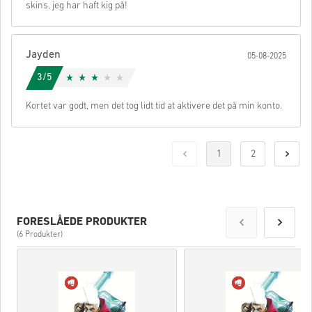
skins, jeg har haft kig på!
Jayden
05-08-2025
3/5
Kortet var godt, men det tog lidt tid at aktivere det på min konto.
1
2
FORESLÅEDE PRODUKTER
(6 Produkter)