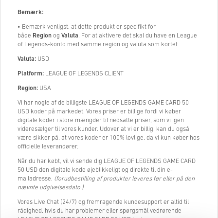
Bemærk:
• Bemærk venligst, at dette produkt er specifikt for
både
Region
og
Valuta
. For at aktivere det skal du have en League
of Legends-konto med samme region og valuta som kortet.
Valuta:
USD
Platform:
LEAGUE OF LEGENDS CLIENT
Region:
USA
Vi har nogle af de billigste LEAGUE OF LEGENDS GAME CARD 50
USD koder på markedet. Vores priser er billige fordi vi køber
digitale koder i store mængder til nedsatte priser, som vi igen
videresælger til vores kunder. Udover at vi er billig, kan du også
være sikker på, at vores koder er 100% lovlige, da vi kun køber hos
officielle leverandører.
Når du har købt, vil vi sende dig LEAGUE OF LEGENDS GAME CARD
50 USD den digitale kode øjeblikkeligt og direkte til din e-
mailadresse.
(forudbestilling af produkter leveres før eller på den
nævnte udgivelsesdato.)
Vores Live Chat (24/7) og fremragende kundesupport er altid til
rådighed, hvis du har problemer eller spørgsmål vedrørende