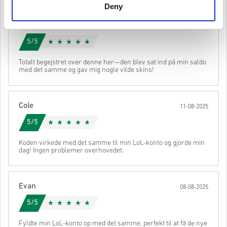
Deny
Indhold der kan downloades eller DLC produkter - Du skal
have det originale spil, for at kunne spille denne udvigelse.
Dylan
Du kan modtage mere end én kode for nogle produkter.
14-08-2025
Se den hurtige guide ovenfor, eller følg trinene nedenfor 👇
5/5
• Vælg dit produkt
• Indtast din e-mailadresse
Send
Annullere
Totalt begejstret over denne her—den blev sat ind på min saldo
• Vælg din foretrukne betalingsmetode
med det samme og gav mig nogle vilde skins!
• Gennemfør din ordre
Når det er gjort, modtager du en e-mail med et sikkert link til at få
adgang til din kode.
Cole
11-08-2025
5/5
Koden virkede med det samme til min LoL-konto og gjorde min
dag! Ingen problemer overhovedet.
Evan
08-08-2025
5/5
Fyldte min LoL-konto op med det samme, perfekt til at få de nye