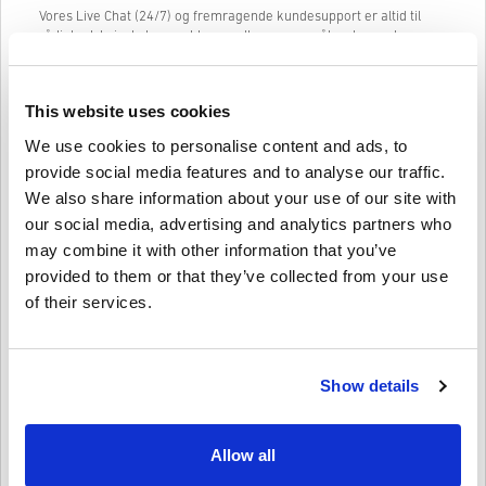
Vores Live Chat (24/7) og fremragende kundesupport er altid til
rådighed, hvis du har problemer eller spørgsmål vedrørende
Google 10 USD kode.
Vores nemme 3-trins købssystem indeholder ingen irriterende
formularer, vi kræver kun en e-mailadresse og en gyldig
This website uses cookies
betalingsmetode, hvilket gør processen med at købe Google 10
We use cookies to personalise content and ads, to
USD fra livecards.net hurtig og nemt.
provide social media features and to analyse our traffic.
We also share information about your use of our site with
Sådan fungerer det på Livecards.net
our social media, advertising and analytics partners who
may combine it with other information that you’ve
Ansvarsfraskrivelse
Ny på Livecards.net? Det er hurtigt og nemt at købe digitale koder:
provided to them or that they’ve collected from your use
of their services.
Forudbestilling
af produkter leveres før eller på den
nævnte udgivelsesdato, mens varer som er på lager
Skriv en anmeldelse
4,6/5
10
Anmeldelser
leveres umiddelbart efter sikkerhedskontrol.
Køb som anses for at være til kommerciel brug, vil ikke
Show details
blive accepteret.
Du køber kun et digitalt produkt.
Tyler
09-11-2025
For mere information, se vores
Ofte stillede spørgsmål.
Allow all
Givet stjerne:
4/5
Hvis du oplever problemer med et køb, bedes du kontakte
os ved hjælp af vores
Kontakt os formular.