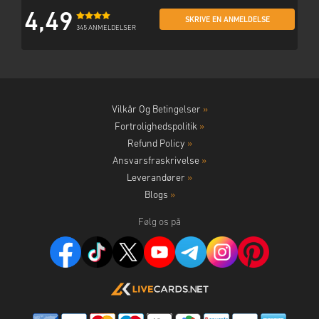
4,49
SKRIVE EN ANMELDELSE
345 ANMELDELSER
Vilkår Og Betingelser
»
Fortrolighedspolitik
»
Refund Policy
»
Ansvarsfraskrivelse
»
Leverandører
»
Blogs
»
Følg os på