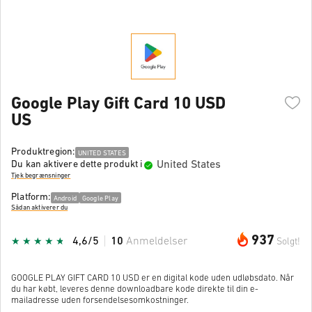
Google Play Gift Card 10 USD
US
Produktregion:
UNITED STATES
United States
Du kan aktivere dette produkt i
Tjek begrænsninger
Platform:
Android
Google Play
Sådan aktiverer du
937
4,6/5
10
Anmeldelser
Solgt!
GOOGLE PLAY GIFT CARD 10 USD er en digital kode uden udløbsdato. Når
du har købt, leveres denne downloadbare kode direkte til din e-
mailadresse uden forsendelsesomkostninger.