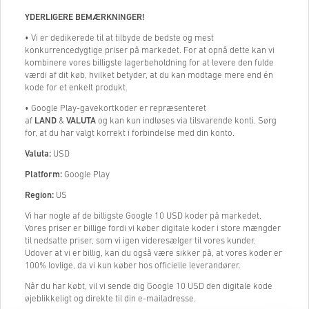
YDERLIGERE BEMÆRKNINGER!
• Vi er dedikerede til at tilbyde de bedste og mest
konkurrencedygtige priser på markedet. For at opnå dette kan vi
kombinere vores billigste lagerbeholdning for at levere den fulde
værdi af dit køb, hvilket betyder, at du kan modtage mere end én
kode for et enkelt produkt.
• Google Play-gavekortkoder er repræsenteret
af
LAND
&
VALUTA
og kan kun indløses via tilsvarende konti. Sørg
for, at du har valgt korrekt i forbindelse med din konto.
Valuta:
USD
Platform:
Google Play
Region:
US
Vi har nogle af de billigste Google 10 USD koder på markedet.
Vores priser er billige fordi vi køber digitale koder i store mængder
til nedsatte priser, som vi igen videresælger til vores kunder.
Udover at vi er billig, kan du også være sikker på, at vores koder er
100% lovlige, da vi kun køber hos officielle leverandører.
Når du har købt, vil vi sende dig Google 10 USD den digitale kode
øjeblikkeligt og direkte til din e-mailadresse.