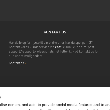
KONTAKT OS
Har du brug for hjælp til din ordre eller har du spørgsmål?
Kontakt vores kundeservice via
chat
, e-mail eller alm. post.
support@supportprofessionals.net
| eller klik på kontakt os for
alle andre muligheder:
Kontakt os
»
s
ise content and ads, to provide social media features and to anal