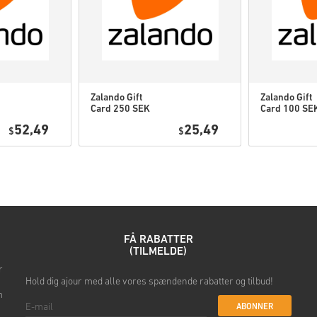
Se den hurtige guide ovenfor, 
• Vælg dit produkt
• Indtast din e-mailadresse
• Vælg din foretrukne betali
• Gennemfør din ordre
Zalando Gift
Zalando Gift
Card 250 SEK
Card 100 SE
Sweden
Sweden
Når det er gjort, modtager du e
52,49
25,49
$
$
FÅ RABATTER
(TILMELDE)
r
Hold dig ajour med alle vores spændende rabatter og tilbud!
m
ABONNER