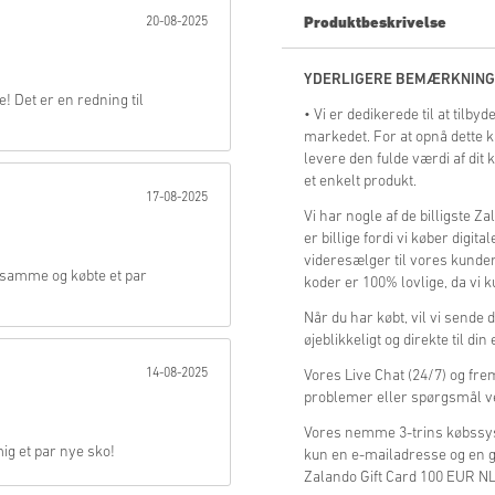
20-08-2025
Produktbeskrivelse
Send
YDERLIGERE BEMÆRKNING
 Det er en redning til
• Vi er dedikerede til at tilb
markedet. For at opnå dette k
levere den fulde værdi af dit
et enkelt produkt.
17-08-2025
Vi har nogle af de billigste 
er billige fordi vi køber digit
videresælger til vores kunder.
t samme og købte et par
koder er 100% lovlige, da vi k
Når du har købt, vil vi sende 
øjeblikkeligt og direkte til di
14-08-2025
Vores Live Chat (24/7) og fre
problemer eller spørgsmål v
Vores nemme 3-trins købssys
ig et par nye sko!
kun en e-mailadresse og en g
Zalando Gift Card 100 EUR NL 