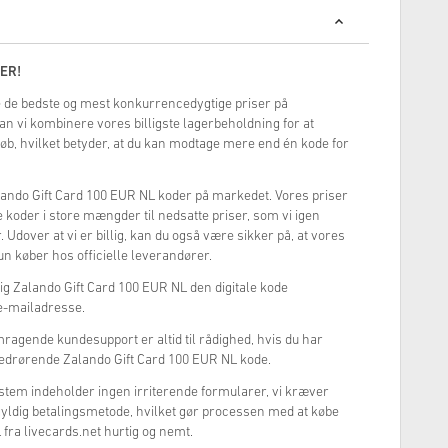
ER!
yde de bedste og mest konkurrencedygtige priser på
an vi kombinere vores billigste lagerbeholdning for at
 køb, hvilket betyder, at du kan modtage mere end én kode for
Zalando Gift Card 100 EUR NL koder på markedet. Vores priser
ale koder i store mængder til nedsatte priser, som vi igen
 Udover at vi er billig, kan du også være sikker på, at vores
un køber hos officielle leverandører.
dig Zalando Gift Card 100 EUR NL den digitale kode
n e-mailadresse.
mragende kundesupport er altid til rådighed, hvis du har
edrørende Zalando Gift Card 100 EUR NL kode.
tem indeholder ingen irriterende formularer, vi kræver
yldig betalingsmetode, hvilket gør processen med at købe
fra livecards.net hurtig og nemt.