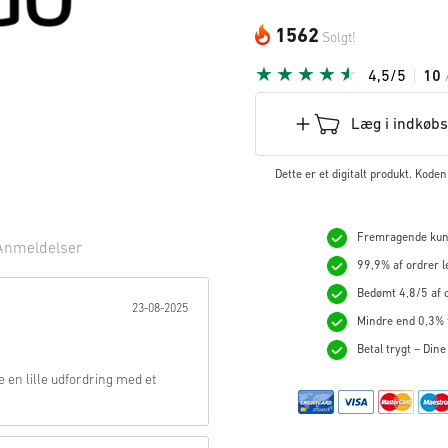
1562
Solgt!
4,5/5
10
Læg i indkøb
Dette er et digitalt produkt. Kod
Fremragende kunde
Anmeldelser
99,9% af ordrer l
rne:
Bedømt 4,8/5 af o
23-08-2025
Mindre end 0,3% t
Betal trygt – Dine
en lille udfordring med et