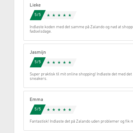
Lieke
Annullere
5/5
Indløste koden med det samme på Zalando og nød at shoppe!
fødselsdage.
Jasmijn
5/5
Super praktisk til mit online shopping! Indløste det med de
sneakers.
Emma
5/5
Fantastisk! Indløste det på Zalando uden problemer og fik m