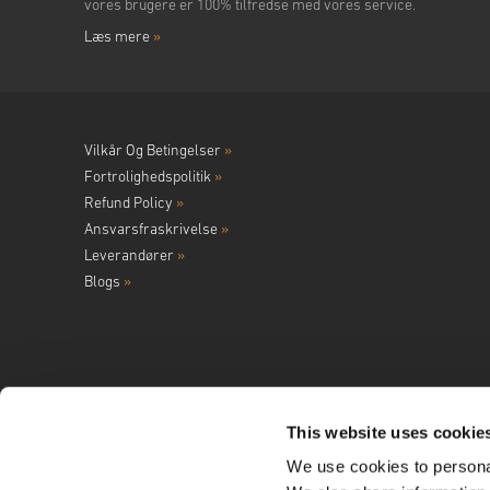
vores brugere er 100% tilfredse med vores service.
Læs mere
»
Vilkår Og Betingelser
»
Fortrolighedspolitik
»
Refund Policy
»
Ansvarsfraskrivelse
»
Leverandører
»
Blogs
»
This website uses cookie
We use cookies to personal
Følg os på