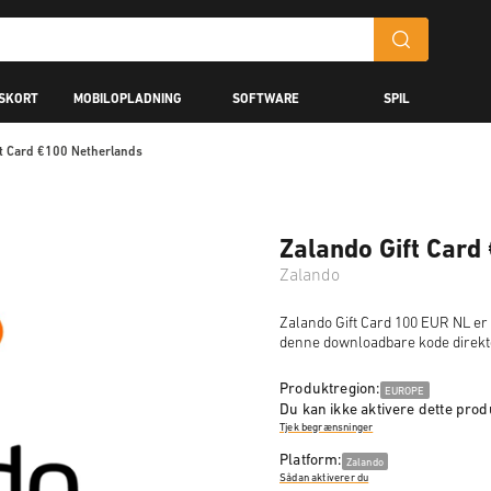
GSKORT
MOBILOPLADNING
SOFTWARE
SPIL
ft Card €100 Netherlands
Zalando Gift Card
Zalando
Zalando Gift Card 100 EUR NL er 
denne downloadbare kode direkte
Produktregion:
EUROPE
Du kan ikke aktivere dette produ
Tjek begrænsninger
Platform:
Zalando
Sådan aktiverer du