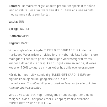
Bemærk
: Bemærk venligst, at dette produkt er specifikt for både
land og valuta. For at aktivere den skal du have en iTunes-konto
med samme valuta som kortet.
Valuta:
EUR
Sprog:
ENGLISH
Platform:
APPLE
Region:
FRANCE
Vi har nogle af de billigste ITUNES GIFT CARD 15 EUR koder på
markedet. Vores priser er billige fordi vi køber digitale koder i store
mængder til nedsatte priser, som vi igen videresælger til vores
kunder. Udover at vi er billig, kan du også være sikker på, at vores
koder er 100% lovlige, da vi kun køber hos officielle leverandører.
Når du har købt, vil vi sende dig ITUNES GIFT CARD 15 EUR den
digitale kode øjeblikkeligt og direkte til din e-
mailadresse.
(forudbestilling af produkter leveres før eller på den
nævnte udgivelsesdato.)
Vores Live Chat (24/7) og fremragende kundesupport er altid til
rådighed, hvis du har problemer eller spørgsmål vedrørende
ITUNES GIFT CARD 15 EUR kode.