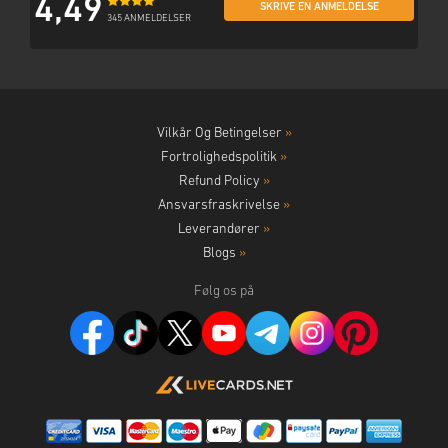
4,49
SKRIVE EN ANMELDELSE
345 ANMELDELSER
Vilkår Og Betingelser
»
Fortrolighedspolitik
»
Refund Policy
»
Ansvarsfraskrivelse
»
Leverandører
»
Blogs
»
Følg os på