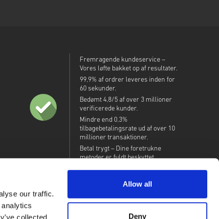
Fremragende kundeservice –
Vores løfte bakket op af resultater.
99,9% af ordrer leveres inden for
60 sekunder.
Bedømt 4,8/5 af over 3 millioner
verificerede kunder.
Mindre end 0,3%
tilbagebetalingsrate ud af over 10
millioner transaktioner.
Betal trygt – Dine foretrukne
metoder er fuldt beskyttet.
Allow all
yse our traffic.
 analytics
Deny
y’ve collected