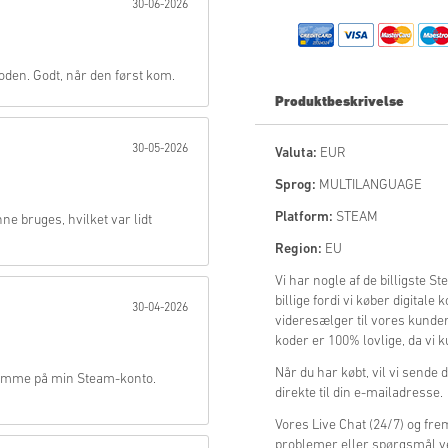
30-06-2026
Send
oden. Godt, når den først kom.
Produktbeskrivelse
30-05-2026
Valuta:
EUR
Sprog:
MULTILANGUAGE
Platform:
STEAM
ne bruges, hvilket var lidt
Region:
EU
Vi har nogle af de billigste 
billige fordi vi køber digitale
30-04-2026
videresælger til vores kunder.
koder er 100% lovlige, da vi k
Når du har købt, vil vi sende 
samme på min Steam-konto.
direkte til din e-mailadresse.
Vores Live Chat (24/7) og fre
problemer eller spørgsmål v