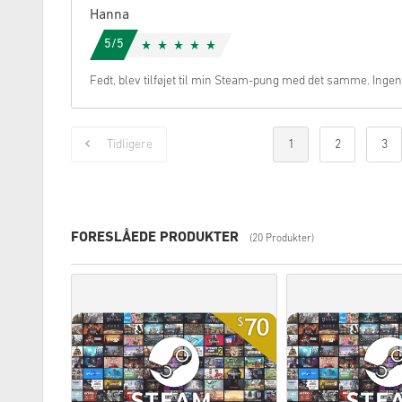
Hanna
5/5
Fedt, blev tilføjet til min Steam-pung med det samme. Ing
Tidligere
1
2
3
FORESLÅEDE PRODUKTER
(20 Produkter)