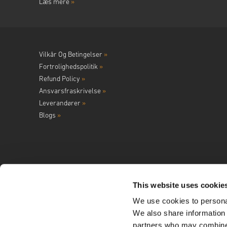
Læs mere
»
Vilkår Og Betingelser
»
Fortrolighedspolitik
»
Refund Policy
»
Ansvarsfraskrivelse
»
Leverandører
»
Blogs
»
This website uses cookie
We use cookies to personal
Følg os på
We also share information 
partners who may combine i