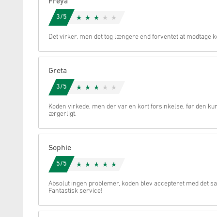
Freya
3/5
Annullere
Det virker, men det tog længere end forventet at modtage k
Greta
3/5
Koden virkede, men der var en kort forsinkelse, før den kun
ærgerligt.
Sophie
5/5
Absolut ingen problemer, koden blev accepteret med det 
Fantastisk service!