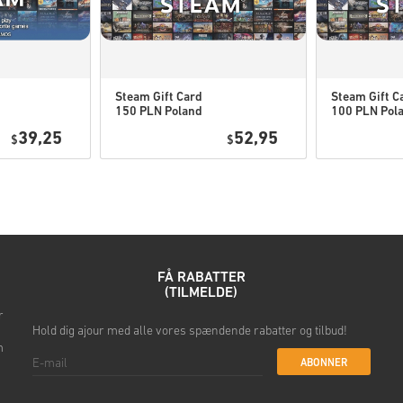
Steam Gift Card
Steam Gift C
Se den hurtige guide ovenfor, 
150 PLN Poland
100 PLN Pol
39,25
52,95
$
$
• Vælg dit produkt
• Indtast din e-mailadresse
• Vælg din foretrukne betali
• Gennemfør din ordre
Når det er gjort, modtager du e
FÅ RABATTER
(TILMELDE)
r
Hold dig ajour med alle vores spændende rabatter og tilbud!
m
ABONNER