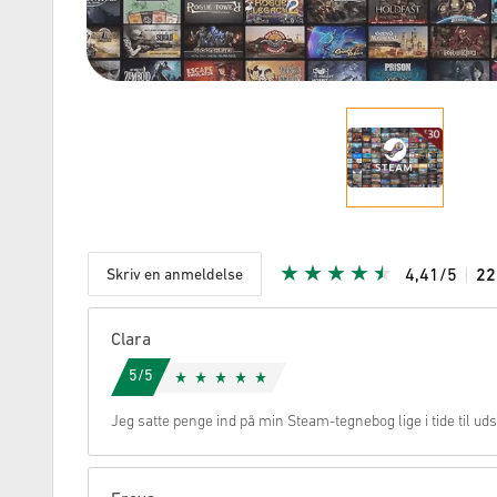
Skriv en anmeldelse
4,41/5
2
Givet stje
Clara
5/5
Jeg satte penge ind på min Steam-tegnebog lige i tide til udsa