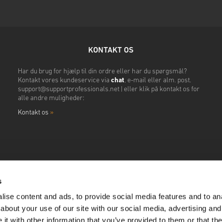
KONTAKT OS
Har du brug for hjælp til din ordre eller har du spørgsmål?
Kontakt vores kundeservice via
chat
, e-mail eller alm. post.
support@supportprofessionals.net
| eller klik på kontakt os for
alle andre muligheder:
Kontakt os
»
s
ise content and ads, to provide social media features and to anal
about your use of our site with our social media, advertising and
t with other information that you’ve provided to them or that the