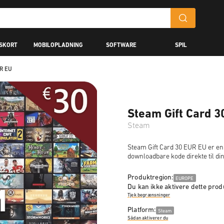
GSKORT
MOBILOPLADNING
SOFTWARE
SPIL
UR EU
Steam Gift Card 
Steam
Steam Gift Card 30 EUR EU er en 
downloadbare kode direkte til d
Produktregion:
EUROPE
Du kan ikke aktivere dette produ
Tjek begrænsninger
Platform:
Steam
Sådan aktiverer du