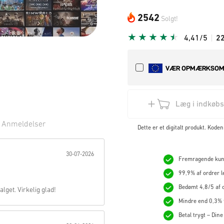
2542
Solgt!
4,41/5
2
Læg i indkøb
2
Anmeldelser
Dette er et digitalt produkt. Kod
rne:
30-07-2026
Fremragende kunde
99,9% af ordrer l
Bedømt 4,8/5 af o
lget. Virkelig glad!
Mindre end 0,3% t
Betal trygt – Dine