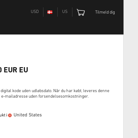
USD
US
Tilmeld dig
30 EUR EU
digital kode uden udløbsdato. Når du har købt, leveres denne
in e-mailadresse uden forsendelsesomkostninger.
United States
kt i