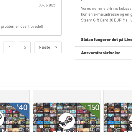
30-03-2026
Vores nemme 3-trins købssys
kun en e-mailadresse og en g
Steam Gift Card 30 EUR fra li
en problemer overhovedet!
Sådan fungerer det på Liv
4
5
Næste
Ansvarsfraskrivelse
Ny på Livecards.net? Det er hu
Forudbestilling
af produkt
varer som er på lager lev
Køb som anses for at være
Du køber kun et digitalt p
For mere information, se
Hvis du oplever probleme
Kontakt os formular.
Disse downloadbare koder e
Disse koder har ingen ud
Indhold der kan downloade
for at kunne spille denne
Du kan modtage mere end 