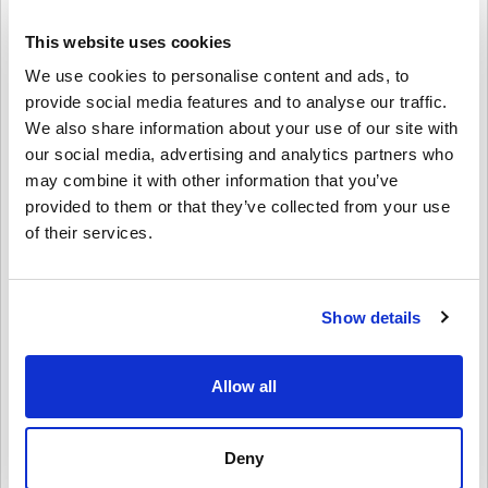
🔹 Få hardware & tilbehør – Brug din kredit på konsoller,
controllere, headsets og mere.
This website uses cookies
Perfekt som gave
We use cookies to personalise content and ads, to
provide social media features and to analyse our traffic.
Vil du overraske en ven eller et familiemedlem?
We also share information about your use of our site with
Vælg blot beløbet, personalisér det med et design og en besked, og
our social media, advertising and analytics partners who
send Xbox-gavekortet via e-mail eller print det ud. Det er en hurtig,
may combine it with other information that you’ve
fleksibel og betænksom gave – perfekt til fødselsdage, højtider
eller bare fordi.
provided to them or that they’ve collected from your use
of their services.
Sådan indløser du Xbox-gavekort
30
EUR EU:
1. Log ind på din Microsoft/Xbox-konto
2. Gå til Microsoft Store eller brug din Xbox-konsol
Show details
3. Vælg “Indløs kode” og indtast den 25-tegnede kode
4. Færdig! Din kontosaldo opdateres med det samme
Allow all
Køb Xbox-gavekort
30
EUR EU i dag!
Uanset om du shopper et nyt spil, fornyer Game Pass eller køber
Xbox-udstyr, har dette gavekort dig dækket. Få din Xbox-gavekort
Deny
30
EUR EU digitale nøgle nu fra Livecards.net og begynd at nyde alt,
hvad Xbox har at tilbyde!