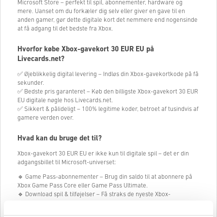
Microsoft Store – perfekt til spil, abonnementer, hardware og
mere. Uanset om du forkæler dig selv eller giver en gave til en
anden gamer, gør dette digitale kort det nemmere end nogensinde
at få adgang til det bedste fra Xbox.
Hvorfor købe Xbox-gavekort
30
EUR EU på
Livecards.net?
✅ Øjeblikkelig digital levering – Indløs din Xbox-gavekortkode på få
sekunder.
✅ Bedste pris garanteret – Køb den billigste Xbox-gavekort
30
EUR
EU digitale nøgle hos Livecards.net.
✅ Sikkert & pålideligt – 100% legitime koder, betroet af tusindvis af
gamere verden over.
Hvad kan du bruge det til?
Xbox-gavekort
30
EUR EU er ikke kun til digitale spil – det er din
adgangsbillet til Microsoft-universet:
🔹 Game Pass-abonnementer – Brug din saldo til at abonnere på
Xbox Game Pass Core eller Game Pass Ultimate.
🔹 Download spil & tilføjelser – Få straks de nyeste Xbox-
eksklusiver, indie-titler eller DLC’er.
🔹 Køb film & tv-serier – Lej eller køb fra et bredt udvalg af storfilm.