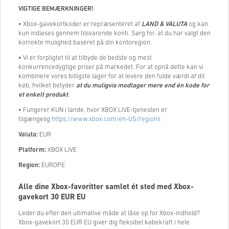
VIGTIGE BEMÆRKNINGER!
• Xbox-gavekortkoder er repræsenteret af
LAND & VALUTA
og kan
kun indløses gennem tilsvarende konti. Sørg for, at du har valgt den
korrekte mulighed baseret på din kontoregion.
• Vi er forpligtet til at tilbyde de bedste og mest
konkurrencedygtige priser på markedet. For at opnå dette kan vi
kombinere vores billigste lager for at levere den fulde værdi af dit
køb, hvilket betyder
at du muligvis modtager mere end én kode for
et enkelt produkt
.
• Fungerer KUN i lande, hvor XBOX LIVE-tjenesten er
tilgængelig
https://www.xbox.com/en-US/regions
Valuta:
EUR
Platform:
XBOX LIVE
Region:
EUROPE
Alle dine Xbox-favoritter samlet ét sted med Xbox-
gavekort
30
EUR EU
Leder du efter den ultimative måde at låse op for Xbox-indhold?
Xbox-gavekort
30
EUR EU giver dig fleksibel købekraft i hele