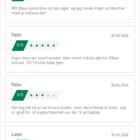
• Indtast din e-mailadresse
Send
Annullere
Mit Xbox-saldo blev straks øget, og jeg havde ingen problemer
• Vælg din foretrukne betalingsmetode
med at indløse det!
• Gennemfør din ordre
Når det er gjort, modtager du en e-mail med et sikkert link til at få
adgang til din kode.
Felix
30-05-2026
5/5
Ingen besvær overhovedet, blev nemt indløst på min Xbox-
konsol. 10/10 ville købe igen.
Felix
30-04-2026
3/5
Det tog lidt tid at verificere koden, men det virkede til sidst. Jeg
er glad for, at supportteamet var der til at hjælpe.
Leon
30-03-2026