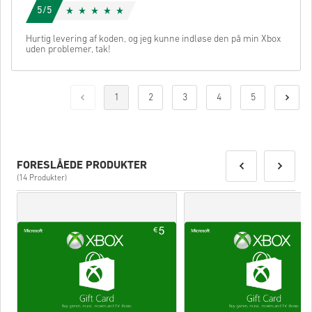
5/5
Hurtig levering af koden, og jeg kunne indløse den på min Xbox
uden problemer, tak!
1
2
3
4
5
FORESLÅEDE PRODUKTER
(14 Produkter)