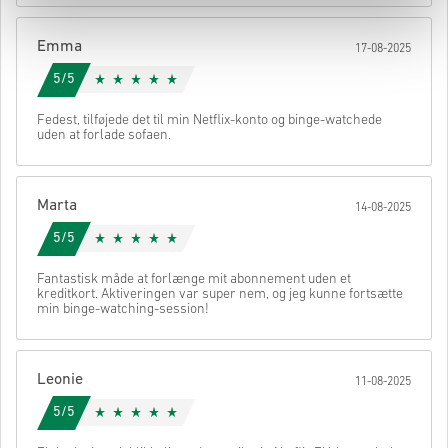
Når det er gjort, modtager du en e-mail med et sikkert link til at få
adgang til din kode.
Emma
17-08-2025
5/5
Fedest, tilføjede det til min Netflix-konto og binge-watchede
uden at forlade sofaen.
Marta
14-08-2025
5/5
Fantastisk måde at forlænge mit abonnement uden et
kreditkort. Aktiveringen var super nem, og jeg kunne fortsætte
min binge-watching-session!
Leonie
11-08-2025
5/5