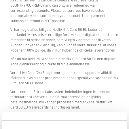
ATTENTION: Netflix Gift Cards codes are represented by
COUNTRY/CURRENCY and can only are redeemed via
corresponding accounts. Please be sure you have selected
appropriately in association to your account. Upon payment
submission refund is NOT possible.
Vi har nogle af de billigste Netflix Gift Card 50 EU koder på
markedet. Vores priser er billige fordi vi køber digitale koder i store
mængder til nedsatte priser, som vi igen videresælger til vores
kunder. Udover at vi er billig, kan du også være sikker på, at vores
koder er 100% lovlige, da vi kun køber hos officielle leverandører.
Når du har købt, vil vi sende dig Netflix Gift Card 50 EU den digitale
kode øjeblikkeligt og direkte til din e-mailadresse.
Vores Live Chat (24/7) og fremragende kundesupport er altid til
rådighed, hvis du har problemer eller spørgsmål vedrørende Netflix
Gift Card 50 EU kode.
Vores nemme 3-trins købssystem indeholder ingen irriterende
formularer, vi kræver kun en e-mailadresse og en gyldig
betalingsmetode, hvilket gør processen med at købe Netflix Gift
Card 50 EU fra livecards.net hurtig og nemt.
Sådan fungerer det på Livecards.net