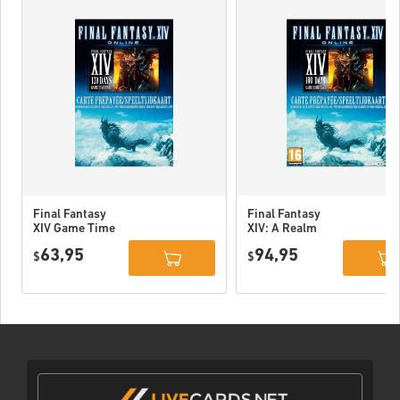
Final Fantasy
Final Fantasy
XIV Game Time
XIV: A Realm
Card - 120 Days
Reborn - 180
63,95
94,95
(S.ENIX) EU
$
Days (Official
$
Website) EU