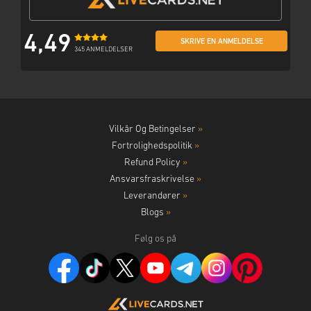
4,49
SKRIVE EN ANMELDELSE
345 ANMELDELSER
Vilkår Og Betingelser
»
Fortrolighedspolitik
»
Refund Policy
»
Ansvarsfraskrivelse
»
Leverandører
»
Blogs
»
Følg os på