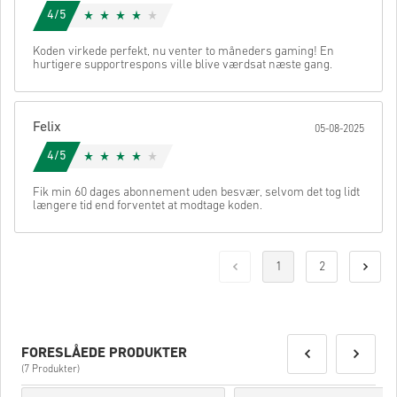
4/5
Koden virkede perfekt, nu venter to måneders gaming! En
hurtigere supportrespons ville blive værdsat næste gang.
Felix
05-08-2025
4/5
Fik min 60 dages abonnement uden besvær, selvom det tog lidt
længere tid end forventet at modtage koden.
1
2
FORESLÅEDE PRODUKTER
(7 Produkter)