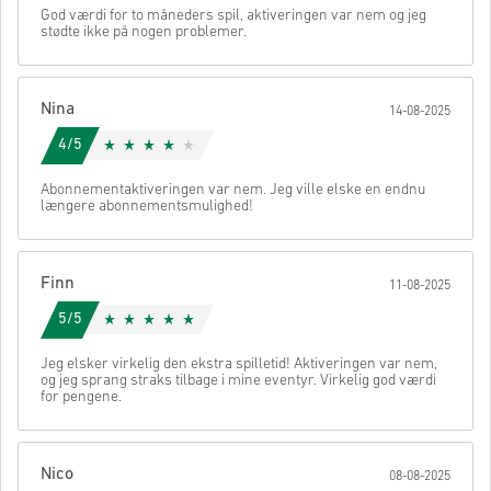
Disse downloadbare koder er skabt af udvikleren af spillet
God værdi for to måneders spil, aktiveringen var nem og jeg
stødte ikke på nogen problemer.
og er derfor originale.
Disse koder har ingen udløbsdato.
Indhold der kan downloades eller DLC produkter - Du skal
have det originale spil, for at kunne spille denne udvigelse.
Nina
Du kan modtage mere end én kode for nogle produkter.
14-08-2025
Se den hurtige guide ovenfor, eller følg trinene nedenfor 👇
4/5
• Vælg dit produkt
• Indtast din e-mailadresse
Send
Annullere
Abonnementaktiveringen var nem. Jeg ville elske en endnu
• Vælg din foretrukne betalingsmetode
længere abonnementsmulighed!
• Gennemfør din ordre
Når det er gjort, modtager du en e-mail med et sikkert link til at få
adgang til din kode.
Finn
11-08-2025
5/5
Jeg elsker virkelig den ekstra spilletid! Aktiveringen var nem,
og jeg sprang straks tilbage i mine eventyr. Virkelig god værdi
for pengene.
Nico
08-08-2025