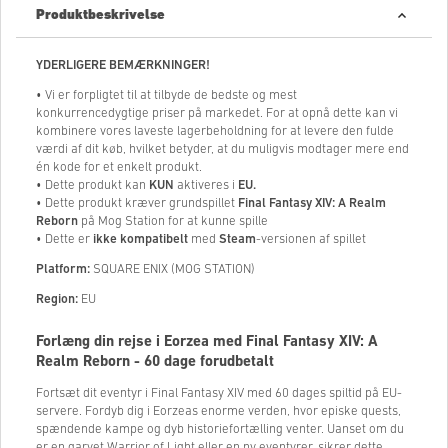
Produktbeskrivelse
YDERLIGERE BEMÆRKNINGER!
• Vi er forpligtet til at tilbyde de bedste og mest
konkurrencedygtige priser på markedet. For at opnå dette kan vi
kombinere vores laveste lagerbeholdning for at levere den fulde
værdi af dit køb, hvilket betyder, at du muligvis modtager mere end
én kode for et enkelt produkt.
• Dette produkt kan
KUN
aktiveres i
EU.
• Dette produkt kræver grundspillet
Final Fantasy XIV: A Realm
Reborn
på Mog Station for at kunne spille
• Dette er
ikke kompatibelt
med
Steam
-versionen af ​​spillet
Platform:
SQUARE ENIX (MOG STATION)
Region:
EU
Forlæng din rejse i Eorzea med Final Fantasy XIV: A
Realm Reborn - 60 dage forudbetalt
Fortsæt dit eventyr i Final Fantasy XIV med 60 dages spiltid på EU-
servere. Fordyb dig i Eorzeas enorme verden, hvor episke quests,
spændende kampe og dyb historiefortælling venter. Uanset om du
er en garvet Warrior of Light eller en ny eventyrer, sikrer dette