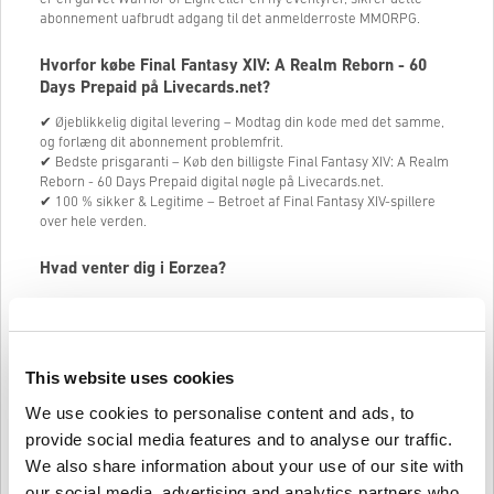
abonnement uafbrudt adgang til det anmelderroste MMORPG.
Hvorfor købe Final Fantasy XIV: A Realm Reborn - 60
Days Prepaid på Livecards.net?
✔ Øjeblikkelig digital levering – Modtag din kode med det samme,
og forlæng dit abonnement problemfrit.
✔ Bedste prisgaranti – Køb den billigste Final Fantasy XIV: A Realm
Reborn - 60 Days Prepaid digital nøgle på Livecards.net.
✔ 100 % sikker & Legitime – Betroet af Final Fantasy XIV-spillere
over hele verden.
Hvad venter dig i Eorzea?
🔹 Episk historielinje & Ekspansiv verden – Oplev en fortælling i
stadig udvikling fyldt med eventyr og mystik.
🔹 Forbløffende MMORPG-gameplay – Slut dig til tusindvis af
spillere i kampe, fangehuller og quests.
This website uses cookies
🔹 Fleksibelt klassesystem – Skift mellem 18 unikke klasser ved
blot at skifte våben.
We use cookies to personalise content and ads, to
🔹 Fantastiske billeder & Musik – Nyd betagende miljøer og et
provide social media features and to analyse our traffic.
utroligt Final Fantasy-soundtrack.
🔹 Spil på tværs af platforme – Slå dig sammen med venner på
We also share information about your use of our site with
tværs af pc og PlayStation.
our social media, advertising and analytics partners who