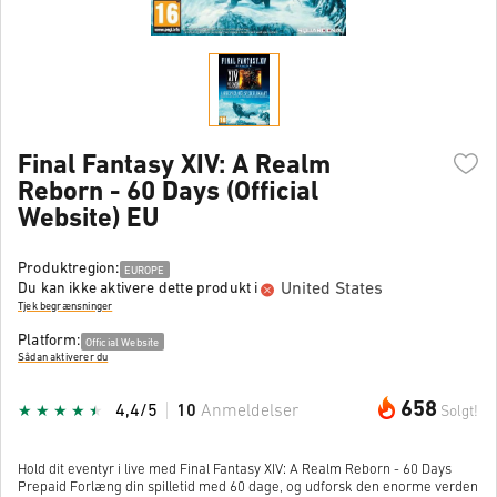
Final Fantasy XIV: A Realm
Reborn - 60 Days (Official
Website) EU
Produktregion:
EUROPE
United States
Du kan ikke aktivere dette produkt i
Tjek begrænsninger
Platform:
Official Website
Sådan aktiverer du
658
4,4/5
10
Anmeldelser
Solgt!
Hold dit eventyr i live med Final Fantasy XIV: A Realm Reborn - 60 Days
Prepaid Forlæng din spilletid med 60 dage, og udforsk den enorme verden