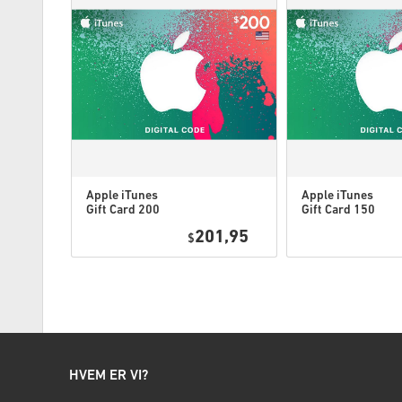
Apple iTunes
Apple iTunes
Gift Card 200
Gift Card 150
USD USA
USD USA
8,95
201,95
$
HVEM ER VI?