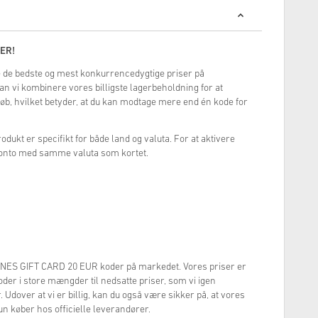
ER!
yde de bedste og mest konkurrencedygtige priser på
an vi kombinere vores billigste lagerbeholdning for at
 køb, hvilket betyder, at du kan modtage mere end én kode for
odukt er specifikt for både land og valuta. For at aktivere
konto med samme valuta som kortet.
 ITUNES GIFT CARD 20 EUR koder på markedet. Vores priser er
 koder i store mængder til nedsatte priser, som vi igen
 Udover at vi er billig, kan du også være sikker på, at vores
un køber hos officielle leverandører.