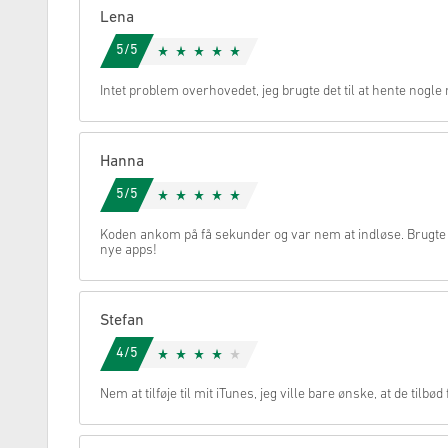
Lena
Annullere
5/5
Intet problem overhovedet, jeg brugte det til at hente nogl
Hanna
5/5
Koden ankom på få sekunder og var nem at indløse. Brugte
nye apps!
Stefan
4/5
Nem at tilføje til mit iTunes, jeg ville bare ønske, at de tilb