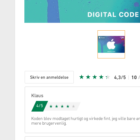
Skriv en anmeldelse
4,3/5
10
Givet stje
Klaus
4/5
Koden blev modtaget hurtigt og virkede fint, jeg ville bare ø
mere brugervenlig.