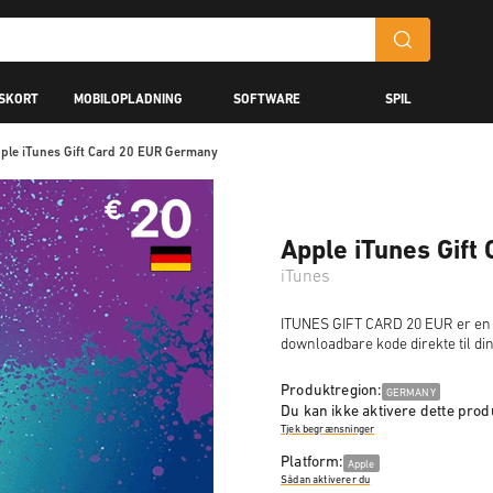
GSKORT
MOBILOPLADNING
SOFTWARE
SPIL
ple iTunes Gift Card 20 EUR Germany
Apple iTunes Gift
iTunes
ITUNES GIFT CARD 20 EUR er en d
downloadbare kode direkte til d
Produktregion:
GERMANY
Du kan ikke aktivere dette produ
Tjek begrænsninger
Platform:
Apple
Sådan aktiverer du