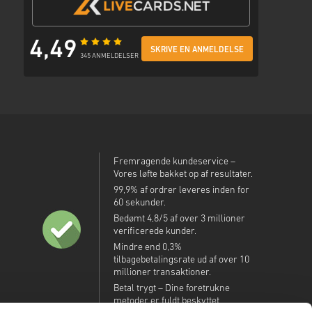
4,49
SKRIVE EN ANMELDELSE
345 ANMELDELSER
Fremragende kundeservice –
Vores løfte bakket op af resultater.
99,9% af ordrer leveres inden for
60 sekunder.
Bedømt 4,8/5 af over 3 millioner
verificerede kunder.
Mindre end 0,3%
tilbagebetalingsrate ud af over 10
millioner transaktioner.
Betal trygt – Dine foretrukne
metoder er fuldt beskyttet.