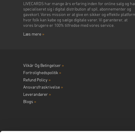
LIVECARDS har mange års erfaring inden for online salg og ha
specialiseret sig i digital distribution af spil, abonnementer og
gavekort. Vores mission er at give en sikker og effektiv platfor
hvor folk kan købe og sælge digitale varer. Vi garanterer, at
vores brugere er 100% tilfredse med vores service.
Læs mere
»
Vilkår Og Betingelser
»
Fortrolighedspolitik
»
Refund Policy
»
Ansvarsfraskrivelse
»
Leverandører
»
Blogs
»