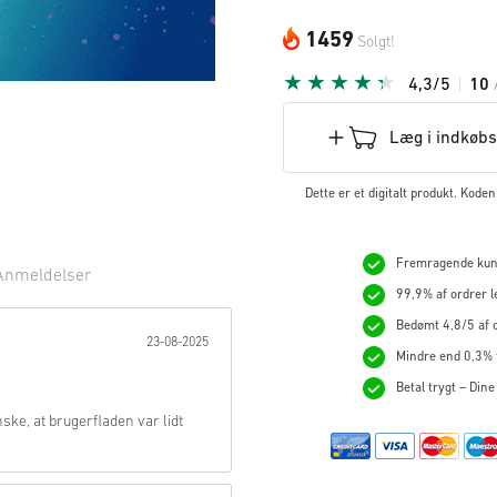
1459
Solgt!
4,3/5
10
Læg i indkøb
Dette er et digitalt produkt. Kod
Fremragende kunde
Anmeldelser
99,9% af ordrer l
rne:
Bedømt 4,8/5 af o
23-08-2025
Mindre end 0,3% t
Betal trygt – Dine
nske, at brugerfladen var lidt