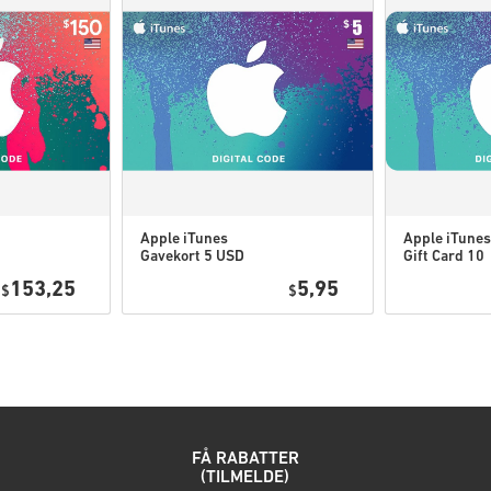
Kontakt os formular.
Disse downloadbare koder e
Disse koder har ingen ud
Indhold der kan downloade
for at kunne spille denne
Du kan modtage mere end 
Apple iTunes
Apple iTunes
Gavekort 5 USD
Gift Card 10
Se den hurtige guide ovenfor, 
USA
USD USA
153,25
5,95
$
$
• Vælg dit produkt
• Indtast din e-mailadresse
• Vælg din foretrukne betali
• Gennemfør din ordre
Når det er gjort, modtager du e
FÅ RABATTER
(TILMELDE)