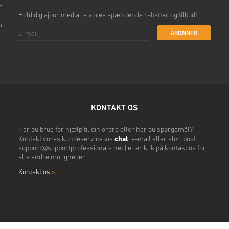
r
Hold dig ajour med alle vores spændende rabatter og tilbud!
m
ABONNER
KONTAKT OS
Har du brug for hjælp til din ordre eller har du spørgsmål?
Kontakt vores kundeservice via
chat
, e-mail eller alm. post.
support@supportprofessionals.net
| eller klik på kontakt os for
alle andre muligheder:
Kontakt os
»