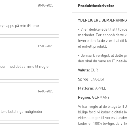
20-08-2025
Produktbeskrivelse
Send
YDERLIGERE BEMÆRKNING
e nye apps på min iPhone.
• Vi er dedikerede til at tilb
markedet. For at opnå dette k
levere den fulde værdi af dit
et enkelt produkt.
17-08-2025
• Bemærk venligst, at dette pr
den skal du have en iTunes-
 den med det samme til nogle
Valuta:
EUR
Sprog:
ENGLISH
Platform:
APPLE
14-08-2025
Region:
GERMANY
Vi har nogle af de billigste
ød flere betalingsmuligheder.
billige fordi vi køber digitale
videresælger til vores kunder.
koder er 100% lovlige, da vi k