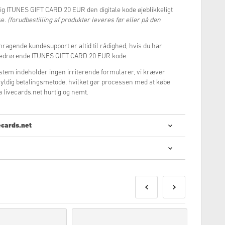
 dig ITUNES GIFT CARD 20 EUR den digitale kode øjeblikkeligt
se.
(forudbestilling af produkter leveres før eller på den
mragende kundesupport er altid til rådighed, hvis du har
vedrørende ITUNES GIFT CARD 20 EUR kode.
tem indeholder ingen irriterende formularer, vi kræver
yldig betalingsmetode, hvilket gør processen med at købe
livecards.net hurtig og nemt.
ecards.net
rtigt og nemt at købe digitale koder:
er leveres før eller på den nævnte udgivelsesdato, mens
eres umiddelbart efter sikkerhedskontrol.
 til kommerciel brug, vil ikke blive accepteret.
rodukt.
 vores
Ofte stillede spørgsmål.
r med et køb, bedes du kontakte os ved hjælp af vores