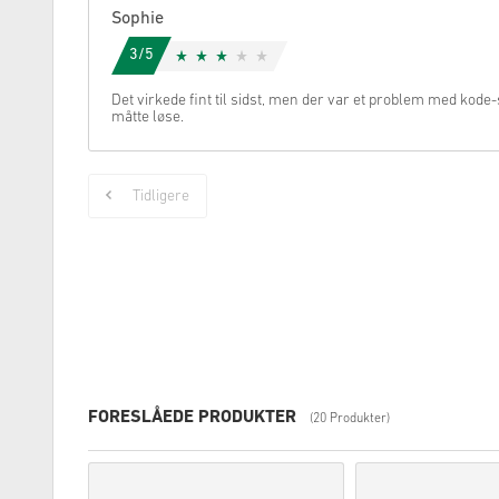
Sophie
3/5
Det virkede fint til sidst, men der var et problem med kod
måtte løse.
Tidligere
FORESLÅEDE PRODUKTER
(20 Produkter)