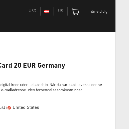
USD
US
Tilmeld dig
 Card 20 EUR Germany
igital kode uden udløbsdato. Når du har købt, leveres denne
in e-mailadresse uden forsendelsesomkostninger.
United States
kt i