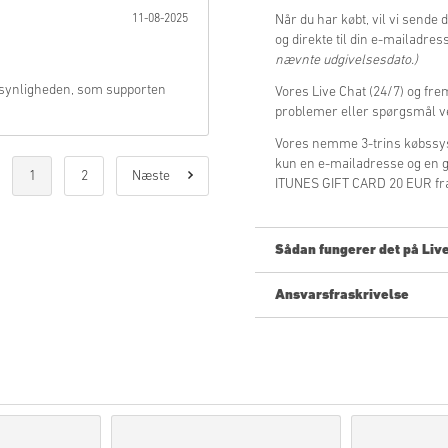
11-08-2025
Når du har købt, vil vi sende
og direkte til din e-mailadres
nævnte udgivelsesdato.)
e-synligheden, som supporten
Vores Live Chat (24/7) og fre
problemer eller spørgsmål 
Vores nemme 3-trins købssys
kun en e-mailadresse og en g
1
2
Næste
ITUNES GIFT CARD 20 EUR fra 
Sådan fungerer det på Liv
Ansvarsfraskrivelse
Ny på Livecards.net? Det er hu
Forudbestilling
af produkt
varer som er på lager lev
Køb som anses for at være
Du køber kun et digitalt p
For mere information, se
Hvis du oplever probleme