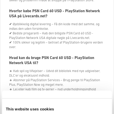
sikker og problemfri måde at shoppe på i PlayStation Store.
Hvorfor købe PSN Card 60 USD - PlayStation Network
USA på Livecards.net?
✔ Øjeblikkelig digital levering – Få din kode med det samme, og
indløs den uden forsinkelse.
✔ Bedste prisgaranti – Køb den billigste PSN Card 60 USD -
PlayStation Network USA digitale nøgle på Livecards.net.
✔ 100% sikker og legitim – betroet af PlayStation-brugere verden
over.
Hvad kan du bruge PSN Card 60 USD - PlayStation
Network USA til?
🔹 Køb spil og tilføjelser – Udvid dit bibliotek med nye udgivelser,
DLC'er og eksklusivt indhold.
🔹 Abonner på PlayStation Services – Brug penge til PlayStation
Plus, PlayStation Now og meget mere.
🔹 Lej eller køb film og tv-serier – nyd underholdningsindhold
direkte fra PlayStation Store.
🔹 Forbedr dine yndlingsspil – køb valuta, skins og andre digitale
genstande i spillet.
This website uses cookies