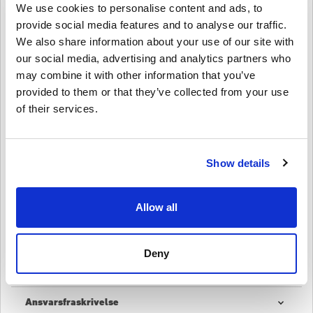
Hvordan indløser man et PSN-kort på 60 USD –
We use cookies to personalise content and ads, to
PlayStation Network USA?
provide social media features and to analyse our traffic.
1️⃣ Log ind på din PSN-konto – få adgang via konsol eller
We also share information about your use of our site with
PlayStation Store-webstedet.
our social media, advertising and analytics partners who
2️⃣ Naviger til "Indløs koder" – som findes i PlayStation Store-
menuen.
may combine it with other information that you’ve
3️⃣ Indtast din digitale kode – indtast den 12-cifrede kode, du
provided to them or that they’ve collected from your use
modtager efter købet.
of their services.
4️⃣ Nyd dine nye penge – Tilføjes øjeblikkeligt til din PSN-wallet til
brug på ethvert PlayStation-indhold.
Køb
PSN-kort 60 USD - PlayStation Network USA
i dag!
Show details
Få hurtig og sikker adgang til PlayStation Store, og nyd friheden til
at købe spil, abonnementer og underholdning på dine egne
betingelser. Få fat i din digitale PSN-kortnøgle til 60 USD -
Allow all
PlayStation Network USA nu fra Livecards.net, og begynd at spille i
dag!
Deny
Sådan fungerer det på Livecards.net
Ansvarsfraskrivelse
Ny på Livecards.net? Det er hurtigt og nemt at købe digitale koder: