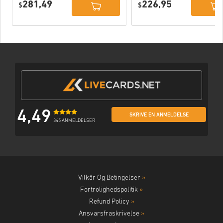
281,49
226,95
Network
$
Network
$
Portugal
Portugal
4,49
SKRIVE EN ANMELDELSE
345 ANMELDELSER
Vilkår Og Betingelser
»
Fortrolighedspolitik
»
Refund Policy
»
Ansvarsfraskrivelse
»