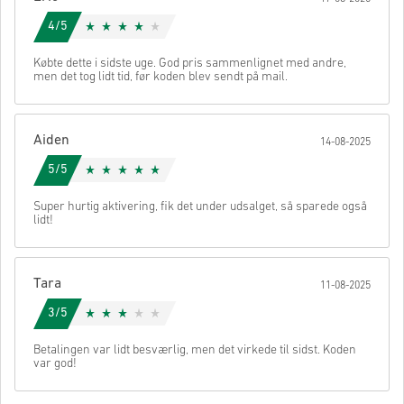
4/5
Købte dette i sidste uge. God pris sammenlignet med andre,
men det tog lidt tid, før koden blev sendt på mail.
Aiden
14-08-2025
5/5
Super hurtig aktivering, fik det under udsalget, så sparede også
lidt!
Tara
11-08-2025
3/5
Betalingen var lidt besværlig, men det virkede til sidst. Koden
var god!