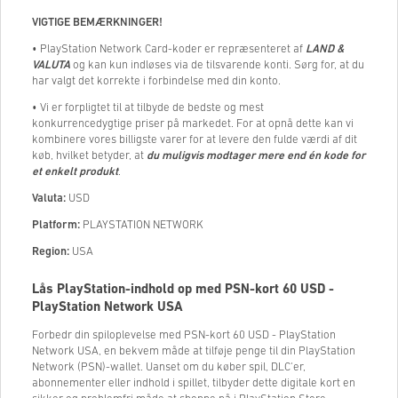
VIGTIGE BEMÆRKNINGER!
• PlayStation Network Card-koder er repræsenteret af
LAND &
VALUTA
og kan kun indløses via de tilsvarende konti. Sørg for, at du
har valgt det korrekte i forbindelse med din konto.
• Vi er forpligtet til at tilbyde de bedste og mest
konkurrencedygtige priser på markedet. For at opnå dette kan vi
kombinere vores billigste varer for at levere den fulde værdi af dit
køb, hvilket betyder, at
du muligvis modtager mere end én kode for
et enkelt produkt
.
Valuta:
USD
Platform:
PLAYSTATION NETWORK
Region:
USA
Lås PlayStation-indhold op med PSN-kort 60 USD -
PlayStation Network USA
Forbedr din spiloplevelse med PSN-kort 60 USD - PlayStation
Network USA, en bekvem måde at tilføje penge til din PlayStation
Network (PSN)-wallet. Uanset om du køber spil, DLC'er,
abonnementer eller indhold i spillet, tilbyder dette digitale kort en