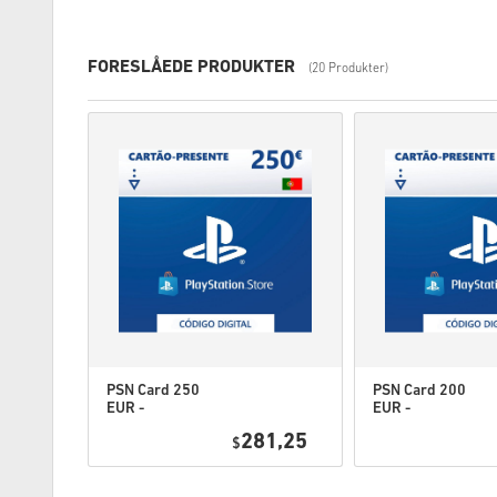
FORESLÅEDE PRODUKTER
(20 Produkter)
PSN Card 250
PSN Card 200
EUR -
EUR -
PlayStation
PlayStation
4,95
281,25
Network
$
Network
Portugal
Portugal