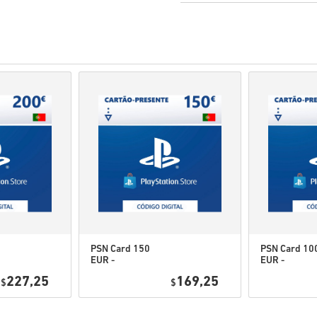
Forudbestilling
af produkt
varer som er på lager lev
Køb som anses for at være
Du køber kun et digitalt p
For mere information, se
Hvis du oplever probleme
Kontakt os formular.
Disse downloadbare koder e
Disse koder har ingen ud
Indhold der kan downloade
for at kunne spille denne
Du kan modtage mere end 
PSN Card 150
PSN Card 10
EUR -
EUR -
Se den hurtige guide ovenfor, 
PlayStation
PlayStation
227,25
169,25
$
Network
$
Network
• Vælg dit produkt
Portugal
Portugal
• Indtast din e-mailadresse