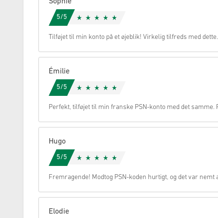
Sophie
5/5
Annullere
Tilføjet til min konto på et øjeblik! Virkelig tilfreds med dette.
Émilie
5/5
Perfekt, tilføjet til min franske PSN-konto med det samme. Pe
Hugo
5/5
Fremragende! Modtog PSN-koden hurtigt, og det var nemt at
Elodie