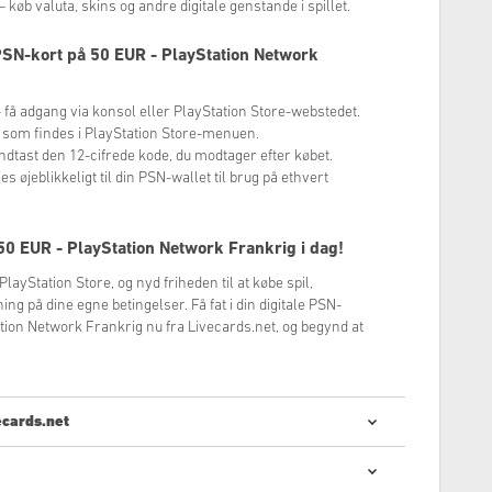
 køb valuta, skins og andre digitale genstande i spillet.
PSN-kort på 50 EUR - PlayStation Network
– få adgang via konsol eller PlayStation Store-webstedet.
 – som findes i PlayStation Store-menuen.
– indtast den 12-cifrede kode, du modtager efter købet.
es øjeblikkeligt til din PSN-wallet til brug på ethvert
50 EUR - PlayStation Network Frankrig
i dag!
PlayStation Store, og nyd friheden til at købe spil,
 på dine egne betingelser. Få fat i din digitale PSN-
ation Network Frankrig nu fra Livecards.net, og begynd at
ecards.net
rtigt og nemt at købe digitale koder: