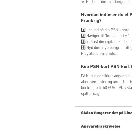
🔹 Forbedr dine yndlingsspil –
Hvordan indløser du et 
Frankrig?
1️⃣ Log ind på din PSN-konto 
2️⃣ Naviger til "Indløs koder"
3️⃣ Indtast din digitale kode 
4️⃣ Nyd dine nye penge – Tilføj
PlayStation-indhold.
Køb
PSN-kort PSN-kort 
Få hurtig og sikker adgang til 
abonnementer og underholdning
kortnøgle til 50 EUR - PlaySt
spille i dag!
Sådan fungerer det på Liv
Ansvarsfraskrivelse
Ny på Livecards.net? Det er hu