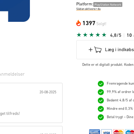
Platform:
PlayStation Network
Sådan aktiverer du
1397
Solgt!
4,8/5
10
Læg i indkøb
Dette er et digitalt produkt. Kod
Anmeldelser
Fremragende kunde
rne:
99,9% af ordrer l
20-08-2025
Bedømt 4,8/5 af o
Mindre end 0,3% t
et tilfreds!
Betal trygt – Dine