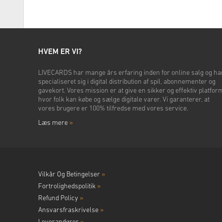
HVEM ER VI?
LIVECARDS har mange års erfaring inden for online salg og ha
specialiseret sig i digital distribution af spil, abonnementer og
gavekort. Vores mission er at give en sikker og effektiv platfor
hvor folk kan købe og sælge digitale varer. Vi garanterer, at
vores brugere er 100% tilfredse med vores service.
Læs mere
»
Vilkår Og Betingelser
»
Fortrolighedspolitik
»
Refund Policy
»
Ansvarsfraskrivelse
»