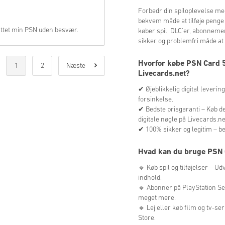
Forbedr din spiloplevelse me
bekvem måde at tilføje penge 
nyttet min PSN uden besvær.
køber spil, DLC'er, abonnemente
sikker og problemfri måde at 
Hvorfor købe PSN Card 5
1
2
Næste
Livecards.net?
✔ Øjeblikkelig digital leveri
forsinkelse.
✔ Bedste prisgaranti – Køb d
digitale nøgle på Livecards.ne
✔ 100% sikker og legitim – be
Hvad kan du bruge PSN C
🔹 Køb spil og tilføjelser – U
indhold.
🔹 Abonner på PlayStation Ser
meget mere.
🔹 Lej eller køb film og tv-s
Store.