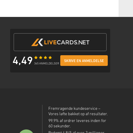
ngsmetode
n e-mail med et sikkert link til at få adgang til din kode.
4,49
SKRIVE EN ANMELDELSE
345 ANMELDELSER
Fremragende kundeservice –
Vores løfte bakket op af resultater.
99,9% af ordrer leveres inden for
60 sekunder.