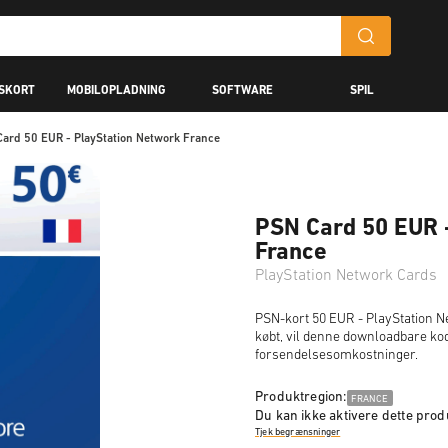
GSKORT
MOBILOPLADNING
SOFTWARE
SPIL
ard 50 EUR - PlayStation Network France
PSN Card 50 EUR 
France
PlayStation Network Cards
PSN-kort 50 EUR - PlayStation Ne
købt, vil denne downloadbare kode
forsendelsesomkostninger.
Produktregion:
FRANCE
Du kan ikke aktivere dette produ
Tjek begrænsninger