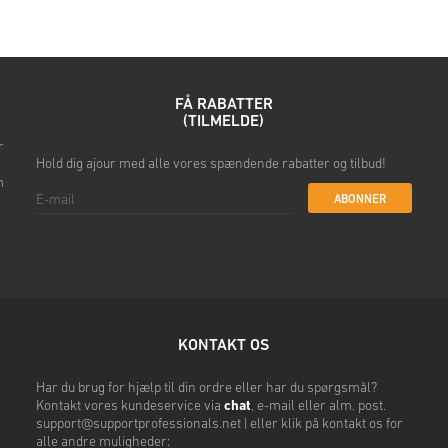
• Vælg din foretrukne betali
• Gennemfør din ordre
Når det er gjort, modtager du e
FÅ RABATTER
(TILMELDE)
r
Hold dig ajour med alle vores spændende rabatter og tilbud!
m
ABONNER
KONTAKT OS
Har du brug for hjælp til din ordre eller har du spørgsmål?
Kontakt vores kundeservice via
chat
, e-mail eller alm. post.
support@supportprofessionals.net
| eller klik på kontakt os for
alle andre muligheder: