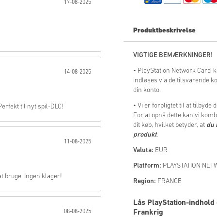
17-08-2025
Send
Produktbeskrivelse
VIGTIGE BEMÆRKNINGER!
• PlayStation Network Card-k
14-08-2025
indløses via de tilsvarende ko
din konto.
• Vi er forpligtet til at tilb
rfekt til nyt spil-DLC!
For at opnå dette kan vi kombi
dit køb, hvilket betyder, at
du 
produkt
.
11-08-2025
Valuta:
EUR
Platform:
PLAYSTATION NE
 bruge. Ingen klager!
Region:
FRANCE
Lås PlayStation-indhold
08-08-2025
Frankrig