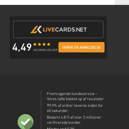
n e-mail med et sikkert link til at få adgang til din kode.
4,49
SKRIVE EN ANMELDELSE
345 ANMELDELSER
Fremragende kundeservice –
Vores løfte bakket op af resultater.
99,9% af ordrer leveres inden for
60 sekunder.
Bedømt 4,8/5 af over 3 millioner
verificerede kunder.