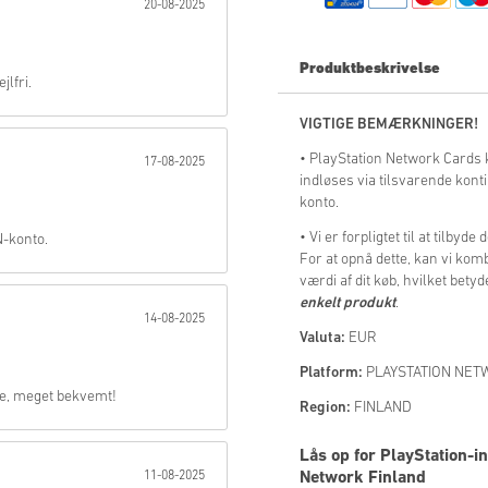
20-08-2025
Send
Produktbeskrivelse
jlfri.
VIGTIGE BEMÆRKNINGER!
• PlayStation Network Cards 
17-08-2025
indløses via tilsvarende konti
konto.
• Vi er forpligtet til at tilb
N-konto.
For at opnå dette, kan vi kom
værdi af dit køb, hvilket betyd
enkelt produkt
.
14-08-2025
Valuta:
EUR
Platform:
PLAYSTATION NE
pe, meget bekvemt!
Region:
FINLAND
Lås op for PlayStation-
11-08-2025
Network Finland