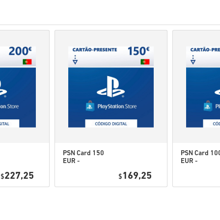
varer som er på lager lev
Køb som anses for at være
Du køber kun et digitalt p
For mere information, se
Hvis du oplever probleme
Kontakt os formular.
Disse downloadbare koder e
Disse koder har ingen ud
Indhold der kan downloade
for at kunne spille denne
Du kan modtage mere end 
PSN Card 150
PSN Card 10
EUR -
EUR -
Se den hurtige guide ovenfor, 
PlayStation
PlayStation
227,25
169,25
$
Network
$
Network
• Vælg dit produkt
Portugal
Portugal
• Indtast din e-mailadresse
• Vælg din foretrukne betali
• Gennemfør din ordre