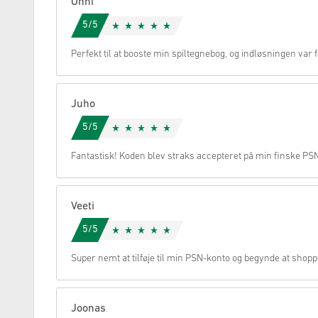
Onni
5/5
Annullere
Perfekt til at booste min spiltegnebog, og indløsningen var fe
Juho
5/5
Fantastisk! Koden blev straks accepteret på min finske PS
Veeti
5/5
Super nemt at tilføje til min PSN-konto og begynde at shop
Joonas