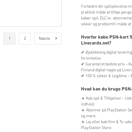
Forbedre din spiloplevelse m
praktisk måde at tilføje peng
køber spil, DLC'er, abonnemente
sikker og problemfri måde at 
Hvorfor købe PSN-kort 5
1
2
Næste
Livecards.net?
✔ Øjeblikkelig digital leveri
forsinkelse.
✔ Garanteret bedste pris – Kø
Finland digital nøgle på Livec
✔ 100 % sikker & Legitime – 
Hvad kan du bruge PSN-k
🔹 Køb spil & Tilføjelser – Ud
indhold.
🔹 Abonner på PlayStation Ser
og mere.
🔹 Lej eller køb film & Tv-ud
PlayStation Store.