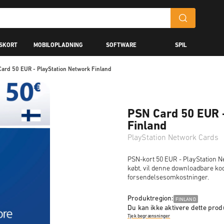
GSKORT
MOBILOPLADNING
SOFTWARE
SPIL
ard 50 EUR - PlayStation Network Finland
PSN Card 50 EUR 
Finland
PlayStation Network Cards
PSN-kort 50 EUR - PlayStation Ne
købt, vil denne downloadbare kode
forsendelsesomkostninger.
Produktregion:
FINLAND
Du kan ikke aktivere dette produ
Tjek begrænsninger