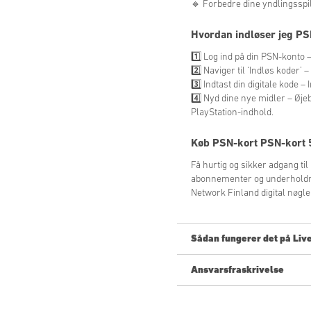
🔹 Forbedre dine yndlingsspil 
Hvordan indløser jeg PS
1️⃣ Log ind på din PSN-konto 
2️⃣ Naviger til ‘Indløs koder’
3️⃣ Indtast din digitale kode 
4️⃣ Nyd dine nye midler – Øjebl
PlayStation-indhold.
Køb
PSN-kort PSN-kort 5
Få hurtig og sikker adgang til 
abonnementer og underholdnin
Network Finland digital nøgle 
Sådan fungerer det på Liv
Ansvarsfraskrivelse
Ny på Livecards.net? Det er hu
Forudbestilling
af produkt