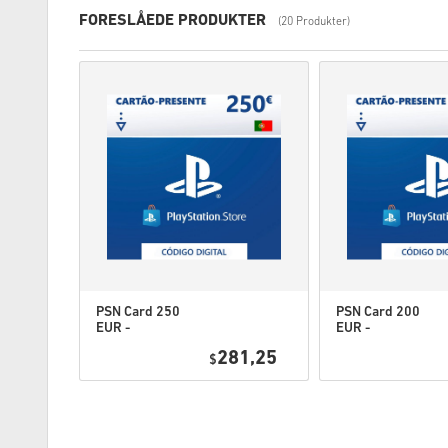
FORESLÅEDE PRODUKTER
(20 Produkter)
PSN Card 250
PSN Card 200
EUR -
EUR -
PlayStation
PlayStation
4,95
281,25
Network
$
Network
Portugal
Portugal