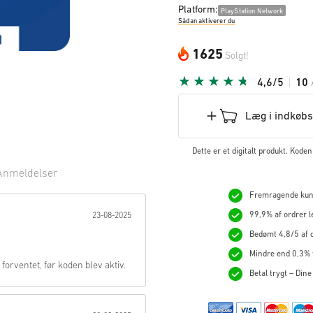
Platform:
PlayStation Network
Sådan aktiverer du
1625
Solgt!
4,6/5
10
Læg i indkøb
Dette er et digitalt produkt. Kod
Anmeldelser
Fremragende kunde
rne:
99,9% af ordrer l
23-08-2025
Bedømt 4,8/5 af o
Mindre end 0,3% t
 forventet, før koden blev aktiv.
Betal trygt – Dine