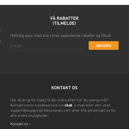
Når det er gjort, modtager du e
FÅ RABATTER
(TILMELDE)
r
Hold dig ajour med alle vores spændende rabatter og tilbud!
m
ABONNER
KONTAKT OS
Har du brug for hjælp til din ordre eller har du spørgsmål?
Kontakt vores kundeservice via
chat
, e-mail eller alm. post.
support@supportprofessionals.net
| eller klik på kontakt os for
alle andre muligheder:
Kontakt os
»