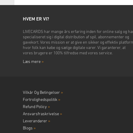
HVEM ER VI?
LIVECARDS har mange års erfaring inden for online salg og ha
specialiseret sig i digital distribution af spil, abonnementer og
gavekort. Vores mission er at give en sikker og effektiv platfor
hvor folk kan købe og sælge digitale varer. Vi garanterer, at
vores brugere er 100% tilfredse med vores service.
Læs mere
»
Vilkår Og Betingelser
»
Fortrolighedspolitik
»
Refund Policy
»
Ansvarsfraskrivelse
»
Leverandører
»
Blogs
»