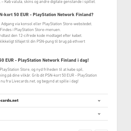
– Køb valuta, skins og andre digitale genstande i spillet.
N-kort 50 EUR - PlayStation Network Finland?
– Adgang via konsol eller PlayStation Store-webstedet.
 – Findes i PlayStation Store-menuen.
– Indtast den 12-cifrede kode modtaget efter købet.
ikkeligt tilføjet til din PSN-pung til brug på ethvert
0 EUR - PlayStation Network Finland
i dag!
PlayStation Store, og nyd friheden til at købe spil,
g på dine vilkår. Grib dit PSN-kort 50 EUR - PlayStation
nu fra Livecards.net, og begynd at spille i dag!
ecards.net
rtigt og nemt at købe digitale koder:
er leveres før eller på den nævnte udgivelsesdato, mens