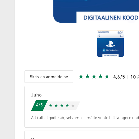
Skriv en anmeldelse
4,6/5
10
Givet stje
Juho
4/5
Alt i alt et godt køb, selvom jeg måtte vente lidt længere end