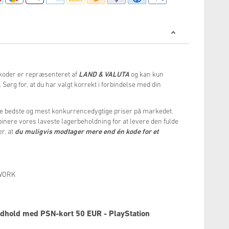
koder er repræsenteret af
LAND & VALUTA
og kan kun
. Sørg for, at du har valgt korrekt i forbindelse med din
yde de bedste og mest konkurrencedygtige priser på markedet.
binere vores laveste lagerbeholdning for at levere den fulde
er, at
du muligvis modtager mere end én kode for et
TWORK
indhold med PSN-kort 50 EUR - PlayStation