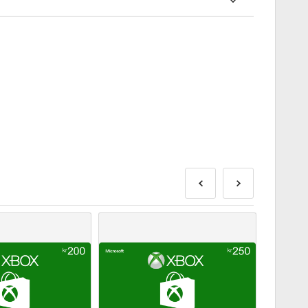
? การซื้อโค้ดดิจิทัลนั้นรวดเร็วและง่ายมาก:
ส่งก่อนหรือในวันวางจำหน่ายที่ระบุไว้ในขณะที่สินค้าใน
พื่อรอการตรวจสอบความปลอดภัย.
านเชิงพาณิชย์จะไม่ได้รับการยอมรับ.
ัลเท่านั้น.
ดดู
คำถามที่
พบบ่อยของเรา.
สั่งซื้อโปรดแจ้งให้เราทราบโดยใช้แบบฟอร์ม
ติดต่อเรา
.
ี้ผลิตโดยผู้พัฒนาเกมดังนั้นจึงเป็นโค้ดต้นฉบับ.
ุ.
ือผลิตภัณฑ์ DLC - คุณต้องมีเกมต้นฉบับจึงจะเล่น
าจจะได้รับรหัสมากกว่าหนึ่งรหัส
ตามขั้นตอนด้านล่าง 👇