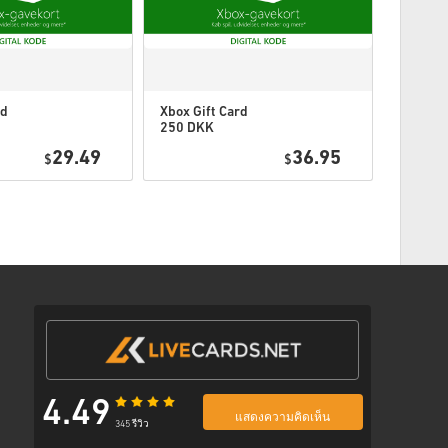
พร้อมลิงก์ที่ปลอดภัยเพื่อเข้าถึงโค้ดของคุณ
rd
Xbox Gift Card
Xbox Gi
250 DKK
300 DK
Denmark
Denmar
29.49
36.95
$
$
4.49
แสดงความคิดเห็น
345 รีวิว