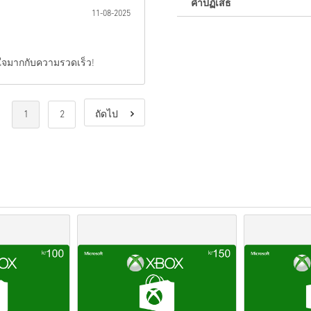
คำปฏิเสธ
ใหม่กับ Livecards.net ใช่ไหม
11-08-2025
สินค้าพรีออเดอร์จ
ะถูกจัด
สต็อกจะถูกจัดส่งทันทีเ
อใจมากกับความรวดเร็ว!
การซื้อที่ถือเป็นการใช้ง
คุณกำลังซื้อผลิตภัณฑ์ดิจิท
สำหรับข้อมูลเพิ่มเติมโปร
1
2
ถัดไป
หากคุณประสบปัญหาในการ
โค้ดที่ดาวน์โหลดได้เหล่าน
รหัสเหล่านี้ไม่มีวันหมดอาย
เนื้อหาที่ดาวน์โหลดได้หร
ส่วนDLCได้.
สำหรับบางผลิตภัณฑ์ คุณอ
ดูคู่มือสั้น ๆ ด้านบน หรือทำ
• เลือกสินค้า