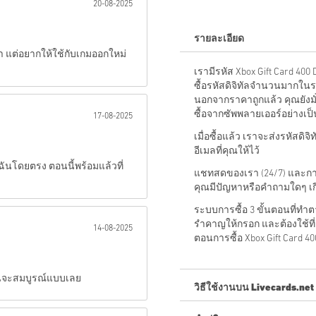
20-08-2025
ส่ง
รายละเอียด
หา แต่อยากให้ใช้กับเกมออกใหม่
เรามีรหัส Xbox Gift Card 40
ซื้อรหัสดิจิทัลจำนวนมากในรา
นอกจากราคาถูกแล้ว คุณยังมั
ซื้อจากซัพพลายเออร์อย่างเ
17-08-2025
เมื่อซื้อแล้ว เราจะส่งรหัสดิจ
อีเมลที่คุณให้ไว้
องฉันโดยตรง ตอนนี้พร้อมแล้วที่
แชทสดของเรา (24/7) และการส
คุณมีปัญหาหรือคำถามใดๆ เกี่
ระบบการซื้อ 3 ขั้นตอนที่ทำ
รำคาญให้กรอก และต้องใช้ที่อย
14-08-2025
ตอนการซื้อ Xbox Gift Card 4
ึ้นจะสมบูรณ์แบบเลย
วิธีใช้งานบน Livecards.net