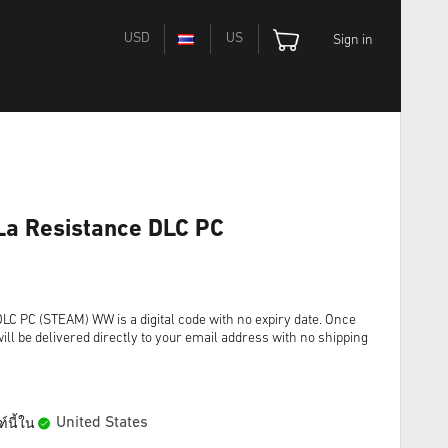
USD
US
Sign in
 La Resistance DLC PC
DLC PC (STEAM) WW is a digital code with no expiry date. Once
ll be delivered directly to your email address with no shipping
United States
์นี้ใน