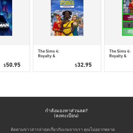
รหัสเหล่านี้ไม่มีวันหมดอาย
เนื้อหาที่ดาวน์โหลดได้หร
ส่วนDLCได้.
สำหรับบางผลิตภัณฑ์ คุณอ
The Sims 4:
The Sims 4:
Royalty &
Royalty &
ดูคู่มือสั้น ๆ ด้านบน หรือทำ
Legacy DLC PC
Legacy Gran
50.95
32.95
$
(EA app)
$
Bundle DLC 
• เลือกสินค้า
(EA app)
• กรอกอีเมลของคุณ
• เลือกวิธีชำระเงินที่ต้องการ
• ดำเนินการสั่งซื้อให้เสร็จ
หลังจากนั้น คุณจะได้รับอีเมล
กำลังมองหาส่วนลด?
(ลงทะเบียน)
ติดตามข่าวสารล่าสุดเกี่ยวกับเกมจากเรา คุณไม่อยากพลาด