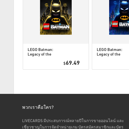
LEGO Batman:
LEGO Batman:
Legacy of the
Legacy of the
Dark Knight
Dark Knight PC
7.95
69.49
Deluxe Edition
$
(STEAM) EU
DLC PC
(STEAM) EU
พวกเราคือใคร?
LIVECARDS มีประสบการณ์หลายปีในการขายออนไลน์ และ
เชี่ยวชาญในการจัดจำหน่ายเกม บัตรสมัครสมาชิกและบัตร