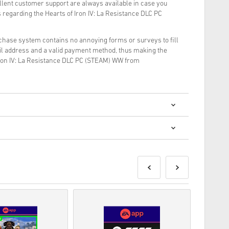
llent customer support are always available in case you
 regarding the Hearts of Iron IV: La Resistance DLC PC
rchase system contains no annoying forms or surveys to fill
il address and a valid payment method, thus making the
Iron IV: La Resistance DLC PC (STEAM) WW from
? การซื้อโค้ดดิจิทัลนั้นรวดเร็วและง่ายมาก:
ส่งก่อนหรือในวันวางจำหน่ายที่ระบุไว้ในขณะที่สินค้าใน
พื่อรอการตรวจสอบความปลอดภัย.
านเชิงพาณิชย์จะไม่ได้รับการยอมรับ.
ัลเท่านั้น.
ดดู
คำถามที่
พบบ่อยของเรา.
สั่งซื้อโปรดแจ้งให้เราทราบโดยใช้แบบฟอร์ม
ติดต่อเรา
.
ี้ผลิตโดยผู้พัฒนาเกมดังนั้นจึงเป็นโค้ดต้นฉบับ.