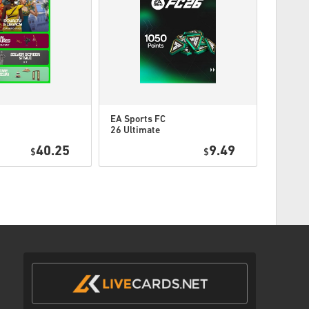
ุ.
ือผลิตภัณฑ์ DLC - คุณต้องมีเกมต้นฉบับจึงจะเล่น
าจจะได้รับรหัสมากกว่าหนึ่งรหัส
EA Sports FC
EA Spor
26 Ultimate
26 Ulti
ตามขั้นตอนด้านล่าง 👇
d
Team 1050 FC
Team 2
40.25
9.49
PC
$
Points PC (EA
$
Points 
App) EU
App) E
พร้อมลิงก์ที่ปลอดภัยเพื่อเข้าถึงโค้ดของคุณ