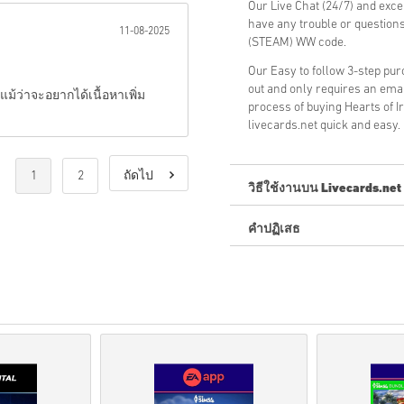
Our Live Chat (24/7) and exce
have any trouble or questions
11-08-2025
(STEAM) WW code.
Our Easy to follow 3-step pu
out and only requires an ema
ม้ว่าจะอยากได้เนื้อหาเพิ่ม
process of buying Hearts of 
livecards.net quick and easy.
1
2
ถัดไป
วิธีใช้งานบน Livecards.net
คำปฏิเสธ
ใหม่กับ Livecards.net ใช่ไหม
สินค้าพรีออเดอร์จ
ะถูกจัด
สต็อกจะถูกจัดส่งทันทีเ
การซื้อที่ถือเป็นการใช้ง
คุณกำลังซื้อผลิตภัณฑ์ดิจิท
สำหรับข้อมูลเพิ่มเติมโปร
หากคุณประสบปัญหาในการ
โค้ดที่ดาวน์โหลดได้เหล่าน