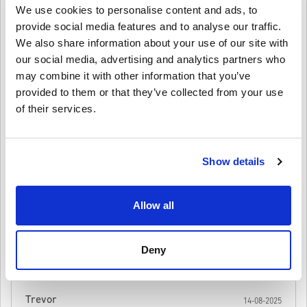
มาก:
We use cookies to personalise content and ads, to
สินค้าพรีออเดอร์จ
ะถูกจัดส่งก่อนหรือในวันวางจำหน่ายที่
provide social media features and to analyse our traffic.
ระบุไว้ในขณะที่สินค้าในสต็อกจะถูกจัดส่งทันทีเพื่อรอการ
We also share information about your use of our site with
4.2/5
10
รีวิว
เขียนความคิดเห็น
ตรวจสอบความปลอดภัย.
our social media, advertising and analytics partners who
การซื้อที่ถือเป็นการใช้งานเชิงพาณิชย์จะไม่ได้รับการ
may combine it with other information that you’ve
Finn
ยอมรับ.
20-08-2025
provided to them or that they’ve collected from your use
คุณกำลังซื้อผลิตภัณฑ์ดิจิทัลเท่านั้น.
3/5
ให้คะแนนเป็นดาว:
of their services.
สำหรับข้อมูลเพิ่มเติมโปรดดู
คำถามที่
พบบ่อยของเรา.
หากคุณประสบปัญหาในการสั่งซื้อโปรดแจ้งให้เราทราบ
โค้ดใช้ได้ แต่ใช้เวลานิดหน่อยกว่าจะเริ่มดาวน์โหลดได้ พอ
เข้าไปรวมแล้ว ทั้งวุ่นวายและขำสุด ๆ คุ้มกับความยุ่งยาก!
โดยใช้แบบฟอร์ม
ติดต่อเรา
.
โค้ดที่ดาวน์โหลดได้เหล่านี้ผลิตโดยผู้พัฒนาเกมดังนั้นจึง
Show details
เป็นโค้ดต้นฉบับ.
รหัสเหล่านี้ไม่มีวันหมดอายุ.
Mila
17-08-2025
เนื้อหาที่ดาวน์โหลดได้หรือผลิตภัณฑ์ DLC - คุณต้องมีเกม
Allow all
ดูคู่มือสั้น ๆ ด้านบน หรือทำตามขั้นตอนด้านล่าง 👇
3/5
ต้นฉบับจึงจะเล่นส่วนDLCได้.
• เลือกสินค้า
สำหรับบางผลิตภัณฑ์ คุณอาจจะได้รับรหัสมากกว่าหนึ่งรหัส
Goat Simulator ตลกมาก แต่โค้ดใช้เวลาสักพักกว่าจะเปิดใช้
• กรอกอีเมลของคุณ
ยกเลิก
ส่ง
Deny
งานได้ อย่างไรก็ตามฝ่ายสนับสนุนช่วยเหลือดีมาก!
• เลือกวิธีชำระเงินที่ต้องการ
• ดำเนินการสั่งซื้อให้เสร็จ
หลังจากนั้น คุณจะได้รับอีเมลพร้อมลิงก์ที่ปลอดภัยเพื่อเข้าถึงโค้ด
Trevor
14-08-2025
ของคุณ