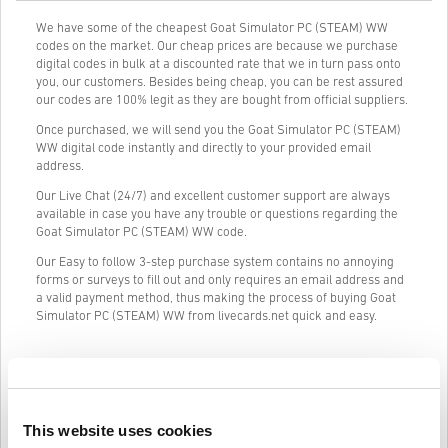
We have some of the cheapest Goat Simulator PC (STEAM) WW
codes on the market. Our cheap prices are because we purchase
digital codes in bulk at a discounted rate that we in turn pass onto
you, our customers. Besides being cheap, you can be rest assured
our codes are 100% legit as they are bought from official suppliers.
Once purchased, we will send you the Goat Simulator PC (STEAM)
WW digital code instantly and directly to your provided email
address.
Our Live Chat (24/7) and excellent customer support are always
available in case you have any trouble or questions regarding the
Goat Simulator PC (STEAM) WW code.
Our Easy to follow 3-step purchase system contains no annoying
forms or surveys to fill out and only requires an email address and
a valid payment method, thus making the process of buying Goat
Simulator PC (STEAM) WW from livecards.net quick and easy.
วิธีใช้งานบน Livecards.net
This website uses cookies
คำปฏิเสธ
ใหม่กับ Livecards.net ใช่ไหม? การซื้อโค้ดดิจิทัลนั้นรวดเร็วและง่าย