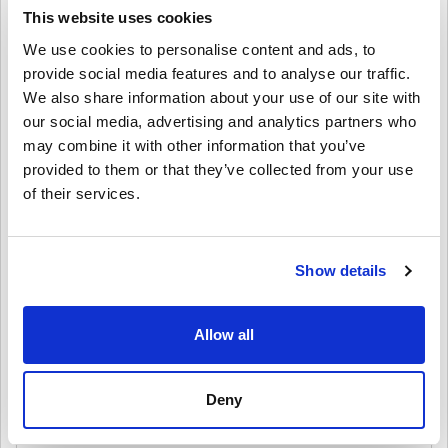
This website uses cookies
คำปฏิเสธ
ใหม่กับ Livecards.net ใช่ไหม? การซื้อโค้ดดิจิทัลนั้นรวดเร็วและง่าย
We use cookies to personalise content and ads, to
มาก:
provide social media features and to analyse our traffic.
สินค้าพรีออเดอร์จ
ะถูกจัดส่งก่อนหรือในวันวางจำหน่ายที่
We also share information about your use of our site with
ระบุไว้ในขณะที่สินค้าในสต็อกจะถูกจัดส่งทันทีเพื่อรอการ
4.4/5
10
รีวิว
our social media, advertising and analytics partners who
เขียนความคิดเห็น
ตรวจสอบความปลอดภัย.
may combine it with other information that you’ve
การซื้อที่ถือเป็นการใช้งานเชิงพาณิชย์จะไม่ได้รับการ
provided to them or that they’ve collected from your use
Hanna
ยอมรับ.
23-08-2025
of their services.
คุณกำลังซื้อผลิตภัณฑ์ดิจิทัลเท่านั้น.
4/5
ให้คะแนนเป็นดาว:
สำหรับข้อมูลเพิ่มเติมโปรดดู
คำถามที่
พบบ่อยของเรา.
หากคุณประสบปัญหาในการสั่งซื้อโปรดแจ้งให้เราทราบ
Gold Edition เป็นดีลที่คุ้มค่าด้วยแผนที่ที่ให้มา แค่อยากให้มีรถ
บรรทุกมากกว่านี้
โดยใช้แบบฟอร์ม
ติดต่อเรา
.
Show details
โค้ดที่ดาวน์โหลดได้เหล่านี้ผลิตโดยผู้พัฒนาเกมดังนั้นจึง
เป็นโค้ดต้นฉบับ.
รหัสเหล่านี้ไม่มีวันหมดอายุ.
Allow all
Ella
20-08-2025
เนื้อหาที่ดาวน์โหลดได้หรือผลิตภัณฑ์ DLC - คุณต้องมีเกม
ดูคู่มือสั้น ๆ ด้านบน หรือทำตามขั้นตอนด้านล่าง 👇
5/5
ต้นฉบับจึงจะเล่นส่วนDLCได้.
• เลือกสินค้า
สำหรับบางผลิตภัณฑ์ คุณอาจจะได้รับรหัสมากกว่าหนึ่งรหัส
Deny
ชุดสุดคุ้มพร้อมแผนที่เสริมเพิ่มเติม ฉันได้รับคีย์ภายในไม่กี่นาที
• กรอกอีเมลของคุณ
ยกเลิก
ส่ง
และเริ่มเล่นได้ทันที!
• เลือกวิธีชำระเงินที่ต้องการ
• ดำเนินการสั่งซื้อให้เสร็จ