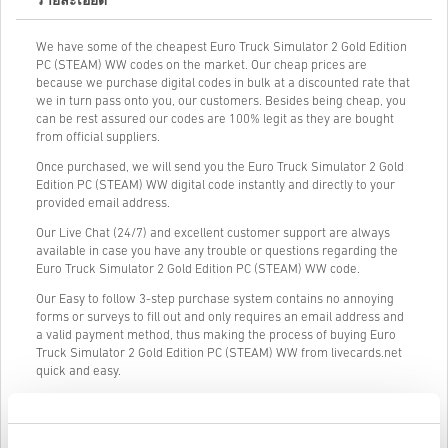
รายละเอียด
We have some of the cheapest Euro Truck Simulator 2 Gold Edition
PC (STEAM) WW codes on the market. Our cheap prices are
because we purchase digital codes in bulk at a discounted rate that
we in turn pass onto you, our customers. Besides being cheap, you
can be rest assured our codes are 100% legit as they are bought
from official suppliers.
Once purchased, we will send you the Euro Truck Simulator 2 Gold
Edition PC (STEAM) WW digital code instantly and directly to your
provided email address.
Our Live Chat (24/7) and excellent customer support are always
available in case you have any trouble or questions regarding the
Euro Truck Simulator 2 Gold Edition PC (STEAM) WW code.
Our Easy to follow 3-step purchase system contains no annoying
forms or surveys to fill out and only requires an email address and
a valid payment method, thus making the process of buying Euro
Truck Simulator 2 Gold Edition PC (STEAM) WW from livecards.net
quick and easy.
วิธีใช้งานบน Livecards.net