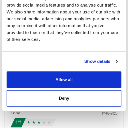
ระบุไว้ในขณะที่สินค้าในสต็อกจะถูกจัดส่งทันทีเพื่อรอการ
provide social media features and to analyse our traffic.
4.1/5
10
รีวิว
เขียนความคิดเห็น
ตรวจสอบความปลอดภัย.
We also share information about your use of our site with
การซื้อที่ถือเป็นการใช้งานเชิงพาณิชย์จะไม่ได้รับการ
our social media, advertising and analytics partners who
Nico
ยอมรับ.
23-08-2025
may combine it with other information that you’ve
คุณกำลังซื้อผลิตภัณฑ์ดิจิทัลเท่านั้น.
5/5
provided to them or that they’ve collected from your use
ให้คะแนนเป็นดาว:
สำหรับข้อมูลเพิ่มเติมโปรดดู
คำถามที่
พบบ่อยของเรา.
of their services.
หากคุณประสบปัญหาในการสั่งซื้อโปรดแจ้งให้เราทราบ
ยอดเยี่ยมมากสำหรับคนที่ชื่นชอบแรลลี่ อะดรีนาลีนของจริง
และการตั้งค่า Steam key ก็ง่ายมาก
โดยใช้แบบฟอร์ม
ติดต่อเรา
.
โค้ดที่ดาวน์โหลดได้เหล่านี้ผลิตโดยผู้พัฒนาเกมดังนั้นจึง
เป็นโค้ดต้นฉบับ.
Show details
รหัสเหล่านี้ไม่มีวันหมดอายุ.
Ida
20-08-2025
เนื้อหาที่ดาวน์โหลดได้หรือผลิตภัณฑ์ DLC - คุณต้องมีเกม
ดูคู่มือสั้น ๆ ด้านบน หรือทำตามขั้นตอนด้านล่าง 👇
4/5
ต้นฉบับจึงจะเล่นส่วนDLCได้.
Allow all
• เลือกสินค้า
สำหรับบางผลิตภัณฑ์ คุณอาจจะได้รับรหัสมากกว่าหนึ่งรหัส
การควบคุมสมจริงและเส้นทางที่ท้าทาย โค้ดใช้งานได้ดี แม้ว่า
• กรอกอีเมลของคุณ
ยกเลิก
ส่ง
จะมาช้ากว่าที่ฉันคาดหวังเล็กน้อย
• เลือกวิธีชำระเงินที่ต้องการ
Deny
• ดำเนินการสั่งซื้อให้เสร็จ
หลังจากนั้น คุณจะได้รับอีเมลพร้อมลิงก์ที่ปลอดภัยเพื่อเข้าถึงโค้ด
Lena
17-08-2025
ของคุณ
3/5