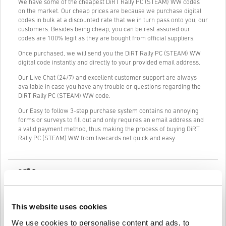
We have some of the cheapest DiRT Rally PC (STEAM) WW codes
on the market. Our cheap prices are because we purchase digital
codes in bulk at a discounted rate that we in turn pass onto you, our
customers. Besides being cheap, you can be rest assured our
codes are 100% legit as they are bought from official suppliers.
Once purchased, we will send you the DiRT Rally PC (STEAM) WW
digital code instantly and directly to your provided email address.
Our Live Chat (24/7) and excellent customer support are always
available in case you have any trouble or questions regarding the
DiRT Rally PC (STEAM) WW code.
Our Easy to follow 3-step purchase system contains no annoying
forms or surveys to fill out and only requires an email address and
a valid payment method, thus making the process of buying DiRT
Rally PC (STEAM) WW from livecards.net quick and easy.
วิธีใช้งานบน Livecards.net
คำปฏิเสธ
ใหม่กับ Livecards.net ใช่ไหม? การซื้อโค้ดดิจิทัลนั้นรวดเร็วและง่าย
มาก:
This website uses cookies
สินค้าพรีออเดอร์จ
ะถูกจัดส่งก่อนหรือในวันวางจำหน่ายที่
We use cookies to personalise content and ads, to