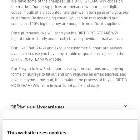
We have some of the cheapest DiRT 3 PC (STEAM) WW codes on
the market. Our cheap prices are because we purchase digital
codes in bulk at a discounted rate that we in turn pass onto you, our
customers. Besides being cheap, you can be rest assured our
codes are 100% legit as they are bought from official suppliers.
Once purchased, we will send you the DiRT 3 PC (STEAM) WW
digital code instantly and directly to your provided email address.
Our Live Chat (24/7) and excellent customer support are always
available in case you have any trouble or questions regarding the
DiRT 3 PC (STEAM) WW code.
Our Easy to follow 3-step purchase system contains no annoying
forms or surveys to fill out and only requires an email address and
a valid payment method, thus making the process of buying DiRT 3
PC (STEAM) WW from livecards.net quick and easy.
วิธีใช้งานบน Livecards.net
คำปฏิเสธ
ใหม่กับ Livecards.net ใช่ไหม? การซื้อโค้ดดิจิทัลนั้นรวดเร็วและง่าย
มาก:
This website uses cookies
สินค้าพรีออเดอร์จ
ะถูกจัดส่งก่อนหรือในวันวางจำหน่ายที่