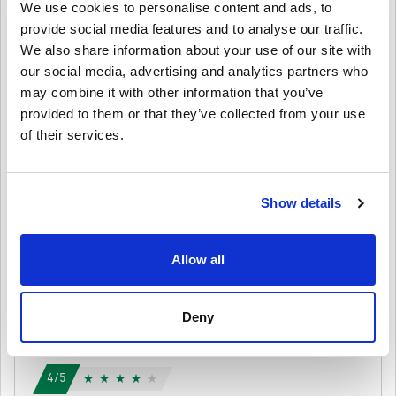
We use cookies to personalise content and ads, to
ระบุไว้ในขณะที่สินค้าในสต็อกจะถูกจัดส่งทันทีเพื่อรอการ
4.5/5
10
รีวิว
เขียนความคิดเห็น
provide social media features and to analyse our traffic.
ตรวจสอบความปลอดภัย.
We also share information about your use of our site with
การซื้อที่ถือเป็นการใช้งานเชิงพาณิชย์จะไม่ได้รับการ
Finn
ยอมรับ.
our social media, advertising and analytics partners who
23-08-2025
คุณกำลังซื้อผลิตภัณฑ์ดิจิทัลเท่านั้น.
may combine it with other information that you’ve
5/5
ให้คะแนนเป็นดาว:
สำหรับข้อมูลเพิ่มเติมโปรดดู
คำถามที่
พบบ่อยของเรา.
provided to them or that they’ve collected from your use
หากคุณประสบปัญหาในการสั่งซื้อโปรดแจ้งให้เราทราบ
of their services.
ชอบมาก! แทร็กยอดเยี่ยม กราฟิกยังดูดีอยู่ การแลกรหัสบน
Steam ทำได้ทันที
โดยใช้แบบฟอร์ม
ติดต่อเรา
.
โค้ดที่ดาวน์โหลดได้เหล่านี้ผลิตโดยผู้พัฒนาเกมดังนั้นจึง
เป็นโค้ดต้นฉบับ.
Show details
รหัสเหล่านี้ไม่มีวันหมดอายุ.
Anton
20-08-2025
เนื้อหาที่ดาวน์โหลดได้หรือผลิตภัณฑ์ DLC - คุณต้องมีเกม
ดูคู่มือสั้น ๆ ด้านบน หรือทำตามขั้นตอนด้านล่าง 👇
5/5
ต้นฉบับจึงจะเล่นส่วนDLCได้.
Allow all
• เลือกสินค้า
สำหรับบางผลิตภัณฑ์ คุณอาจจะได้รับรหัสมากกว่าหนึ่งรหัส
สนุกมากกับเส้นทางและรถที่หลากหลาย ไม่มีปัญหาเกี่ยวกับโค้ด
• กรอกอีเมลของคุณ
ยกเลิก
ส่ง
การติดตั้งเป็นไปอย่างราบรื่น
• เลือกวิธีชำระเงินที่ต้องการ
• ดำเนินการสั่งซื้อให้เสร็จ
Deny
หลังจากนั้น คุณจะได้รับอีเมลพร้อมลิงก์ที่ปลอดภัยเพื่อเข้าถึงโค้ด
Lina
17-08-2025
ของคุณ
4/5