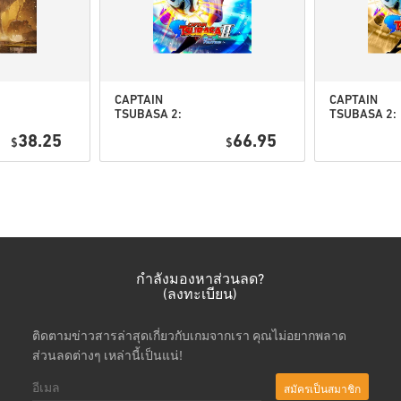
ดูคู่มือสั้น ๆ ด้านบน หรือทำ
• เลือกสินค้า
• กรอกอีเมลของคุณ
CAPTAIN
CAPTAIN
• เลือกวิธีชำระเงินที่ต้องการ
TSUBASA 2:
TSUBASA 2:
WORLD
WORLD
• ดำเนินการสั่งซื้อให้เสร็จ
38.25
66.95
$
FIGHTERS PC
$
FIGHTERS
(STEAM) EU
Deluxe Editi
หลังจากนั้น คุณจะได้รับอีเมล
PC (STEAM) 
กำลังมองหาส่วนลด?
(ลงทะเบียน)
ติดตามข่าวสารล่าสุดเกี่ยวกับเกมจากเรา คุณไม่อยากพลาด
ส่วนลดต่างๆ เหล่านี้เป็นแน่!
สมัครเป็นสมาชิก