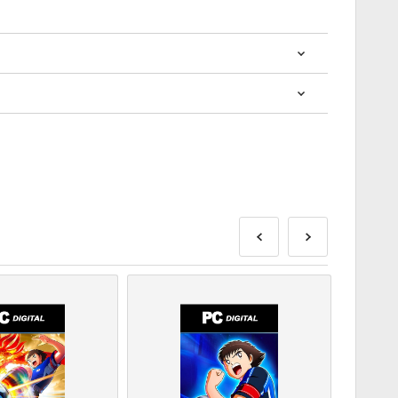
? การซื้อโค้ดดิจิทัลนั้นรวดเร็วและง่ายมาก:
ส่งก่อนหรือในวันวางจำหน่ายที่ระบุไว้ในขณะที่สินค้าใน
พื่อรอการตรวจสอบความปลอดภัย.
านเชิงพาณิชย์จะไม่ได้รับการยอมรับ.
ัลเท่านั้น.
ดดู
คำถามที่
พบบ่อยของเรา.
สั่งซื้อโปรดแจ้งให้เราทราบโดยใช้แบบฟอร์ม
ติดต่อเรา
.
ี้ผลิตโดยผู้พัฒนาเกมดังนั้นจึงเป็นโค้ดต้นฉบับ.
ุ.
ือผลิตภัณฑ์ DLC - คุณต้องมีเกมต้นฉบับจึงจะเล่น
าจจะได้รับรหัสมากกว่าหนึ่งรหัส