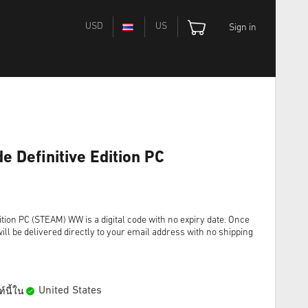
USD
US
Sign in
de Definitive Edition PC
dition PC (STEAM) WW is a digital code with no expiry date. Once
ll be delivered directly to your email address with no shipping
United States
์นี้ใน