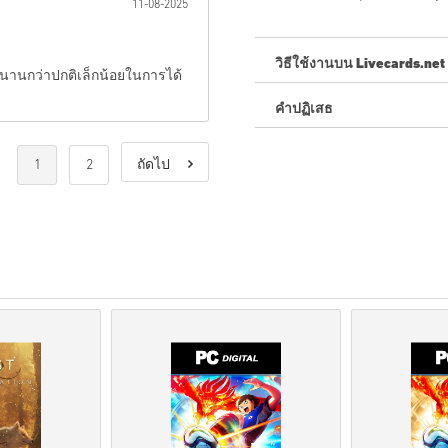
11-08-2025
วิธีใช้งานบน Livecards.net
ลานานกว่าปกติเล็กน้อยในการได้
คำปฏิเสธ
ใหม่กับ Livecards.net ใช่ไหม
สินค้าพรีออเดอร์จ
ะถูกจัด
1
2
ถัดไป
สต็อกจะถูกจัดส่งทันทีเ
การซื้อที่ถือเป็นการใช้ง
คุณกำลังซื้อผลิตภัณฑ์ดิจิท
สำหรับข้อมูลเพิ่มเติมโปร
หากคุณประสบปัญหาในการ
โค้ดที่ดาวน์โหลดได้เหล่าน
รหัสเหล่านี้ไม่มีวันหมดอาย
เนื้อหาที่ดาวน์โหลดได้หร
ส่วนDLCได้.
สำหรับบางผลิตภัณฑ์ คุณอ