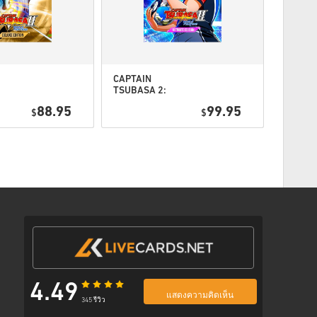
ตามขั้นตอนด้านล่าง 👇
CAPTAIN
STAR W
TSUBASA 2:
Galacti
WORLD
Deluxe 
88.95
99.95
$
FIGHTERS
$
PC (ST
on
Ultimate
พร้อมลิงก์ที่ปลอดภัยเพื่อเข้าถึงโค้ดของคุณ
EU
Edition PC
(STEAM) EU
4.49
แสดงความคิดเห็น
345 รีวิว