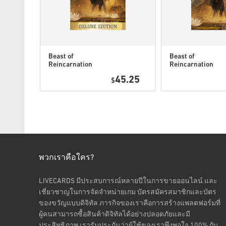
Beast of
Beast of
Reincarnation
Reincarnation
Deluxe Edition
PC (STEAM)
6.95
45.25
PC (STEAM)
$
พวกเราคือใคร?
LIVECARDS มีประสบการณ์หลายปีในการขายออนไลน์ และ
เชี่ยวชาญในการจัดจำหน่ายเกม บัตรสมัครสมาชิกและบัตร
ของขวัญแบบดิจิทัล ภารกิจของเราคือการสร้างแพลตฟอร์มที่
ผู้คนสามารถซื้อสินค้าดิจิทัลได้อย่างปลอดภัยและมี
ประสิทธิภาพ เรารับประกันว่าผู้ใช้ของเราพึงพอใจ 100% กับ