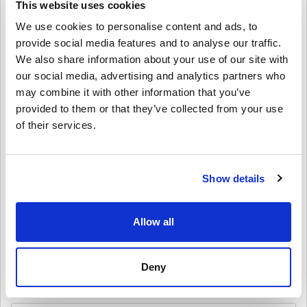
คำปฏิเสธ
ใหม่กับ Livecards.net ใช่ไหม? การซื้อโค้ดดิจิทัลนั้นรวดเร็วและง่าย
This website uses cookies
มาก:
We use cookies to personalise content and ads, to
สินค้าพรีออเดอร์จ
ะถูกจัดส่งก่อนหรือในวันวางจำหน่ายที่
provide social media features and to analyse our traffic.
ระบุไว้ในขณะที่สินค้าในสต็อกจะถูกจัดส่งทันทีเพื่อรอการ
4.5/5
10
รีวิว
เขียนความคิดเห็น
We also share information about your use of our site with
ตรวจสอบความปลอดภัย.
our social media, advertising and analytics partners who
การซื้อที่ถือเป็นการใช้งานเชิงพาณิชย์จะไม่ได้รับการ
may combine it with other information that you’ve
Max
ยอมรับ.
23-08-2025
provided to them or that they’ve collected from your use
คุณกำลังซื้อผลิตภัณฑ์ดิจิทัลเท่านั้น.
5/5
ให้คะแนนเป็นดาว:
of their services.
สำหรับข้อมูลเพิ่มเติมโปรดดู
คำถามที่
พบบ่อยของเรา.
หากคุณประสบปัญหาในการสั่งซื้อโปรดแจ้งให้เราทราบ
โดนดูดกลับเข้าสู่โลกสุดโหดของ Dark Souls อีกครั้ง ส่งโค้ดได้
อย่างไร้ที่ติ
โดยใช้แบบฟอร์ม
ติดต่อเรา
.
โค้ดที่ดาวน์โหลดได้เหล่านี้ผลิตโดยผู้พัฒนาเกมดังนั้นจึง
Show details
เป็นโค้ดต้นฉบับ.
รหัสเหล่านี้ไม่มีวันหมดอายุ.
Sofia
20-08-2025
เนื้อหาที่ดาวน์โหลดได้หรือผลิตภัณฑ์ DLC - คุณต้องมีเกม
ดูคู่มือสั้น ๆ ด้านบน หรือทำตามขั้นตอนด้านล่าง 👇
Allow all
3/5
ต้นฉบับจึงจะเล่นส่วนDLCได้.
• เลือกสินค้า
สำหรับบางผลิตภัณฑ์ คุณอาจจะได้รับรหัสมากกว่าหนึ่งรหัส
ได้รับคีย์เกือบจะทันที แต่มีปัญหาเล็กน้อยเกี่ยวกับการยืนยันตัว
• กรอกอีเมลของคุณ
ยกเลิก
ส่ง
ตนใน Steam อย่างไรก็ตามฝ่ายบริการลูกค้าก็ให้ความช่วยเหลือ
Deny
• เลือกวิธีชำระเงินที่ต้องการ
ดีมาก!
• ดำเนินการสั่งซื้อให้เสร็จ
หลังจากนั้น คุณจะได้รับอีเมลพร้อมลิงก์ที่ปลอดภัยเพื่อเข้าถึงโค้ด