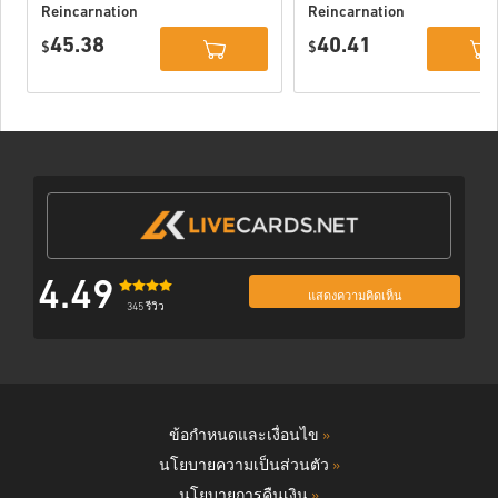
Reincarnation
Reincarnation
Deluxe Edition
PC (STEAM)
45.38
40.41
PC (STEAM)
$
$
4.49
แสดงความคิดเห็น
345 รีวิว
ข้อกำหนดและเงื่อนไข
»
นโยบายความเป็นส่วนตัว
»
นโยบายการคืนเงิน
»