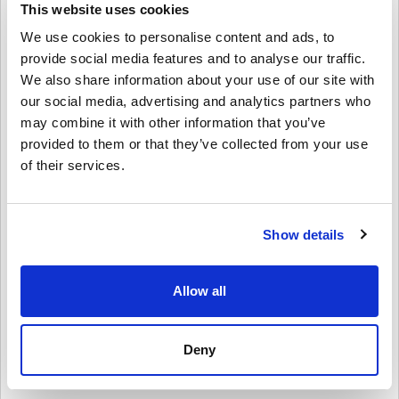
This website uses cookies
คำปฏิเสธ
ใหม่กับ Livecards.net ใช่ไหม? การซื้อโค้ดดิจิทัลนั้นรวดเร็วและง่าย
We use cookies to personalise content and ads, to
มาก:
provide social media features and to analyse our traffic.
สินค้าพรีออเดอร์จ
ะถูกจัดส่งก่อนหรือในวันวางจำหน่ายที่
We also share information about your use of our site with
ระบุไว้ในขณะที่สินค้าในสต็อกจะถูกจัดส่งทันทีเพื่อรอการ
our social media, advertising and analytics partners who
4.9/5
10
รีวิว
เขียนความคิดเห็น
ตรวจสอบความปลอดภัย.
may combine it with other information that you’ve
การซื้อที่ถือเป็นการใช้งานเชิงพาณิชย์จะไม่ได้รับการ
provided to them or that they’ve collected from your use
Noah
ยอมรับ.
23-08-2025
of their services.
คุณกำลังซื้อผลิตภัณฑ์ดิจิทัลเท่านั้น.
5/5
ให้คะแนนเป็นดาว:
สำหรับข้อมูลเพิ่มเติมโปรดดู
คำถามที่
พบบ่อยของเรา.
หากคุณประสบปัญหาในการสั่งซื้อโปรดแจ้งให้เราทราบ
Civ V เท่าที่คุณต้องการ! โค้ดได้รับทันทีและทุกฟีเจอร์ทำงานได้
Show details
ดีเยี่ยมบน Steam.
โดยใช้แบบฟอร์ม
ติดต่อเรา
.
โค้ดที่ดาวน์โหลดได้เหล่านี้ผลิตโดยผู้พัฒนาเกมดังนั้นจึง
เป็นโค้ดต้นฉบับ.
Allow all
รหัสเหล่านี้ไม่มีวันหมดอายุ.
Liam
20-08-2025
เนื้อหาที่ดาวน์โหลดได้หรือผลิตภัณฑ์ DLC - คุณต้องมีเกม
ดูคู่มือสั้น ๆ ด้านบน หรือทำตามขั้นตอนด้านล่าง 👇
5/5
ต้นฉบับจึงจะเล่นส่วนDLCได้.
Deny
• เลือกสินค้า
สำหรับบางผลิตภัณฑ์ คุณอาจจะได้รับรหัสมากกว่าหนึ่งรหัส
ดีลสุดยอดมาก ได้เซ็ตครบแบบไม่มีปัญหาอะไรเลย!
• กรอกอีเมลของคุณ
ยกเลิก
ส่ง
• เลือกวิธีชำระเงินที่ต้องการ
• ดำเนินการสั่งซื้อให้เสร็จ