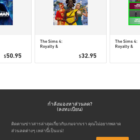
ส่วนDLCได้.
สำหรับบางผลิตภัณฑ์ คุณอ
The Sims 4:
The Sims 4:
Royalty &
Royalty &
ดูคู่มือสั้น ๆ ด้านบน หรือทำ
Legacy DLC PC
Legacy Gran
50.95
32.95
$
(EA app)
$
Bundle DLC 
• เลือกสินค้า
(EA app)
• กรอกอีเมลของคุณ
• เลือกวิธีชำระเงินที่ต้องการ
• ดำเนินการสั่งซื้อให้เสร็จ
หลังจากนั้น คุณจะได้รับอีเมล
กำลังมองหาส่วนลด?
(ลงทะเบียน)
ติดตามข่าวสารล่าสุดเกี่ยวกับเกมจากเรา คุณไม่อยากพลาด
ส่วนลดต่างๆ เหล่านี้เป็นแน่!