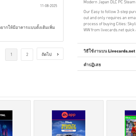
Modern Japan DLC PC Steam
11-08-2025
Our Easy to follow 3-step pu
out and only requires an ema
process of buying Cities: Sk
ากให้มีอาคารแบบดั้งเดิมเพิ่ม
WW from livecards.net quick 
วิธีใช้งานบน Livecards.net
1
2
ถัดไป
คำปฏิเสธ
ใหม่กับ Livecards.net ใช่ไหม
สินค้าพรีออเดอร์จ
ะถูกจัด
สต็อกจะถูกจัดส่งทันทีเ
การซื้อที่ถือเป็นการใช้ง
คุณกำลังซื้อผลิตภัณฑ์ดิจิท
สำหรับข้อมูลเพิ่มเติมโปร
หากคุณประสบปัญหาในการ
โค้ดที่ดาวน์โหลดได้เหล่าน
รหัสเหล่านี้ไม่มีวันหมดอาย
เนื้อหาที่ดาวน์โหลดได้หร