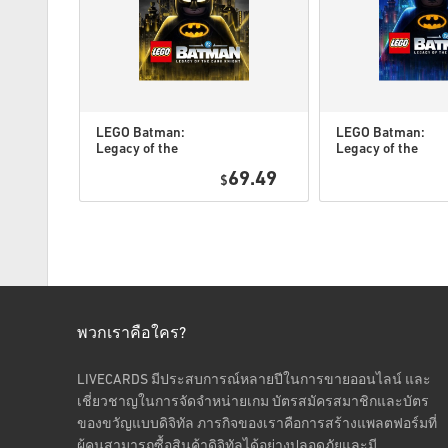
LEGO Batman:
LEGO Batman:
Legacy of the
Legacy of the
Dark Knight
Dark Knight PC
7.95
69.49
Deluxe Edition
$
(STEAM) EU
DLC PC
(STEAM) EU
พวกเราคือใคร?
LIVECARDS มีประสบการณ์หลายปีในการขายออนไลน์ และ
เชี่ยวชาญในการจัดจำหน่ายเกม บัตรสมัครสมาชิกและบัตร
ของขวัญแบบดิจิทัล ภารกิจของเราคือการสร้างแพลตฟอร์มที่
ผู้คนสามารถซื้อสินค้าดิจิทัลได้อย่างปลอดภัยและมี