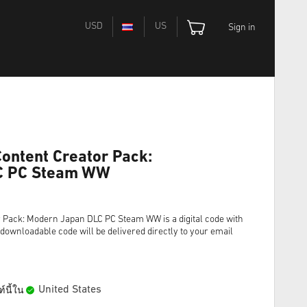
USD
US
Sign in
 Content Creator Pack:
C PC Steam WW
or Pack: Modern Japan DLC PC Steam WW is a digital code with
 downloadable code will be delivered directly to your email
United States
์นี้ใน