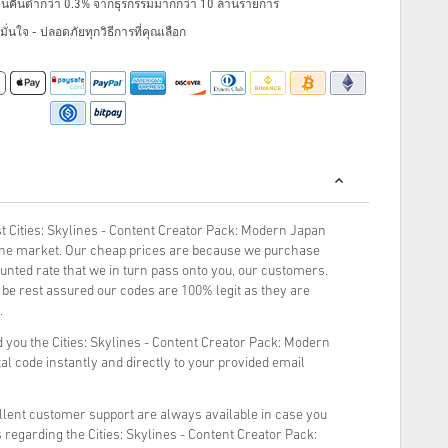
ินคืนต่ำกว่า 0.3% จากธุรกรรมมากกว่า 10 ล้านรายการ
ั่นใจ - ปลอดภัยทุกวิธีการที่คุณเลือก
 Cities: Skylines - Content Creator Pack: Modern Japan
e market. Our cheap prices are because we purchase
counted rate that we in turn pass onto you, our customers.
be rest assured our codes are 100% legit as they are
.
 you the Cities: Skylines - Content Creator Pack: Modern
l code instantly and directly to your provided email
llent customer support are always available in case you
 regarding the Cities: Skylines - Content Creator Pack: