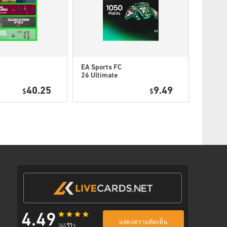
าจจะได้รับรหัสมากกว่าหนึ่งรหัส
EA Sports FC
EA Spor
26 Ultimate
26 Ulti
ตามขั้นตอนด้านล่าง 👇
d
Team 1050 FC
Team 2
40.25
9.49
PC
$
Points PC (EA
$
Points 
App) EU
App) E
พร้อมลิงก์ที่ปลอดภัยเพื่อเข้าถึงโค้ดของคุณ
4.49
แสดงความคิดเห็น
345 รีวิว