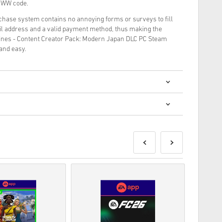
 WW code.
rchase system contains no annoying forms or surveys to fill
il address and a valid payment method, thus making the
ylines - Content Creator Pack: Modern Japan DLC PC Steam
and easy.
? การซื้อโค้ดดิจิทัลนั้นรวดเร็วและง่ายมาก:
ส่งก่อนหรือในวันวางจำหน่ายที่ระบุไว้ในขณะที่สินค้าใน
พื่อรอการตรวจสอบความปลอดภัย.
านเชิงพาณิชย์จะไม่ได้รับการยอมรับ.
ัลเท่านั้น.
ดดู
คำถามที่
พบบ่อยของเรา.
สั่งซื้อโปรดแจ้งให้เราทราบโดยใช้แบบฟอร์ม
ติดต่อเรา
.
ี้ผลิตโดยผู้พัฒนาเกมดังนั้นจึงเป็นโค้ดต้นฉบับ.
ุ.
ือผลิตภัณฑ์ DLC - คุณต้องมีเกมต้นฉบับจึงจะเล่น