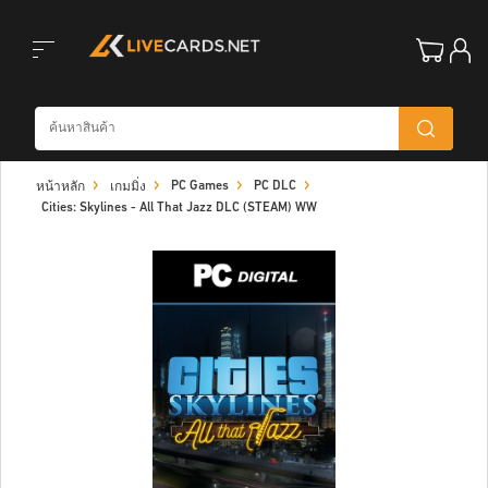
Toggle
PC Games
PC DLC
หน้าหลัก
เกมมิ่ง
navigation
Cities: Skylines - All That Jazz DLC (STEAM) WW