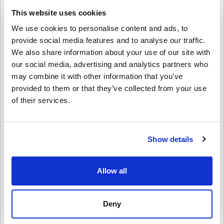
This website uses cookies
คำปฏิเสธ
ใหม่กับ Livecards.net ใช่ไหม? การซื้อโค้ดดิจิทัลนั้นรวดเร็วและง่าย
We use cookies to personalise content and ads, to
มาก:
provide social media features and to analyse our traffic.
สินค้าพรีออเดอร์จ
ะถูกจัดส่งก่อนหรือในวันวางจำหน่ายที่
We also share information about your use of our site with
ระบุไว้ในขณะที่สินค้าในสต็อกจะถูกจัดส่งทันทีเพื่อรอการ
4.3/5
10
รีวิว
เขียนความคิดเห็น
our social media, advertising and analytics partners who
ตรวจสอบความปลอดภัย.
may combine it with other information that you’ve
การซื้อที่ถือเป็นการใช้งานเชิงพาณิชย์จะไม่ได้รับการ
Elly
ยอมรับ.
provided to them or that they’ve collected from your use
23-08-2025
คุณกำลังซื้อผลิตภัณฑ์ดิจิทัลเท่านั้น.
of their services.
5/5
ให้คะแนนเป็นดาว:
สำหรับข้อมูลเพิ่มเติมโปรดดู
คำถามที่
พบบ่อยของเรา.
หากคุณประสบปัญหาในการสั่งซื้อโปรดแจ้งให้เราทราบ
เติมชีวิตชีวาให้เมืองของคุณด้วยเพลงแจ๊สสุดเท่! ธีมแจ๊สนั้น
เข้ากันได้ดีกับยามค่ำคืนในเมืองของฉัน เป็นสิ่งที่แฟน ๆ
โดยใช้แบบฟอร์ม
ติดต่อเรา
.
Show details
Skylines ต้องมี
โค้ดที่ดาวน์โหลดได้เหล่านี้ผลิตโดยผู้พัฒนาเกมดังนั้นจึง
เป็นโค้ดต้นฉบับ.
รหัสเหล่านี้ไม่มีวันหมดอายุ.
Allow all
Freya
เนื้อหาที่ดาวน์โหลดได้หรือผลิตภัณฑ์ DLC - คุณต้องมีเกม
20-08-2025
ดูคู่มือสั้น ๆ ด้านบน หรือทำตามขั้นตอนด้านล่าง 👇
ต้นฉบับจึงจะเล่นส่วนDLCได้.
5/5
• เลือกสินค้า
สำหรับบางผลิตภัณฑ์ คุณอาจจะได้รับรหัสมากกว่าหนึ่งรหัส
Deny
• กรอกอีเมลของคุณ
ยกเลิก
ส่ง
All That Jazz DLC คือความฝันของคนรักดนตรี เพิ่มเพลงเพราะๆ
• เลือกวิธีชำระเงินที่ต้องการ
ให้ฟังเพลินขณะสร้างเมืองของฉัน
• ดำเนินการสั่งซื้อให้เสร็จ