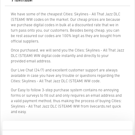
รายละเอียด
We have some of the cheapest Cities: Skylines - All That Jazz DLC
(STEAM) WW codes on the market. Our cheap prices are because
we purchase digital codes in bulk at a discounted rate that we in
turn pass onto you, our customers. Besides being cheap, you can
be rest assured our codes are 100% legit as they are bought from
official suppliers.
Once purchased, we will send you the Cities: Skylines - All That Jazz
DLC (STEAM) WW digital code instantly and directly to your
provided email address.
Our Live Chat (24/7) and excellent customer support are always
available in case you have any trouble or questions regarding the
Cities: Skylines - All That Jazz DLC (STEAM) WW code.
Our Easy to follow 3-step purchase system contains no annoying
forms or surveys to fill out and only requires an email address and
a valid payment method, thus making the process of buying Cities:
Skylines - All That Jazz DLC (STEAM) WW from livecards.net quick
and easy.
วิธีใช้งานบน Livecards.net