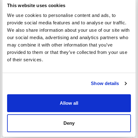
This website uses cookies
คำปฏิเสธ
ใหม่กับ Livecards.net ใช่ไหม? การซื้อโค้ดดิจิทัลนั้นรวดเร็วและง่าย
We use cookies to personalise content and ads, to
มาก:
provide social media features and to analyse our traffic.
สินค้าพรีออเดอร์จ
ะถูกจัดส่งก่อนหรือในวันวางจำหน่ายที่
We also share information about your use of our site with
ระบุไว้ในขณะที่สินค้าในสต็อกจะถูกจัดส่งทันทีเพื่อรอการ
4.5/5
10
รีวิว
our social media, advertising and analytics partners who
เขียนความคิดเห็น
ตรวจสอบความปลอดภัย.
may combine it with other information that you’ve
การซื้อที่ถือเป็นการใช้งานเชิงพาณิชย์จะไม่ได้รับการ
provided to them or that they’ve collected from your use
Eva
ยอมรับ.
23-08-2025
of their services.
คุณกำลังซื้อผลิตภัณฑ์ดิจิทัลเท่านั้น.
5/5
ให้คะแนนเป็นดาว:
สำหรับข้อมูลเพิ่มเติมโปรดดู
คำถามที่
พบบ่อยของเรา.
หากคุณประสบปัญหาในการสั่งซื้อโปรดแจ้งให้เราทราบ
ติดตั้งง่าย ไม่มีปัญหาในการแลกรับ และกราฟิกของเกมสวยงาม
น่าประทับใจ!
โดยใช้แบบฟอร์ม
ติดต่อเรา
.
Show details
โค้ดที่ดาวน์โหลดได้เหล่านี้ผลิตโดยผู้พัฒนาเกมดังนั้นจึง
เป็นโค้ดต้นฉบับ.
รหัสเหล่านี้ไม่มีวันหมดอายุ.
Allow all
Lars
20-08-2025
เนื้อหาที่ดาวน์โหลดได้หรือผลิตภัณฑ์ DLC - คุณต้องมีเกม
ดูคู่มือสั้น ๆ ด้านบน หรือทำตามขั้นตอนด้านล่าง 👇
5/5
ต้นฉบับจึงจะเล่นส่วนDLCได้.
• เลือกสินค้า
สำหรับบางผลิตภัณฑ์ คุณอาจจะได้รับรหัสมากกว่าหนึ่งรหัส
Deny
บทสรุปสุดยิ่งใหญ่ของซีรีส์ Arkham ส่งรหัสรวดเร็วและแลกรับ
• กรอกอีเมลของคุณ
ยกเลิก
ส่ง
ง่าย
• เลือกวิธีชำระเงินที่ต้องการ
• ดำเนินการสั่งซื้อให้เสร็จ