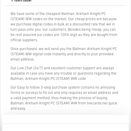
รายละเอียด
We have some of the cheapest Batman: Arkham Knight PC
(STEAM) WW codes on the market. Our cheap prices are because
we purchase digital codes in bulk at a discounted rate that we in
turn pass onto you, our customers. Besides being cheap, you can
be rest assured our codes are 100% legit as they are bought from
official suppliers.
Once purchased, we will send you the Batman: Arkham Knight PC
(STEAM) WW digital code instantly and directly to your provided
email address.
Our Live Chat (24/7) and excellent customer support are always
available in case you have any trouble or questions regarding the
Batman: Arkham Knight PC (STEAM) WW code.
Our Easy to follow 3-step purchase system contains no annoying
forms or surveys to fill out and only requires an email address and
a valid payment method, thus making the process of buying
Batman: Arkham Knight PC (STEAM) WW from livecards.net quick
and easy.
วิธีใช้งานบน Livecards.net