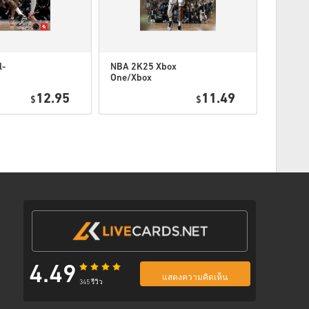
ตามขั้นตอนด้านล่าง 👇
l-
NBA 2K25 Xbox
Call of 
One/Xbox
Black O
ox
Series
Open Be
12.95
11.49
$
$
Access (
พร้อมลิงก์ที่ปลอดภัยเพื่อเข้าถึงโค้ดของคุณ
Website
4.49
แสดงความคิดเห็น
345 รีวิว