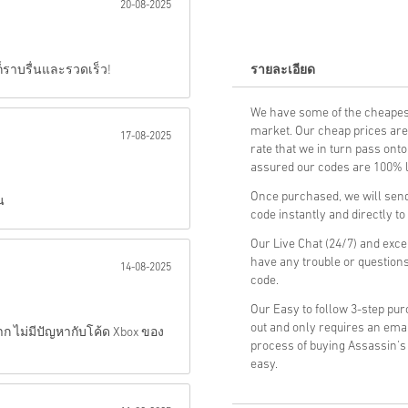
20-08-2025
ส่ง
็ราบรื่นและรวดเร็ว!
รายละเอียด
We have some of the cheapes
market. Our cheap prices are 
17-08-2025
rate that we in turn pass ont
assured our codes are 100% le
Once purchased, we will send
น
code instantly and directly t
Our Live Chat (24/7) and exce
have any trouble or questio
14-08-2025
code.
Our Easy to follow 3-step pu
out and only requires an ema
ก ไม่มีปัญหากับโค้ด Xbox ของ
process of buying Assassin'
easy.