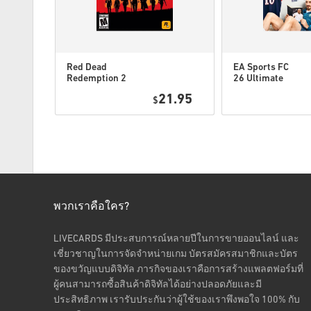
Red Dead
EA Sports FC
Redemption 2
26 Ultimate
Xbox One WW
Edition Xbox
6.25
21.95
$
One / Xbox
Series X|S
พวกเราคือใคร?
LIVECARDS มีประสบการณ์หลายปีในการขายออนไลน์ และ
เชี่ยวชาญในการจัดจำหน่ายเกม บัตรสมัครสมาชิกและบัตร
ของขวัญแบบดิจิทัล ภารกิจของเราคือการสร้างแพลตฟอร์มที่
ผู้คนสามารถซื้อสินค้าดิจิทัลได้อย่างปลอดภัยและมี
ประสิทธิภาพ เรารับประกันว่าผู้ใช้ของเราพึงพอใจ 100% กับ