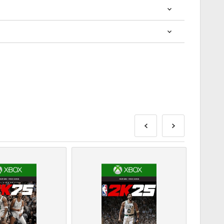
? การซื้อโค้ดดิจิทัลนั้นรวดเร็วและง่ายมาก:
ส่งก่อนหรือในวันวางจำหน่ายที่ระบุไว้ในขณะที่สินค้าใน
พื่อรอการตรวจสอบความปลอดภัย.
านเชิงพาณิชย์จะไม่ได้รับการยอมรับ.
ัลเท่านั้น.
ดดู
คำถามที่
พบบ่อยของเรา.
สั่งซื้อโปรดแจ้งให้เราทราบโดยใช้แบบฟอร์ม
ติดต่อเรา
.
ี้ผลิตโดยผู้พัฒนาเกมดังนั้นจึงเป็นโค้ดต้นฉบับ.
ุ.
ือผลิตภัณฑ์ DLC - คุณต้องมีเกมต้นฉบับจึงจะเล่น
าจจะได้รับรหัสมากกว่าหนึ่งรหัส