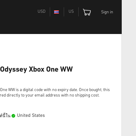
USD
US
Sign in
: Odyssey Xbox One WW
ne WW is a digital code with no expiry date. Once bought, this
red directly to your email address with no shipping cost.
United States
์นี้ใน