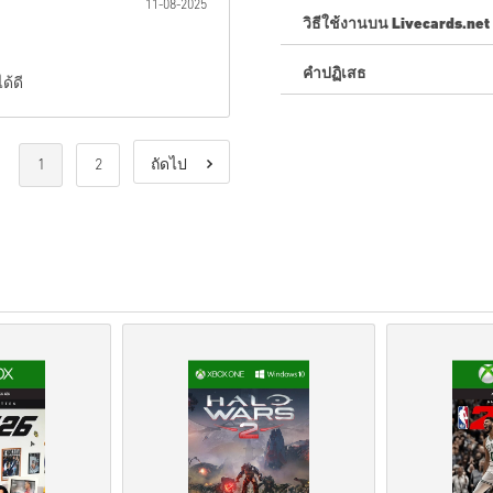
11-08-2025
วิธีใช้งานบน Livecards.net
คำปฏิเสธ
ใหม่กับ Livecards.net ใช่ไหม
ด้ดี
สินค้าพรีออเดอร์จ
ะถูกจัด
สต็อกจะถูกจัดส่งทันทีเ
1
2
ถัดไป
การซื้อที่ถือเป็นการใช้ง
คุณกำลังซื้อผลิตภัณฑ์ดิจิท
สำหรับข้อมูลเพิ่มเติมโปร
หากคุณประสบปัญหาในการ
โค้ดที่ดาวน์โหลดได้เหล่าน
รหัสเหล่านี้ไม่มีวันหมดอาย
เนื้อหาที่ดาวน์โหลดได้หร
ส่วนDLCได้.
สำหรับบางผลิตภัณฑ์ คุณอ