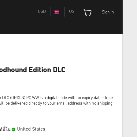
USD
US
Sign in
odhound Edition DLC
DLC (ORIGIN) PC WW is a digital code with no expiry date. Once
ll be delivered directly to your email address with no shipping
United States
์นี้ใน