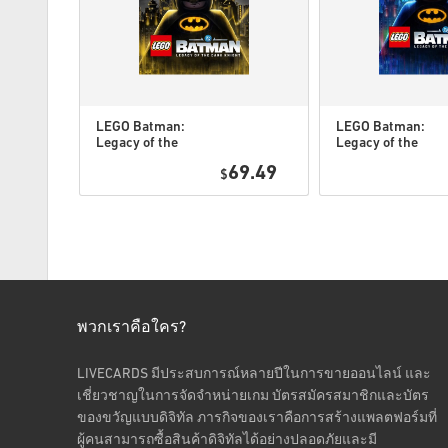
LEGO Batman:
LEGO Batman:
Legacy of the
Legacy of the
Dark Knight
Dark Knight PC
7.95
69.49
Deluxe Edition
$
(STEAM) EU
DLC PC
(STEAM) EU
พวกเราคือใคร?
LIVECARDS มีประสบการณ์หลายปีในการขายออนไลน์ และ
เชี่ยวชาญในการจัดจำหน่ายเกม บัตรสมัครสมาชิกและบัตร
ของขวัญแบบดิจิทัล ภารกิจของเราคือการสร้างแพลตฟอร์มที่
ผู้คนสามารถซื้อสินค้าดิจิทัลได้อย่างปลอดภัยและมี