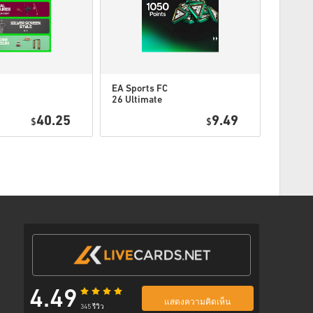
ตามขั้นตอนด้านล่าง 👇
EA Sports FC
EA Spor
26 Ultimate
26 Ulti
d
Team 1050 FC
Team 2
40.25
9.49
PC
$
Points PC (EA
$
Points 
App) EU
App) E
พร้อมลิงก์ที่ปลอดภัยเพื่อเข้าถึงโค้ดของคุณ
4.49
แสดงความคิดเห็น
345 รีวิว