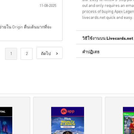
out and only requires an ema
11-08-2025
process of buying Apex Lege
livecards.net quick and easy.
่ายใน Origin ตื่นเต้นมากที่จะ
วิธีใช้งานบน Livecards.net
คำปฏิเสธ
ใหม่กับ Livecards.net ใช่ไหม
1
2
ถัดไป
สินค้าพรีออเดอร์จ
ะถูกจัด
สต็อกจะถูกจัดส่งทันทีเ
การซื้อที่ถือเป็นการใช้ง
คุณกำลังซื้อผลิตภัณฑ์ดิจิท
สำหรับข้อมูลเพิ่มเติมโปร
หากคุณประสบปัญหาในการ
โค้ดที่ดาวน์โหลดได้เหล่าน
รหัสเหล่านี้ไม่มีวันหมดอาย
เนื้อหาที่ดาวน์โหลดได้หร
ส่วนDLCได้.
สำหรับบางผลิตภัณฑ์ คุณอ