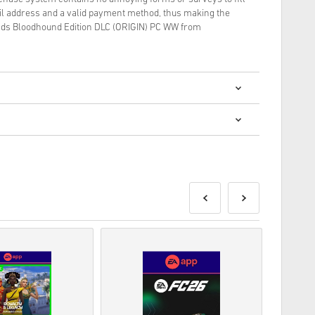
il address and a valid payment method, thus making the
nds Bloodhound Edition DLC (ORIGIN) PC WW from
? การซื้อโค้ดดิจิทัลนั้นรวดเร็วและง่ายมาก:
ส่งก่อนหรือในวันวางจำหน่ายที่ระบุไว้ในขณะที่สินค้าใน
พื่อรอการตรวจสอบความปลอดภัย.
านเชิงพาณิชย์จะไม่ได้รับการยอมรับ.
ัลเท่านั้น.
ดดู
คำถามที่
พบบ่อยของเรา.
สั่งซื้อโปรดแจ้งให้เราทราบโดยใช้แบบฟอร์ม
ติดต่อเรา
.
ี้ผลิตโดยผู้พัฒนาเกมดังนั้นจึงเป็นโค้ดต้นฉบับ.
ุ.
ือผลิตภัณฑ์ DLC - คุณต้องมีเกมต้นฉบับจึงจะเล่น
าจจะได้รับรหัสมากกว่าหนึ่งรหัส