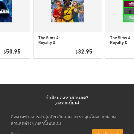
ดูคู่มือสั้น ๆ ด้านบน หรือทำ
The Sims 4:
The Sims 4:
Royalty &
Royalty &
• เลือกสินค้า
Legacy DLC PC
Legacy Gran
50.95
32.95
• กรอกอีเมลของคุณ
$
(EA app)
$
Bundle DLC 
(EA app)
• เลือกวิธีชำระเงินที่ต้องการ
• ดำเนินการสั่งซื้อให้เสร็จ
หลังจากนั้น คุณจะได้รับอีเมล
กำลังมองหาส่วนลด?
(ลงทะเบียน)
ติดตามข่าวสารล่าสุดเกี่ยวกับเกมจากเรา คุณไม่อยากพลาด
ส่วนลดต่างๆ เหล่านี้เป็นแน่!