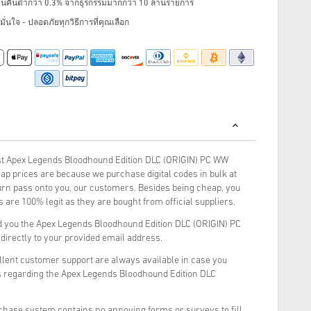
ินคืนต่ำกว่า 0.3% จากธุรกรรมมากกว่า 10 ล้านรายการ
ั่นใจ - ปลอดภัยทุกวิธีการที่คุณเลือก
t Apex Legends Bloodhound Edition DLC (ORIGIN) PC WW
ap prices are because we purchase digital codes in bulk at
turn pass onto you, our customers. Besides being cheap, you
 are 100% legit as they are bought from official suppliers.
d you the Apex Legends Bloodhound Edition DLC (ORIGIN) PC
 directly to your provided email address.
llent customer support are always available in case you
s regarding the Apex Legends Bloodhound Edition DLC
rchase system contains no annoying forms or surveys to fill