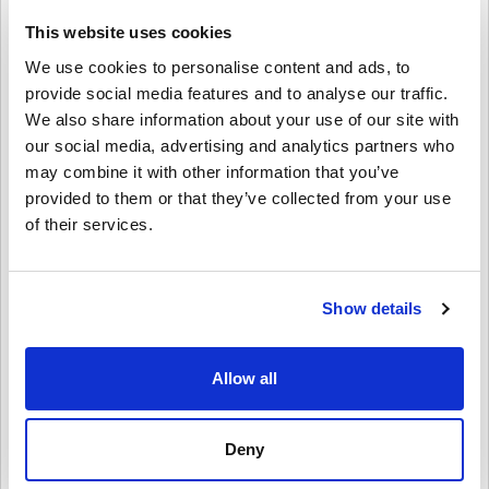
วิธีใช้งานบน Livecards.net
This website uses cookies
We use cookies to personalise content and ads, to
คำปฏิเสธ
ใหม่กับ Livecards.net ใช่ไหม? การซื้อโค้ดดิจิทัลนั้นรวดเร็วและง่าย
มาก:
provide social media features and to analyse our traffic.
We also share information about your use of our site with
สินค้าพรีออเดอร์จ
ะถูกจัดส่งก่อนหรือในวันวางจำหน่ายที่
our social media, advertising and analytics partners who
ระบุไว้ในขณะที่สินค้าในสต็อกจะถูกจัดส่งทันทีเพื่อรอการ
4.2/5
10
รีวิว
เขียนความคิดเห็น
ตรวจสอบความปลอดภัย.
may combine it with other information that you’ve
การซื้อที่ถือเป็นการใช้งานเชิงพาณิชย์จะไม่ได้รับการ
provided to them or that they’ve collected from your use
Aaron
ยอมรับ.
23-08-2025
of their services.
คุณกำลังซื้อผลิตภัณฑ์ดิจิทัลเท่านั้น.
3/5
ให้คะแนนเป็นดาว:
สำหรับข้อมูลเพิ่มเติมโปรดดู
คำถามที่
พบบ่อยของเรา.
หากคุณประสบปัญหาในการสั่งซื้อโปรดแจ้งให้เราทราบ
โค้ดใช้งานได้ แต่ใช้เวลานานกว่าที่คาดไว้เล็กน้อยในการได้
Show details
รับ
โดยใช้แบบฟอร์ม
ติดต่อเรา
.
โค้ดที่ดาวน์โหลดได้เหล่านี้ผลิตโดยผู้พัฒนาเกมดังนั้นจึง
เป็นโค้ดต้นฉบับ.
Allow all
รหัสเหล่านี้ไม่มีวันหมดอายุ.
Brooke
20-08-2025
เนื้อหาที่ดาวน์โหลดได้หรือผลิตภัณฑ์ DLC - คุณต้องมีเกม
ดูคู่มือสั้น ๆ ด้านบน หรือทำตามขั้นตอนด้านล่าง 👇
5/5
ต้นฉบับจึงจะเล่นส่วนDLCได้.
Deny
• เลือกสินค้า
สำหรับบางผลิตภัณฑ์ คุณอาจจะได้รับรหัสมากกว่าหนึ่งรหัส
เพิ่มเข้าไปในบัญชี Netflix ของฉันในไม่กี่วินาที เหมาะสำหรับ
• กรอกอีเมลของคุณ
ยกเลิก
ส่ง
สุดสัปดาห์แห่งการดูแบบมาราธอนของฉัน!