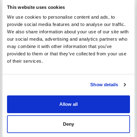
This website uses cookies
วิธีใช้งานบน Livecards.net
We use cookies to personalise content and ads, to
provide social media features and to analyse our traffic.
คำปฏิเสธ
ใหม่กับ Livecards.net ใช่ไหม? การซื้อโค้ดดิจิทัลนั้นรวดเร็วและง่าย
มาก:
We also share information about your use of our site with
our social media, advertising and analytics partners who
สินค้าพรีออเดอร์จ
ะถูกจัดส่งก่อนหรือในวันวางจำหน่ายที่
may combine it with other information that you’ve
ระบุไว้ในขณะที่สินค้าในสต็อกจะถูกจัดส่งทันทีเพื่อรอการ
4.57/5
21
รีวิว
เขียนความคิดเห็น
ตรวจสอบความปลอดภัย.
provided to them or that they’ve collected from your use
การซื้อที่ถือเป็นการใช้งานเชิงพาณิชย์จะไม่ได้รับการ
of their services.
Grace
ยอมรับ.
30-07-2026
คุณกำลังซื้อผลิตภัณฑ์ดิจิทัลเท่านั้น.
5/5
ให้คะแนนเป็นดาว:
สำหรับข้อมูลเพิ่มเติมโปรดดู
คำถามที่
พบบ่อยของเรา.
Show details
หากคุณประสบปัญหาในการสั่งซื้อโปรดแจ้งให้เราทราบ
เติมเงินเข้าบัญชี Steam ของฉันทันที ง่ายและปลอดภัย
โดยใช้แบบฟอร์ม
ติดต่อเรา
.
โค้ดที่ดาวน์โหลดได้เหล่านี้ผลิตโดยผู้พัฒนาเกมดังนั้นจึง
Allow all
เป็นโค้ดต้นฉบับ.
Lily
30-06-2026
รหัสเหล่านี้ไม่มีวันหมดอายุ.
5/5
เนื้อหาที่ดาวน์โหลดได้หรือผลิตภัณฑ์ DLC - คุณต้องมีเกม
ดูคู่มือสั้น ๆ ด้านบน หรือทำตามขั้นตอนด้านล่าง 👇
Deny
ต้นฉบับจึงจะเล่นส่วนDLCได้.
• เลือกสินค้า
ตรงเป๊ะ! เติมเงินเข้า Steam wallet ได้ในพริบตาและซื้อเกมยอด
สำหรับบางผลิตภัณฑ์ คุณอาจจะได้รับรหัสมากกว่าหนึ่งรหัส