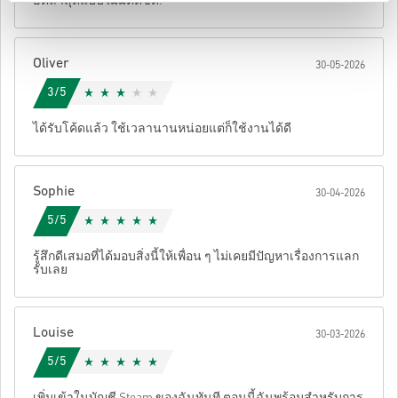
ฮิตล่าสุดแบบไม่มีติดขัด!
• กรอกอีเมลของคุณ
ยกเลิก
ส่ง
• เลือกวิธีชำระเงินที่ต้องการ
• ดำเนินการสั่งซื้อให้เสร็จ
Oliver
30-05-2026
หลังจากนั้น คุณจะได้รับอีเมลพร้อมลิงก์ที่ปลอดภัยเพื่อเข้าถึงโค้ด
ของคุณ
3/5
ได้รับโค้ดแล้ว ใช้เวลานานหน่อยแต่ก็ใช้งานได้ดี
Sophie
30-04-2026
5/5
รู้สึกดีเสมอที่ได้มอบสิ่งนี้ให้เพื่อน ๆ ไม่เคยมีปัญหาเรื่องการแลก
รับเลย
Louise
30-03-2026
5/5