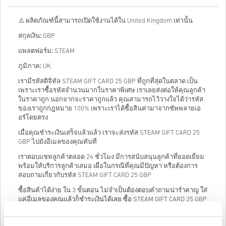
⚠️ ผลิตภัณฑ์นี้สามารถเปิดใช้งานได้ใน United Kingdom เท่านั้น
สกุลเงิน:
GBP
แพลตฟอร์ม:
STEAM
ภูมิภาค:
UK
เรามีรหัสดิจิทัล STEAM GIFT CARD 25 GBP ที่ถูกที่สุดในตลาด เป็น
เพราะเราซื้อรหัสจำนวนมากในราคาพิเศษ เราเลยส่งต่อให้คุณลูกค้า
ในราคาถูก นอกจากจะราคาถูกแล้ว คุณสามารถไว้วางใจได้ว่ารหัส
ของเราถูกกฎหมาย 100% เพราะเราได้ซื้อสินค่ามาจากซัพพลายเอ
อร์โดยตรง
เมื่อคุณชำระเงินเสร็จแล้วแล้ว เราจะส่งรหัส STEAM GIFT CARD 25
GBP ไปยังอีเมลของคุณทันที
เราตอบแชทลูกค้าตลอด 24 ชั่วโมง มีการสนับสนุนลูกค้าที่ยอดเยี่ยม
พร้อมให้บริการลูกค้าเสมอ เผื่อในกรณีที่คุณมีปัญหา หรือต้องการ
สอบถามเกี่ยวกับรหัส STEAM GIFT CARD 25 GBP
ซื้อสินค้าได้ง่าย ใน 3 ขั้นตอน ไม่จำเป็นต้องตอบคําถามน่ารำคาญ ใส่
แค่อีเมลของคุณแล้วก็ชำระเงินได้เลย ซื้อ STEAM GIFT CARD 25 GBP
จาก livecards.net ได้ง่ายและรวดเร็ว