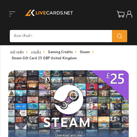
Toggle
Gaming Credits
Steam
หน้าหลัก
เกมมิ่ง
navigation
Steam Gift Card 25 GBP United Kingdom