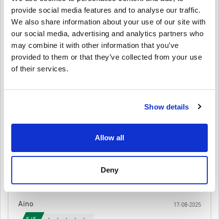
provide social media features and to analyse our traffic.
สินค้าพรีออเดอร์จ
ะถูกจัดส่งก่อนหรือในวันวางจำหน่ายที่
We also share information about your use of our site with
ระบุไว้ในขณะที่สินค้าในสต็อกจะถูกจัดส่งทันทีเพื่อรอการ
4.4/5
10
รีวิว
เขียนความคิดเห็น
our social media, advertising and analytics partners who
ตรวจสอบความปลอดภัย.
may combine it with other information that you’ve
การซื้อที่ถือเป็นการใช้งานเชิงพาณิชย์จะไม่ได้รับการ
Julia
ยอมรับ.
provided to them or that they’ve collected from your use
23-08-2025
คุณกำลังซื้อผลิตภัณฑ์ดิจิทัลเท่านั้น.
of their services.
5/5
ให้คะแนนเป็นดาว:
สำหรับข้อมูลเพิ่มเติมโปรดดู
คำถามที่
พบบ่อยของเรา.
หากคุณประสบปัญหาในการสั่งซื้อโปรดแจ้งให้เราทราบ
ได้รับรหัสทันทีและใช้งานได้ดีบนเว็บไซต์ Zalando ของ
ฟินแลนด์ สะดวกมากสำหรับการให้เป็นของขวัญ!
โดยใช้แบบฟอร์ม
ติดต่อเรา
.
Show details
โค้ดที่ดาวน์โหลดได้เหล่านี้ผลิตโดยผู้พัฒนาเกมดังนั้นจึง
เป็นโค้ดต้นฉบับ.
รหัสเหล่านี้ไม่มีวันหมดอายุ.
Kaisa
20-08-2025
Allow all
เนื้อหาที่ดาวน์โหลดได้หรือผลิตภัณฑ์ DLC - คุณต้องมีเกม
ดูคู่มือสั้น ๆ ด้านบน หรือทำตามขั้นตอนด้านล่าง 👇
5/5
ต้นฉบับจึงจะเล่นส่วนDLCได้.
• เลือกสินค้า
สำหรับบางผลิตภัณฑ์ คุณอาจจะได้รับรหัสมากกว่าหนึ่งรหัส
Deny
ประสบการณ์ไร้ที่ติ เติมเงินเข้าบัญชีของฉันทันที ขอบคุณ!
• กรอกอีเมลของคุณ
ยกเลิก
ส่ง
• เลือกวิธีชำระเงินที่ต้องการ
• ดำเนินการสั่งซื้อให้เสร็จ
Aino
17-08-2025
หลังจากนั้น คุณจะได้รับอีเมลพร้อมลิงก์ที่ปลอดภัยเพื่อเข้าถึงโค้ด
ของคุณ