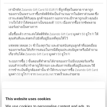
เรามีรหัส Zalando Gift Card 50 EUR FI ที่ถูกที่สุดในตลาด ราคาถูก
ของเราเป็นเพราะเราซื้อรหัสดิจิทัลเป็นจำนวนมากในอัตราส่วนลด ซึ่ง
เราจะส่งต่อให้กับคุณ ลูกค้าของเรา นอกจากจะมีราคาถูกแล้ว คุณยัง
วางใจได้ว่าโค้ดของเราเป็นของแท้ 100% เนื่องจากซื้อจากซัพพลาย
เออร์อย่างเป็นทางการ
เมื่อซื้อแล้ว เราจะส่งโค้ดดิจิทัล Zalando Gift Card มูลค่า 50 ยูโร FI ให้
คุณทันทีและส่งตรงไปยังที่อยู่อีเมลที่คุณให้ไว้
แชทสด (ตลอด 24 ชั่วโมงทุกวัน) และฝ่ายสนับสนุนลูกค้าที่ยอดเยี่ยม
ของเราพร้อมให้บริการเสมอในกรณีที่คุณประสบปัญหาหรือมีคำถาม
เกี่ยวกับโค้ด Zalando Gift Card มูลค่า 50 ยูโร FI
ระบบการซื้อ 3 ขั้นตอนที่ทำตามได้ง่ายของเราไม่มีแบบฟอร์มหรือ
แบบสำรวจที่น่ารำคาญให้กรอก และต้องการเพียงที่อยู่อีเมลและวิธี
การชำระเงินที่ถูกต้องเท่านั้น ทำให้กระบวนการซื้อ Zalando Gift Card
มูลค่า 50 ยูโร FI จาก livecards.net รวดเร็วและง่ายดาย
วิธีใช้งานบน Livecards.net
This website uses cookies
คำปฏิเสธ
ใหม่กับ Livecards.net ใช่ไหม? การซื้อโค้ดดิจิทัลนั้นรวดเร็วและง่าย
We use cookies to personalise content and ads, to
มาก: