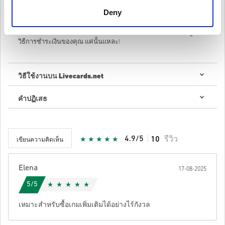
Deny
ยอดบัตรของขวัญของคุณจะถูกเพิ่มเข้าในบัญชีของคุณและสามารถ
ใช้ได้ทันที เพียงเรียกดู eShop เพื่อหาสิ่งที่คุณต้องการซื้อ และเมื่อคุณ
พร้อมที่จะชำระเงิน เลือก "ซื้อโดยใช้" จากนั้นเลือกบัตรของขวัญเป็น
วิธีการชำระเงินของคุณ แค่นั้นแหละ!
วิธีใช้งานบน Livecards.net
คำปฏิเสธ
ใหม่กับ Livecards.net ใช่ไหม? การซื้อโค้ดดิจิทัลนั้นรวดเร็วและง่าย
มาก:
สินค้าพรีออเดอร์จ
ะถูกจัดส่งก่อนหรือในวันวางจำหน่ายที่
ระบุไว้ในขณะที่สินค้าในสต็อกจะถูกจัดส่งทันทีเพื่อรอการ
4.9/5
10
รีวิว
เขียนความคิดเห็น
ตรวจสอบความปลอดภัย.
การซื้อที่ถือเป็นการใช้งานเชิงพาณิชย์จะไม่ได้รับการ
Elena
ยอมรับ.
17-08-2025
คุณกำลังซื้อผลิตภัณฑ์ดิจิทัลเท่านั้น.
5/5
ให้คะแนนเป็นดาว:
สำหรับข้อมูลเพิ่มเติมโปรดดู
คำถามที่
พบบ่อยของเรา.
หากคุณประสบปัญหาในการสั่งซื้อโปรดแจ้งให้เราทราบ
เหมาะสำหรับซื้อเกมเพิ่มเติมได้อย่างไร้กังวล
โดยใช้แบบฟอร์ม
ติดต่อเรา
.
โค้ดที่ดาวน์โหลดได้เหล่านี้ผลิตโดยผู้พัฒนาเกมดังนั้นจึง