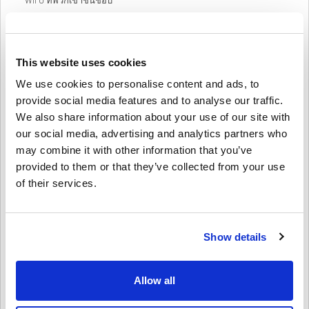
Wii U ที่พวกเขาชื่นชอบ
ด้วยบัตรของขวัญ Nintendo eShop เพื่อนของคุณสามารถรับเกม
ล่าสุดและส่วนเสริมได้ทันทีที่วางจำหน่าย นอกจากนี้ยังสามารถใช้
ประโยชน์
จากการลดราคาและส่วนลด
สำหรับเกมดิจิทัลได้อีกด้วย ไม่
ว่าพวกเขาจะชอบ
Mario Kart
, Zelda, Splatoon หรือแฟรนไชส์อื่นๆ
This website uses cookies
ของ Nintendo พวกเขาจะต้องเจอสิ่งที่พวกเขารักอย่างแน่นอน
We use cookies to personalise content and ads, to
นี่คือบางส่วนของ Nintendo eShop Cards ที่คุณสามารถซื้อได้:
provide social media features and to analyse our traffic.
บัตร Nintendo eShop 15 ยูโร
We also share information about your use of our site with
our social media, advertising and analytics partners who
บัตร Nintendo eShop 25 ยูโร
may combine it with other information that you’ve
บัตร Nintendo eShop 75 ยูโร
provided to them or that they’ve collected from your use
โปรดทราบว่า Nintendo eShop จะแสดงราคาในสกุลเงินที่สอดคล้อง
of their services.
กับการตั้งค่าประเทศ/ภูมิภาคของคุณ อย่ารอช้า ไปที่ Livecards.net
และซื้อ Nintendo eShop Gift Card วันนี้! เพื่อนของคุณจะขอบคุณ
สำหรับมัน!
Show details
วิธีแลกรับบัตรของขวัญ Nintendo eShop ของคุณ
สมมติว่าคุณมีบัญชี Nintendo อยู่แล้ว ให้ลงชื่อเข้าใช้และตรงไปที่
Nintendo eShop
Allow all
เลือก “ป้อนรหัส” จากเมนูทางด้านซ้ายของหน้าจอ ป้อนรหัสของคุณ
แล้วเลือก “ตกลง”