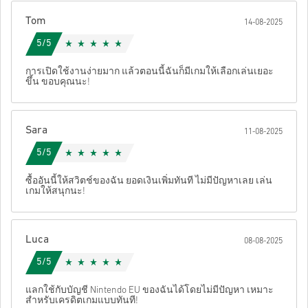
เป็นโค้ดต้นฉบับ.
Tom
14-08-2025
รหัสเหล่านี้ไม่มีวันหมดอายุ.
5/5
เนื้อหาที่ดาวน์โหลดได้หรือผลิตภัณฑ์ DLC - คุณต้องมีเกม
ดูคู่มือสั้น ๆ ด้านบน หรือทำตามขั้นตอนด้านล่าง 👇
ต้นฉบับจึงจะเล่นส่วนDLCได้.
• เลือกสินค้า
การเปิดใช้งานง่ายมาก แล้วตอนนี้ฉันก็มีเกมให้เลือกเล่นเยอะ
สำหรับบางผลิตภัณฑ์ คุณอาจจะได้รับรหัสมากกว่าหนึ่งรหัส
ขึ้น ขอบคุณนะ!
• กรอกอีเมลของคุณ
ยกเลิก
ส่ง
• เลือกวิธีชำระเงินที่ต้องการ
• ดำเนินการสั่งซื้อให้เสร็จ
Sara
11-08-2025
หลังจากนั้น คุณจะได้รับอีเมลพร้อมลิงก์ที่ปลอดภัยเพื่อเข้าถึงโค้ด
ของคุณ
5/5
ซื้ออันนี้ให้สวิตช์ของฉัน ยอดเงินเพิ่มทันที ไม่มีปัญหาเลย เล่น
เกมให้สนุกนะ!
Luca
08-08-2025
5/5
แลกใช้กับบัญชี Nintendo EU ของฉันได้โดยไม่มีปัญหา เหมาะ
สำหรับเครดิตเกมแบบทันที!