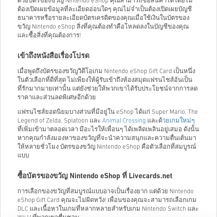
ด้วยบัตรของขวัญ Nintendo eShop คุณสามารถซื้อสินค้าได้โดยไม่
ต้องเปิดเผยข้อมูลที่ละเอียดอ่อนใดๆ คุณไม่จำเป็นต้องเปิดเผยบัญชี
ธนาคารหรือรายละเอียดบัตรเครดิตของคุณเมื่อใช้เงินในบัตรของ
ขวัญ Nintendo eShop สิ่งที่คุณต้องทำคือโหลดลงในบัญชีของคุณ
และซื้อสิ่งที่คุณต้องการ!
เข้าถึงหนังสือเรื่องโปรด
เมื่อพูดถึงบัตรของขวัญวิดีโอเกม Nintendo eShop Gift Card เป็นหนึ่ง
ในตัวเลือกที่ดีที่สุด ไม่เพียงให้ผู้รับเข้าถึงห้องสมุดแฟรนไชส์อันเป็น
ที่รักมากมายเท่านั้น แต่ยังช่วยให้พวกเขาได้รับประโยชน์จากการลด
ราคาและส่วนลดพิเศษอีกด้วย
แฟรนไชส์ยอดนิยมบางส่วนที่มีอยู่ใน eShop ได้แก่ Super Mario, The
Legend of Zelda, Splatoon และ
Animal Crossing
และด้
วยเกมใหม่ๆ
ที่เพิ่มเข้ามาตลอดเวลา มีอะไรให้เพื่อนๆ ได้เพลิดเพลินอยู่เสมอ ดังนั้น
หากคุณกำลังมองหาของขวัญที่จะนำความสนุกและความตื่นเต้นมา
ให้หลายชั่วโมง บัตรของขวัญ Nintendo eShop คือตัวเลือกที่สมบูรณ์
แบบ
ซื้อบัตรของขวัญ Nintendo eShop ที่ Livecards.net
การเลือกของขวัญที่สมบูรณ์แบบอาจเป็นเรื่องยาก แต่ด้วย Nintendo
eShop Gift Card คุณจะไม่ผิดหวัง! เพื่อนของคุณจะสามารถเลือกเกม
DLC และเนื้อหาในเกมที่หลากหลายสำหรับเกม Nintendo Switch และ