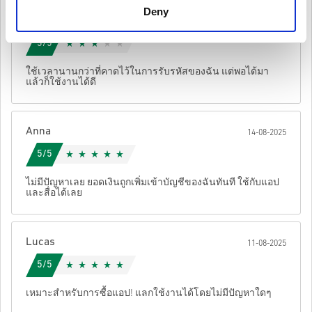
เป็นโค้ดต้นฉบับ.
Deny
รหัสเหล่านี้ไม่มีวันหมดอายุ.
Sophie
17-08-2025
เนื้อหาที่ดาวน์โหลดได้หรือผลิตภัณฑ์ DLC - คุณต้องมีเกม
ดูคู่มือสั้น ๆ ด้านบน หรือทำตามขั้นตอนด้านล่าง 👇
3/5
ต้นฉบับจึงจะเล่นส่วนDLCได้.
• เลือกสินค้า
สำหรับบางผลิตภัณฑ์ คุณอาจจะได้รับรหัสมากกว่าหนึ่งรหัส
ใช้เวลานานกว่าที่คาดไว้ในการรับรหัสของฉัน แต่พอได้มา
• กรอกอีเมลของคุณ
ยกเลิก
ส่ง
แล้วก็ใช้งานได้ดี
• เลือกวิธีชำระเงินที่ต้องการ
• ดำเนินการสั่งซื้อให้เสร็จ
หลังจากนั้น คุณจะได้รับอีเมลพร้อมลิงก์ที่ปลอดภัยเพื่อเข้าถึงโค้ด
Anna
14-08-2025
ของคุณ
5/5
ไม่มีปัญหาเลย ยอดเงินถูกเพิ่มเข้าบัญชีของฉันทันที ใช้กับแอป
และสื่อได้เลย
Lucas
11-08-2025
5/5
เหมาะสำหรับการซื้อแอป! แลกใช้งานได้โดยไม่มีปัญหาใดๆ