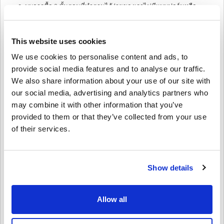
ระบบการซื้อ 3 ขั้นตอนที่ทำตามได้ง่ายของเราไม่มีแบบฟอร์มหรือ
แบบสำรวจที่น่ารำคาญให้กรอก และต้องการเพียงที่อยู่อีเมลและวิธี
การชำระเงินที่ถูกต้อง จึงทำให้ขั้นตอนการซื้อ Google 25 EUR จาก
livecards.net ง่ายและรวดเร็ว
This website uses cookies
We use cookies to personalise content and ads, to
วิธีใช้งานบน Livecards.net
provide social media features and to analyse our traffic.
We also share information about your use of our site with
คำปฏิเสธ
ใหม่กับ Livecards.net ใช่ไหม? การซื้อโค้ดดิจิทัลนั้นรวดเร็วและง่าย
our social media, advertising and analytics partners who
มาก:
may combine it with other information that you’ve
สินค้าพรีออเดอร์จ
ะถูกจัดส่งก่อนหรือในวันวางจำหน่ายที่
provided to them or that they’ve collected from your use
ระบุไว้ในขณะที่สินค้าในสต็อกจะถูกจัดส่งทันทีเพื่อรอการ
of their services.
4.2/5
10
รีวิว
เขียนความคิดเห็น
ตรวจสอบความปลอดภัย.
การซื้อที่ถือเป็นการใช้งานเชิงพาณิชย์จะไม่ได้รับการ
Anja
ยอมรับ.
20-08-2025
Show details
คุณกำลังซื้อผลิตภัณฑ์ดิจิทัลเท่านั้น.
4/5
ให้คะแนนเป็นดาว:
สำหรับข้อมูลเพิ่มเติมโปรดดู
คำถามที่
พบบ่อยของเรา.
หากคุณประสบปัญหาในการสั่งซื้อโปรดแจ้งให้เราทราบ
เติมยอดเงินในบัญชี Google สำเร็จ แม้จะใช้เวลาสักพักกว่าจะ
Allow all
ได้รหัส
โดยใช้แบบฟอร์ม
ติดต่อเรา
.
โค้ดที่ดาวน์โหลดได้เหล่านี้ผลิตโดยผู้พัฒนาเกมดังนั้นจึง