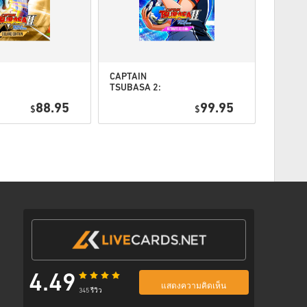
ตามขั้นตอนด้านล่าง 👇
CAPTAIN
STAR W
TSUBASA 2:
Galacti
WORLD
Deluxe 
88.95
99.95
$
FIGHTERS
$
PC (ST
on
Ultimate
พร้อมลิงก์ที่ปลอดภัยเพื่อเข้าถึงโค้ดของคุณ
EU
Edition PC
(STEAM) EU
4.49
แสดงความคิดเห็น
345 รีวิว