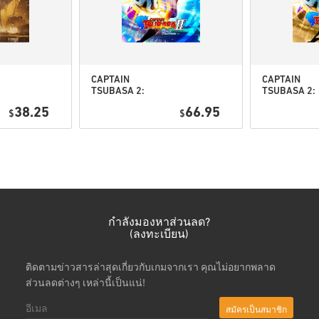
ดูคู่มือสั้น ๆ ด้านบน หรือทำ
• เลือกสินค้า
• กรอกอีเมลของคุณ
CAPTAIN
CAPTAIN
• เลือกวิธีชำระเงินที่ต้องการ
TSUBASA 2:
TSUBASA 2:
WORLD
WORLD
• ดำเนินการสั่งซื้อให้เสร็จ
38.25
66.95
$
FIGHTERS PC
$
FIGHTERS
(STEAM) EU
Deluxe Editi
หลังจากนั้น คุณจะได้รับอีเมล
PC (STEAM) 
กำลังมองหาส่วนลด?
(ลงทะเบียน)
ติดตามข่าวสารล่าสุดเกี่ยวกับเกมจากเรา คุณไม่อยากพลาด
ส่วนลดต่างๆ เหล่านี้เป็นแน่!
สมัครเป็นสมาชิก