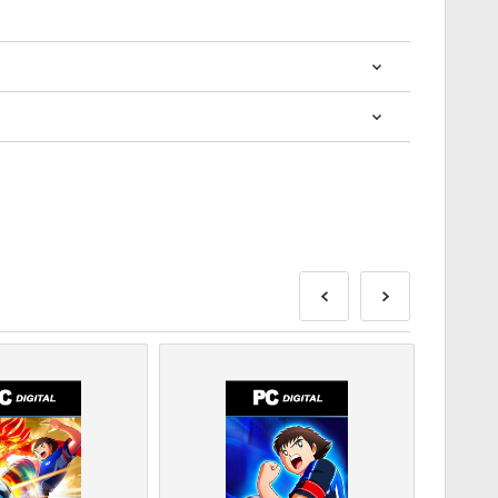
? การซื้อโค้ดดิจิทัลนั้นรวดเร็วและง่ายมาก:
ส่งก่อนหรือในวันวางจำหน่ายที่ระบุไว้ในขณะที่สินค้าใน
พื่อรอการตรวจสอบความปลอดภัย.
านเชิงพาณิชย์จะไม่ได้รับการยอมรับ.
ัลเท่านั้น.
ดดู
คำถามที่
พบบ่อยของเรา.
สั่งซื้อโปรดแจ้งให้เราทราบโดยใช้แบบฟอร์ม
ติดต่อเรา
.
ี้ผลิตโดยผู้พัฒนาเกมดังนั้นจึงเป็นโค้ดต้นฉบับ.
ุ.
ือผลิตภัณฑ์ DLC - คุณต้องมีเกมต้นฉบับจึงจะเล่น
าจจะได้รับรหัสมากกว่าหนึ่งรหัส