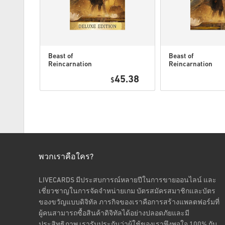
Beast of
Beast of
Reincarnation
Reincarnation
Deluxe Edition
PC (STEAM)
6.49
45.38
PC (STEAM)
$
พวกเราคือใคร?
LIVECARDS มีประสบการณ์หลายปีในการขายออนไลน์ และ
เชี่ยวชาญในการจัดจำหน่ายเกม บัตรสมัครสมาชิกและบัตร
ของขวัญแบบดิจิทัล ภารกิจของเราคือการสร้างแพลตฟอร์มที่
ผู้คนสามารถซื้อสินค้าดิจิทัลได้อย่างปลอดภัยและมี
ประสิทธิภาพ เรารับประกันว่าผู้ใช้ของเราพึงพอใจ 100% กับ