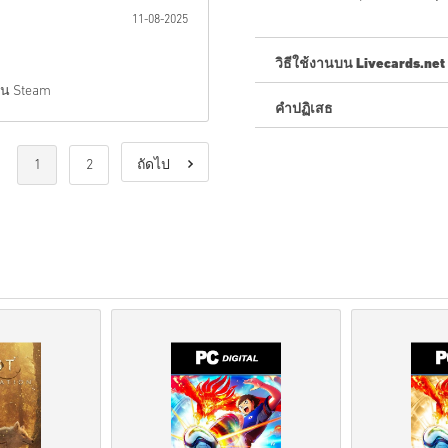
11-08-2025
วิธีใช้งานบน Livecards.net
บน Steam
คำปฏิเสธ
ใหม่กับ Livecards.net ใช่ไหม
สินค้าพรีออเดอร์จ
ะถูกจัด
1
2
ถัดไป
สต็อกจะถูกจัดส่งทันทีเ
การซื้อที่ถือเป็นการใช้ง
คุณกำลังซื้อผลิตภัณฑ์ดิจิท
สำหรับข้อมูลเพิ่มเติมโปร
หากคุณประสบปัญหาในการ
โค้ดที่ดาวน์โหลดได้เหล่าน
รหัสเหล่านี้ไม่มีวันหมดอาย
เนื้อหาที่ดาวน์โหลดได้หร
ส่วนDLCได้.
สำหรับบางผลิตภัณฑ์ คุณอ