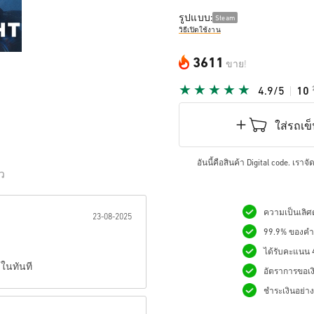
รูปแบบ:
Steam
วิธีเปิดใช้งาน
3611
ขาย!
4.9/5
10
ใส่รถเข
อันนี้คือสินค้า Digital code. เรา
ิว
เป็นดาว:
ความเป็นเลิศด
23-08-2025
99.9% ของคำสั
ได้รับคะแนน 4.
้ในทันที
อัตราการขอเง
ชำระเงินอย่างม