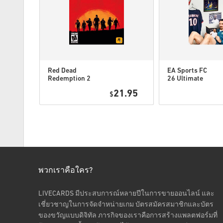
Red Dead
EA Sports FC
Redemption 2
26 Ultimate
Xbox One WW
Edition Xbox
6.25
21.95
$
One / Xbox
Series X|S
พวกเราคือใคร?
LIVECARDS มีประสบการณ์หลายปีในการขายออนไลน์ และ
เชี่ยวชาญในการจัดจำหน่ายเกม บัตรสมัครสมาชิกและบัตร
ของขวัญแบบดิจิทัล ภารกิจของเราคือการสร้างแพลตฟอร์มที่