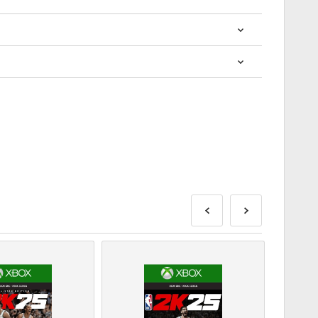
? การซื้อโค้ดดิจิทัลนั้นรวดเร็วและง่ายมาก:
ส่งก่อนหรือในวันวางจำหน่ายที่ระบุไว้ในขณะที่สินค้าใน
พื่อรอการตรวจสอบความปลอดภัย.
านเชิงพาณิชย์จะไม่ได้รับการยอมรับ.
ัลเท่านั้น.
ดดู
คำถามที่
พบบ่อยของเรา.
สั่งซื้อโปรดแจ้งให้เราทราบโดยใช้แบบฟอร์ม
ติดต่อเรา
.
ี้ผลิตโดยผู้พัฒนาเกมดังนั้นจึงเป็นโค้ดต้นฉบับ.
ุ.
ือผลิตภัณฑ์ DLC - คุณต้องมีเกมต้นฉบับจึงจะเล่น
าจจะได้รับรหัสมากกว่าหนึ่งรหัส