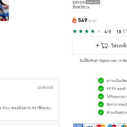
รูปแบบ:
Xbox Live
วิธีเปิดใช้งาน
549
ขาย!
4/5
10
รี
ใส่รถเข
อันนี้คือสินค้า Digital code. เรา
ความเป็นเลิศด
เป็นดาว:
23-08-2025
99.9% ของคำสั
ได้รับคะแนน 4.
อัตราการขอเง
น Xbox ของฉันมาก กราฟิกและ
ชำระเงินอย่างม