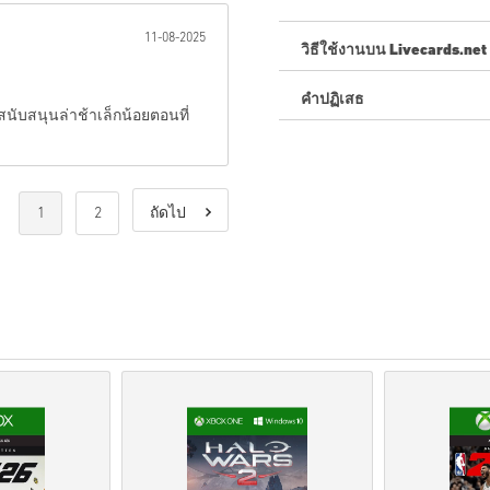
11-08-2025
วิธีใช้งานบน Livecards.net
คำปฏิเสธ
ใหม่กับ Livecards.net ใช่ไหม
นับสนุนล่าช้าเล็กน้อยตอนที่
สินค้าพรีออเดอร์จ
ะถูกจัด
สต็อกจะถูกจัดส่งทันทีเ
การซื้อที่ถือเป็นการใช้ง
1
2
ถัดไป
คุณกำลังซื้อผลิตภัณฑ์ดิจิท
สำหรับข้อมูลเพิ่มเติมโปร
หากคุณประสบปัญหาในการ
โค้ดที่ดาวน์โหลดได้เหล่าน
รหัสเหล่านี้ไม่มีวันหมดอาย
เนื้อหาที่ดาวน์โหลดได้หร
ส่วนDLCได้.
สำหรับบางผลิตภัณฑ์ คุณอ