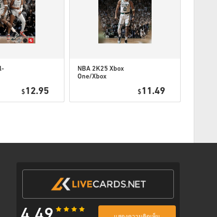
ตามขั้นตอนด้านล่าง 👇
l-
NBA 2K25 Xbox
Call of 
One/Xbox
Black O
พร้อมลิงก์ที่ปลอดภัยเพื่อเข้าถึงโค้ดของคุณ
ox
Series
Open Be
12.95
11.49
$
$
Access (
Website
4.49