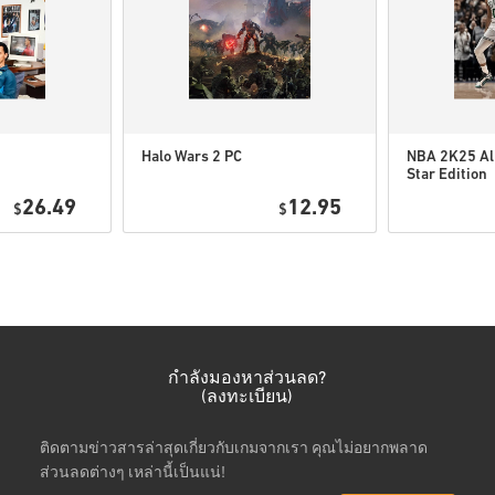
ดูคู่มือสั้น ๆ ด้านบน หรือทำ
• เลือกสินค้า
• กรอกอีเมลของคุณ
• เลือกวิธีชำระเงินที่ต้องการ
• ดำเนินการสั่งซื้อให้เสร็จ
Halo Wars 2 PC
NBA 2K25 Al
Star Edition
หลังจากนั้น คุณจะได้รับอีเมล
Xbox One/Xb
26.49
12.95
$
$
Series
กำลังมองหาส่วนลด?
(ลงทะเบียน)
ติดตามข่าวสารล่าสุดเกี่ยวกับเกมจากเรา คุณไม่อยากพลาด
ส่วนลดต่างๆ เหล่านี้เป็นแน่!