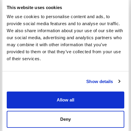
This website uses cookies
คำปฏิเสธ
ใหม่กับ Livecards.net ใช่ไหม? การซื้อโค้ดดิจิทัลนั้นรวดเร็วและง่าย
We use cookies to personalise content and ads, to
มาก:
provide social media features and to analyse our traffic.
สินค้าพรีออเดอร์จ
ะถูกจัดส่งก่อนหรือในวันวางจำหน่ายที่
We also share information about your use of our site with
ระบุไว้ในขณะที่สินค้าในสต็อกจะถูกจัดส่งทันทีเพื่อรอการ
3.8/5
10
รีวิว
เขียนความคิดเห็น
our social media, advertising and analytics partners who
ตรวจสอบความปลอดภัย.
may combine it with other information that you’ve
การซื้อที่ถือเป็นการใช้งานเชิงพาณิชย์จะไม่ได้รับการ
Emil
ยอมรับ.
provided to them or that they’ve collected from your use
23-08-2025
คุณกำลังซื้อผลิตภัณฑ์ดิจิทัลเท่านั้น.
of their services.
3/5
ให้คะแนนเป็นดาว:
สำหรับข้อมูลเพิ่มเติมโปรดดู
คำถามที่
พบบ่อยของเรา.
หากคุณประสบปัญหาในการสั่งซื้อโปรดแจ้งให้เราทราบ
โค้ดใช้เวลานานกว่าที่คาดในการมาถึงกล่องจดหมายของฉัน
แต่ฝ่ายบริการลูกค้าก็ให้ความช่วยเหลือดี หลังจากเปิดใช้งาน
โดยใช้แบบฟอร์ม
ติดต่อเรา
.
Show details
แล้ว เกมก็ทำงานได้ดี
โค้ดที่ดาวน์โหลดได้เหล่านี้ผลิตโดยผู้พัฒนาเกมดังนั้นจึง
เป็นโค้ดต้นฉบับ.
รหัสเหล่านี้ไม่มีวันหมดอายุ.
Allow all
Mia
เนื้อหาที่ดาวน์โหลดได้หรือผลิตภัณฑ์ DLC - คุณต้องมีเกม
20-08-2025
ดูคู่มือสั้น ๆ ด้านบน หรือทำตามขั้นตอนด้านล่าง 👇
ต้นฉบับจึงจะเล่นส่วนDLCได้.
3/5
• เลือกสินค้า
สำหรับบางผลิตภัณฑ์ คุณอาจจะได้รับรหัสมากกว่าหนึ่งรหัส
Deny
• กรอกอีเมลของคุณ
ยกเลิก
ส่ง
ตำนานไวกิ้งสุดยิ่งใหญ่! อย่างไรก็ตาม รหัสใช้เวลาสักพักกว่าจะ
• เลือกวิธีชำระเงินที่ต้องการ
ใช้งานได้ ซึ่งค่อนข้างน่าหงุดหงิด
• ดำเนินการสั่งซื้อให้เสร็จ