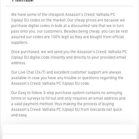
รายละเอียด
We have some of the cheapest Assassin’s Creed: Valhalla PC
(Uplay) EU codes on the market. Our cheap prices are because we
purchase digital codes in bulk at a discounted rate that we in turn
pass onto you, our customers. Besides being cheap, you can be rest
assured our codes are 100% legit as they are bought from official
suppliers.
Once purchased, we will send you the Assassin’s Creed: Valhalla PC
(Uplay) EU digital code instantly and directly to your provided email
address.
Our Live Chat (24/7) and excellent customer support are always
available in case you have any trouble or questions regarding the
Assassin’s Creed: Valhalla PC (Uplay) EU code.
Our Easy to follow 3-step purchase system contains no annoying
forms or surveys to fill out and only requires an email address and
a valid payment method, thus making the process of buying
Assassin’s Creed: Valhalla PC (Uplay) EU from livecards.net quick
and easy.
วิธีใช้งานบน Livecards.net