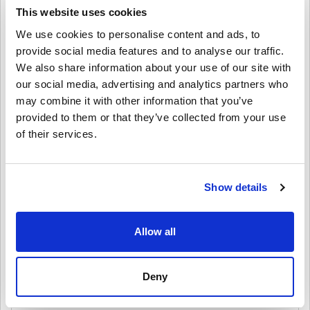
This website uses cookies
คำปฏิเสธ
ใหม่กับ Livecards.net ใช่ไหม? การซื้อโค้ดดิจิทัลนั้นรวดเร็วและง่าย
We use cookies to personalise content and ads, to
มาก:
provide social media features and to analyse our traffic.
สินค้าพรีออเดอร์จ
ะถูกจัดส่งก่อนหรือในวันวางจำหน่ายที่
We also share information about your use of our site with
ระบุไว้ในขณะที่สินค้าในสต็อกจะถูกจัดส่งทันทีเพื่อรอการ
4.3/5
10
รีวิว
our social media, advertising and analytics partners who
เขียนความคิดเห็น
ตรวจสอบความปลอดภัย.
may combine it with other information that you’ve
การซื้อที่ถือเป็นการใช้งานเชิงพาณิชย์จะไม่ได้รับการ
provided to them or that they’ve collected from your use
Ines
ยอมรับ.
23-08-2025
of their services.
คุณกำลังซื้อผลิตภัณฑ์ดิจิทัลเท่านั้น.
4/5
ให้คะแนนเป็นดาว:
สำหรับข้อมูลเพิ่มเติมโปรดดู
คำถามที่
พบบ่อยของเรา.
หากคุณประสบปัญหาในการสั่งซื้อโปรดแจ้งให้เราทราบ
การแลกรางวัลที่ Epic Games ราบรื่นดี สนุกกับเกมเพลย์แต่รอ
รหัสอยู่นานเล็กน้อย
โดยใช้แบบฟอร์ม
ติดต่อเรา
.
Show details
โค้ดที่ดาวน์โหลดได้เหล่านี้ผลิตโดยผู้พัฒนาเกมดังนั้นจึง
เป็นโค้ดต้นฉบับ.
รหัสเหล่านี้ไม่มีวันหมดอายุ.
Allow all
Lars
20-08-2025
เนื้อหาที่ดาวน์โหลดได้หรือผลิตภัณฑ์ DLC - คุณต้องมีเกม
ดูคู่มือสั้น ๆ ด้านบน หรือทำตามขั้นตอนด้านล่าง 👇
5/5
ต้นฉบับจึงจะเล่นส่วนDLCได้.
• เลือกสินค้า
สำหรับบางผลิตภัณฑ์ คุณอาจจะได้รับรหัสมากกว่าหนึ่งรหัส
Deny
เกมนี้น่าสนใจมาก ได้รับโค้ดแล้วและใช้งานได้โดยไม่มีปัญหา
• กรอกอีเมลของคุณ
ยกเลิก
ส่ง
บน Epic Games
• เลือกวิธีชำระเงินที่ต้องการ
• ดำเนินการสั่งซื้อให้เสร็จ