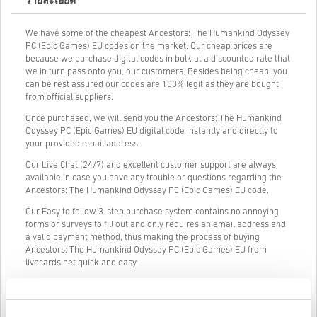
รายละเอียด
We have some of the cheapest Ancestors: The Humankind Odyssey
PC (Epic Games) EU codes on the market. Our cheap prices are
because we purchase digital codes in bulk at a discounted rate that
we in turn pass onto you, our customers. Besides being cheap, you
can be rest assured our codes are 100% legit as they are bought
from official suppliers.
Once purchased, we will send you the Ancestors: The Humankind
Odyssey PC (Epic Games) EU digital code instantly and directly to
your provided email address.
Our Live Chat (24/7) and excellent customer support are always
available in case you have any trouble or questions regarding the
Ancestors: The Humankind Odyssey PC (Epic Games) EU code.
Our Easy to follow 3-step purchase system contains no annoying
forms or surveys to fill out and only requires an email address and
a valid payment method, thus making the process of buying
Ancestors: The Humankind Odyssey PC (Epic Games) EU from
livecards.net quick and easy.
วิธีใช้งานบน Livecards.net