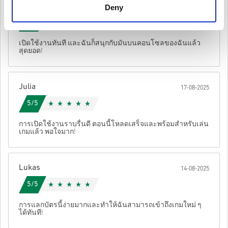
รหัสเหล่านี้ไม่มีวันหมดอายุ.
Leon
Deny
20-08-2025
เนื้อหาที่ดาวน์โหลดได้หรือผลิตภัณฑ์ DLC - คุณต้องมีเกม
ดูคู่มือสั้น ๆ ด้านบน หรือทำตามขั้นตอนด้านล่าง 👇
5/5
ต้นฉบับจึงจะเล่นส่วนDLCได้.
• เลือกสินค้า
สำหรับบางผลิตภัณฑ์ คุณอาจจะได้รับรหัสมากกว่าหนึ่งรหัส
เปิดใช้งานทันที และฉันก็สนุกกับมันบนคอนโซลของฉันแล้ว
• กรอกอีเมลของคุณ
ยกเลิก
ส่ง
สุดยอด!
• เลือกวิธีชำระเงินที่ต้องการ
• ดำเนินการสั่งซื้อให้เสร็จ
หลังจากนั้น คุณจะได้รับอีเมลพร้อมลิงก์ที่ปลอดภัยเพื่อเข้าถึงโค้ด
Julia
17-08-2025
ของคุณ
5/5
การเปิดใช้งานราบรื่นดี ตอนนี้โหลดเสร็จและพร้อมสำหรับเล่น
เกมแล้ว พอใจมาก!
Lukas
14-08-2025
5/5
การแลกบัตรนี้ง่ายมากและทำให้ฉันสามารถเข้าถึงเกมใหม่ ๆ
ได้ทันที!