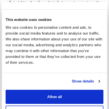
ซื้อสินค้าได้ง่าย ใน 3 ขั้นตอน ไม่จำเป็นต้องตอบคําถามน่ารำคาญ ใส่
แค่อีเมลของคุณแล้วก็ชำระเงินได้เลย ซื้อ PLAYSTATION NETWORK
CARD 35 EUR AUSTRIA จาก livecards.net ได้ง่ายและรวดเร็ว
This website uses cookies
We use cookies to personalise content and ads, to
วิธีใช้งานบน Livecards.net
provide social media features and to analyse our traffic.
We also share information about your use of our site with
คำปฏิเสธ
ใหม่กับ Livecards.net ใช่ไหม? การซื้อโค้ดดิจิทัลนั้นรวดเร็วและง่าย
our social media, advertising and analytics partners who
มาก:
may combine it with other information that you’ve
สินค้าพรีออเดอร์จ
ะถูกจัดส่งก่อนหรือในวันวางจำหน่ายที่
provided to them or that they’ve collected from your use
ระบุไว้ในขณะที่สินค้าในสต็อกจะถูกจัดส่งทันทีเพื่อรอการ
4.6/5
10
รีวิว
เขียนความคิดเห็น
of their services.
ตรวจสอบความปลอดภัย.
การซื้อที่ถือเป็นการใช้งานเชิงพาณิชย์จะไม่ได้รับการ
Lukas
ยอมรับ.
23-08-2025
คุณกำลังซื้อผลิตภัณฑ์ดิจิทัลเท่านั้น.
Show details
4/5
ให้คะแนนเป็นดาว:
สำหรับข้อมูลเพิ่มเติมโปรดดู
คำถามที่
พบบ่อยของเรา.
หากคุณประสบปัญหาในการสั่งซื้อโปรดแจ้งให้เราทราบ
โค้ดใช้งานได้อย่างสมบูรณ์แบบกับบัญชี PSN ออสเตรียของฉัน
แม้ว่ากระบวนการชำระเงินจะสามารถราบรื่นกว่านี้ได้
โดยใช้แบบฟอร์ม
ติดต่อเรา
.
Allow all
โค้ดที่ดาวน์โหลดได้เหล่านี้ผลิตโดยผู้พัฒนาเกมดังนั้นจึง
เป็นโค้ดต้นฉบับ.