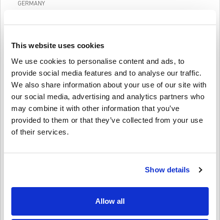
GERMANY
ซื้อสินค้าได้ง่าย ใน 3 ขั้นตอน ไม่จำเป็นต้องตอบคําถามน่ารำคาญ ใส่
แค่อีเมลของคุณแล้วก็ชำระเงินได้เลย ซื้อ PLAYSTATION NETWORK
CARD 20 EUR GERMANY จาก livecards.net ได้ง่ายและรวดเร็ว
This website uses cookies
We use cookies to personalise content and ads, to
วิธีใช้งานบน Livecards.net
provide social media features and to analyse our traffic.
We also share information about your use of our site with
คำปฏิเสธ
ใหม่กับ Livecards.net ใช่ไหม? การซื้อโค้ดดิจิทัลนั้นรวดเร็วและง่าย
our social media, advertising and analytics partners who
มาก:
may combine it with other information that you’ve
สินค้าพรีออเดอร์จ
ะถูกจัดส่งก่อนหรือในวันวางจำหน่ายที่
provided to them or that they’ve collected from your use
ระบุไว้ในขณะที่สินค้าในสต็อกจะถูกจัดส่งทันทีเพื่อรอการ
4.3/5
of their services.
10
รีวิว
เขียนความคิดเห็น
ตรวจสอบความปลอดภัย.
การซื้อที่ถือเป็นการใช้งานเชิงพาณิชย์จะไม่ได้รับการ
Finn
ยอมรับ.
23-08-2025
Show details
คุณกำลังซื้อผลิตภัณฑ์ดิจิทัลเท่านั้น.
4/5
ให้คะแนนเป็นดาว:
สำหรับข้อมูลเพิ่มเติมโปรดดู
คำถามที่
พบบ่อยของเรา.
หากคุณประสบปัญหาในการสั่งซื้อโปรดแจ้งให้เราทราบ
โค้ดใช้งานได้สมบูรณ์สำหรับบัญชี PlayStation เยอรมันของฉัน
Allow all
เพียงแต่อยากให้ขั้นตอนการชำระเงินรวดเร็วกว่านี้เล็กน้อย
โดยใช้แบบฟอร์ม
ติดต่อเรา
.
โค้ดที่ดาวน์โหลดได้เหล่านี้ผลิตโดยผู้พัฒนาเกมดังนั้นจึง