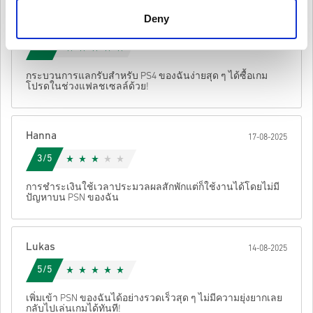
เป็นโค้ดต้นฉบับ.
Deny
รหัสเหล่านี้ไม่มีวันหมดอายุ.
Felix
20-08-2025
เนื้อหาที่ดาวน์โหลดได้หรือผลิตภัณฑ์ DLC - คุณต้องมีเกม
ดูคู่มือสั้น ๆ ด้านบน หรือทำตามขั้นตอนด้านล่าง 👇
5/5
ต้นฉบับจึงจะเล่นส่วนDLCได้.
• เลือกสินค้า
สำหรับบางผลิตภัณฑ์ คุณอาจจะได้รับรหัสมากกว่าหนึ่งรหัส
กระบวนการแลกรับสำหรับ PS4 ของฉันง่ายสุด ๆ ได้ซื้อเกม
• กรอกอีเมลของคุณ
ยกเลิก
ส่ง
โปรดในช่วงแฟลชเซลล์ด้วย!
• เลือกวิธีชำระเงินที่ต้องการ
• ดำเนินการสั่งซื้อให้เสร็จ
หลังจากนั้น คุณจะได้รับอีเมลพร้อมลิงก์ที่ปลอดภัยเพื่อเข้าถึงโค้ด
Hanna
17-08-2025
ของคุณ
3/5
การชำระเงินใช้เวลาประมวลผลสักพักแต่ก็ใช้งานได้โดยไม่มี
ปัญหาบน PSN ของฉัน
Lukas
14-08-2025
5/5
เพิ่มเข้า PSN ของฉันได้อย่างรวดเร็วสุด ๆ ไม่มีความยุ่งยากเลย
กลับไปเล่นเกมได้ทันที!