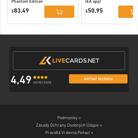
Phantom Edition
(EA app)
PC (EA app)
83,49
50,95
$
$
4,49
NAPÍSAŤ RECENZIU
345 RECENZIE
Podmienky »
Zásady Ochrany Osobných Údajov »
Pravidlá Vrátenia Peňazí »