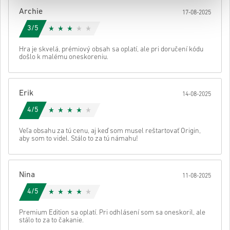
Potom dostaneš e-mail s bezpečným odkazom na prístup ku kódu.
Archie
17-08-2025
3/5
Hra je skvelá, prémiový obsah sa oplatí, ale pri doručení kódu
došlo k malému oneskoreniu.
Erik
14-08-2025
4/5
Veľa obsahu za tú cenu, aj keď som musel reštartovať Origin,
aby som to videl. Stálo to za tú námahu!
Nina
11-08-2025
4/5
Premium Edition sa oplatí. Pri odhlásení som sa oneskoril, ale
stálo to za to čakanie.