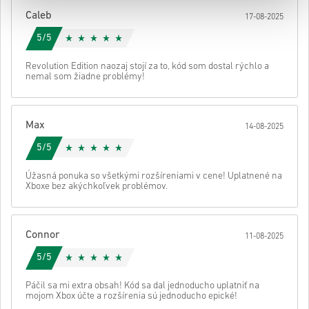
Potom dostaneš e-mail s bezpečným odkazom na prístup ku kódu.
Caleb
17-08-2025
5/5
Revolution Edition naozaj stojí za to, kód som dostal rýchlo a
nemal som žiadne problémy!
Max
14-08-2025
5/5
Úžasná ponuka so všetkými rozšíreniami v cene! Uplatnené na
Xboxe bez akýchkoľvek problémov.
Connor
11-08-2025
5/5
Páčil sa mi extra obsah! Kód sa dal jednoducho uplatniť na
mojom Xbox účte a rozšírenia sú jednoducho epické!