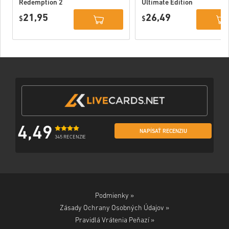
Redemption 2
Ultimate Edition
Xbox One WW
Xbox One / Xbox
21,95
26,49
$
Series X|S
$
4,49
NAPÍSAŤ RECENZIU
345 RECENZIE
Podmienky »
Zásady Ochrany Osobných Údajov »
Pravidlá Vrátenia Peňazí »