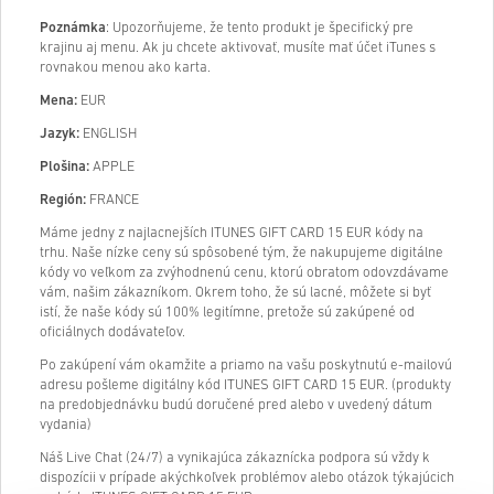
Poznámka
: Upozorňujeme, že tento produkt je špecifický pre
krajinu aj menu. Ak ju chcete aktivovať, musíte mať účet iTunes s
rovnakou menou ako karta.
Mena:
EUR
Jazyk:
ENGLISH
Plošina:
APPLE
Región:
FRANCE
Máme jedny z najlacnejších ITUNES GIFT CARD 15 EUR kódy na
trhu. Naše nízke ceny sú spôsobené tým, že nakupujeme digitálne
kódy vo veľkom za zvýhodnenú cenu, ktorú obratom odovzdávame
vám, našim zákazníkom. Okrem toho, že sú lacné, môžete si byť
istí, že naše kódy sú 100% legitímne, pretože sú zakúpené od
oficiálnych dodávateľov.
Po zakúpení vám okamžite a priamo na vašu poskytnutú e-mailovú
adresu pošleme digitálny kód ITUNES GIFT CARD 15 EUR. (produkty
na predobjednávku budú doručené pred alebo v uvedený dátum
vydania)
Náš Live Chat (24/7) a vynikajúca zákaznícka podpora sú vždy k
dispozícii v prípade akýchkoľvek problémov alebo otázok týkajúcich