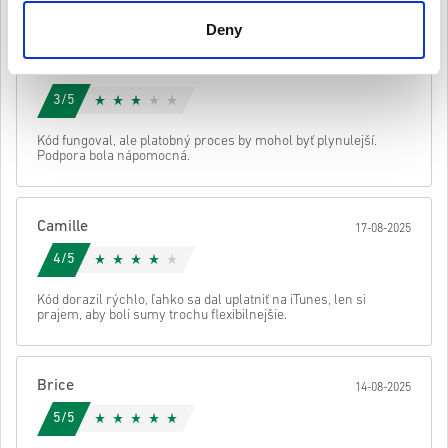
teda originálne.
Deny
Tieto kódy nemajú dátum vypršania platnosti.
Stiahnuteľný obsah alebo produkty DLC – Ak chcete hrať
Mathilde
toto rozšírenie, musíte mať pôvodnú hru.
20-08-2025
Pre niektoré produkty môžete dostať viac ako jeden kód.
Pozri si rýchly návod vyššie alebo postupuj podľa krokov nižšie 👇
3/5
• Vyber si produkt
Odoslať
Zrušiť
Kód fungoval, ale platobný proces by mohol byť plynulejší.
• Zadaj svoju e-mailovú adresu
Podpora bola nápomocná.
• Vyber si preferovaný spôsob platby
• Dokonči objednávku
Potom dostaneš e-mail s bezpečným odkazom na prístup ku kódu.
Camille
17-08-2025
4/5
Kód dorazil rýchlo, ľahko sa dal uplatniť na iTunes, len si
prajem, aby boli sumy trochu flexibilnejšie.
Brice
14-08-2025
5/5