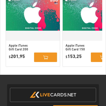
Apple iTunes
Apple iTunes
Gift Card 200
Gift Card 150
USD USA
USD USA
201,95
153,25
$
$