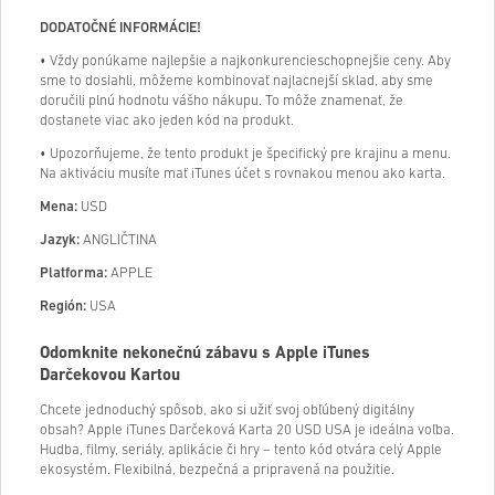
DODATOČNÉ INFORMÁCIE!
• Vždy ponúkame najlepšie a najkonkurencieschopnejšie ceny. Aby
sme to dosiahli, môžeme kombinovať najlacnejší sklad, aby sme
doručili plnú hodnotu vášho nákupu. To môže znamenať, že
dostanete viac ako jeden kód na produkt.
• Upozorňujeme, že tento produkt je špecifický pre krajinu a menu.
Na aktiváciu musíte mať iTunes účet s rovnakou menou ako karta.
Mena:
USD
Jazyk:
ANGLIČTINA
Platforma:
APPLE
Región:
USA
Odomknite nekonečnú zábavu s Apple iTunes
Darčekovou Kartou
Chcete jednoduchý spôsob, ako si užiť svoj obľúbený digitálny
obsah? Apple iTunes Darčeková Karta 20 USD USA je ideálna voľba.
Hudba, filmy, seriály, aplikácie či hry – tento kód otvára celý Apple
ekosystém. Flexibilná, bezpečná a pripravená na použitie.