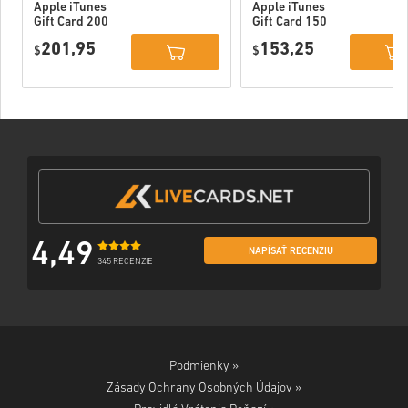
Apple iTunes
Apple iTunes
Gift Card 200
Gift Card 150
USD USA
USD USA
201,95
153,25
$
$
4,49
NAPÍSAŤ RECENZIU
345 RECENZIE
Podmienky »
Zásady Ochrany Osobných Údajov »