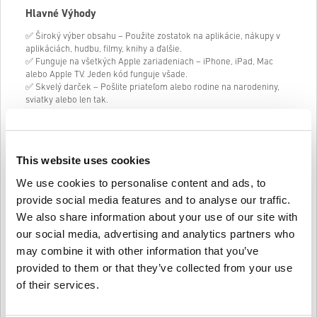
Hlavné Výhody
✅ Široký výber obsahu – Použite zostatok na aplikácie, nákupy v
aplikáciách, hudbu, filmy, knihy a ďalšie.
✅ Funguje na všetkých Apple zariadeniach – iPhone, iPad, Mac
alebo Apple TV. Jeden kód funguje všade.
✅ Skvelý darček – Pošlite priateľom alebo rodine na narodeniny,
sviatky alebo len tak.
Prečo ho milujú hráči a tvorcovia
Apple iTunes Darčeková Karta nie je len pre fanúšikov hudby. Hráči
This website uses cookies
ju používajú na hernú menu, nové hry alebo predplatné ako Apple
Arcade. Tvorcovia si môžu kúpiť prémiové aplikácie na úpravy,
We use cookies to personalise content and ads, to
produktivitu či dizajn. Karta, ktorá sa hodí každému životnému
provide social media features and to analyse our traffic.
štýlu.
We also share information about your use of our site with
Od streamovania najnovších hitov až po vylepšovanie aplikácií –
our social media, advertising and analytics partners who
Apple iTunes Darčeková Karta 20 USD USA prináša nekonečné
may combine it with other information that you’ve
možnosti. Kúpte si ju ešte dnes na livecards.net za najlepšiu cenu.
provided to them or that they’ve collected from your use
of their services.
Ako to funguje na Livecards.net