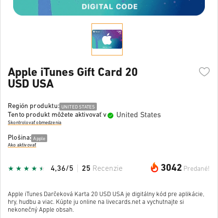
Apple iTunes Gift Card 20
USD USA
Región produktu:
UNITED STATES
United States
Tento produkt môžete aktivovať v
Skontrolovať obmedzenia
Plošina:
Apple
Ako aktivovať
3042
4,36/5
25
Recenzie
Predané!
Apple iTunes Darčeková Karta 20 USD USA je digitálny kód pre aplikácie,
hry, hudbu a viac. Kúpte ju online na livecards.net a vychutnajte si
nekonečný Apple obsah.