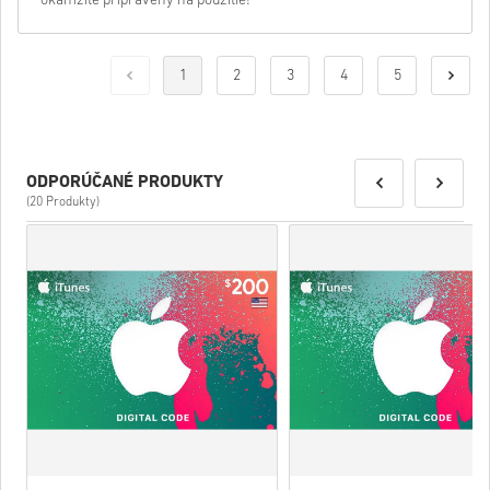
okamžite pripravený na použitie!
1
2
3
4
5
ODPORÚČANÉ PRODUKTY
(20 Produkty)