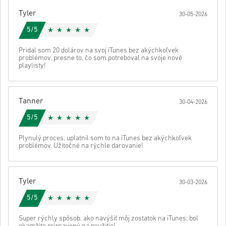
Potom dostaneš e-mail s bezpečným odkazom na prístup ku kódu.
Tyler
30-05-2026
5/5
Pridal som 20 dolárov na svoj iTunes bez akýchkoľvek
problémov, presne to, čo som potreboval na svoje nové
playlisty!
Tanner
30-04-2026
5/5
Plynulý proces, uplatnil som to na iTunes bez akýchkoľvek
problémov. Užitočné na rýchle darovanie!
Tyler
30-03-2026
5/5
Super rýchly spôsob, ako navýšiť môj zostatok na iTunes; bol