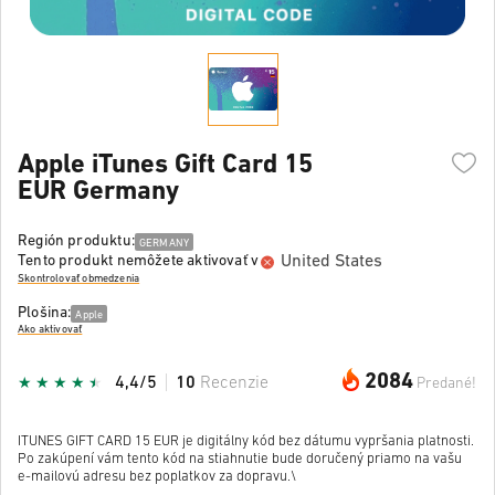
Apple iTunes Gift Card 15
EUR Germany
Región produktu:
GERMANY
United States
Tento produkt nemôžete aktivovať v
Skontrolovať obmedzenia
Plošina:
Apple
Ako aktivovať
2084
4,4/5
10
Recenzie
Predané!
ITUNES GIFT CARD 15 EUR je digitálny kód bez dátumu vypršania platnosti.
Po zakúpení vám tento kód na stiahnutie bude doručený priamo na vašu
e-mailovú adresu bez poplatkov za dopravu.\