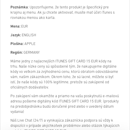
Poznámka
: Upozorňujeme, že tento produkt je špecifický pre
krajinu aj menu. Ak ju chcete aktivovať, musíte mať účet iTunes s
rovnakou menou ako karta.
Mena:
EUR
Jazyk:
ENGLISH
Plošina:
APPLE
Región:
GERMANY
Máme jedny z najlacnejších ITUNES GIFT CARD 15 EUR kódy na
trhu. Naše nízke ceny sú spôsobené tým, že nakupujeme digitálne
kódy vo veľkom za zvýhodnenú cenu, ktorú obratom odovzdávame
vám, našim zákazníkom. Okrem toho, že sú lacné, môžete si byť
istí, že naše kódy sú 100% legitímne, pretože sú zakúpené od
oficiálnych dodávateľov.
Po zakúpení vám okamžite a priamo na vašu poskytnutú e-mailovú
adresu pošleme digitálny kód ITUNES GIFT CARD 15 EUR. (produkty
na predobjednávku budú doručené pred alebo v uvedený dátum
vydania)
Náš Live Chat (24/7) a vynikajúca zákaznícka podpora sú vždy k
dispozícii v prípade akýchkoľvek problémov alebo otázok týkajúcich