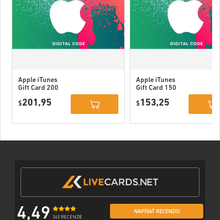
Apple iTunes
Apple iTunes
Gift Card 200
Gift Card 150
USD USA
USD USA
201,95
153,25
$
$
4,49
NAPÍSAŤ RECENZIU
345 RECENZIE