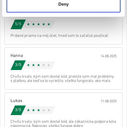
Deny
teda originálne.
Tieto kódy nemajú dátum vypršania platnosti.
Stiahnuteľný obsah alebo produkty DLC – Ak chcete hrať
Sofie
17-08-2025
toto rozšírenie, musíte mať pôvodnú hru.
5/5
Pre niektoré produkty môžete dostať viac ako jeden kód.
Pozri si rýchly návod vyššie alebo postupuj podľa krokov nižšie 👇
• Vyber si produkt
Pridané priamo na môj účet, hneď som to začal(a) používať.
Odoslať
Zrušiť
• Zadaj svoju e-mailovú adresu
• Vyber si preferovaný spôsob platby
• Dokonči objednávku
Hanna
14-08-2025
Potom dostaneš e-mail s bezpečným odkazom na prístup ku kódu.
3/5
Chvíľu trvalo, kým som dostal kód, pretože som mal problémy
s platbou, ale keď sa to vyriešilo, všetko fungovalo, ako malo.
Lukas
11-08-2025
3/5
Chvíľu trvalo, kým som dostal kód, ale zákaznícka podpora bola
nápomocná. Nakoniec všetko funguje dobre.