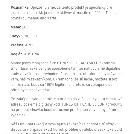
Poznámka
: Upozorňujeme, že tento produkt je špecifický pre
krajinu aj menu. Ak ju chcete aktivovať, musíte mať účet iTunes s
rovnakou menou ako karta.
Mena:
EUR
Jazyk:
ENGLISH
Plošina:
APPLE
Región:
AUSTRIA
Máme jedny z najlacnejších ITUNES GIFT CARD 50 EUR kódy na
trhu. Naše nízke ceny sú spôsobené tým, že nakupujeme digitálne
kódy vo veľkom za zvýhodnenú cenu, ktorú obratom odovzdávame
vám, našim zákazníkom. Okrem toho, že sú lacné, môžete si byť
istí, že naše kódy sú 100% legitímne, pretože sú zakúpené od
oficiálnych dodávateľov.
Po zakúpení vám okamžite a priamo na vašu poskytnutú e-mailovú
adresu pošleme digitálny kód ITUNES GIFT CARD 50 EUR. (produkty
na predobjednávku budú doručené pred alebo v uvedený dátum
vydania)
Náš Live Chat (24/7) a vynikajúca zákaznícka podpora sú vždy k
dispozícii v prípade akýchkoľvek problémov alebo otázok týkajúcich