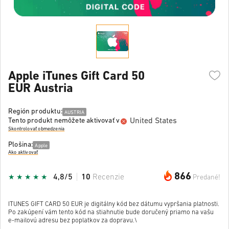
Apple iTunes Gift Card 50
EUR Austria
Región produktu:
AUSTRIA
United States
Tento produkt nemôžete aktivovať v
Skontrolovať obmedzenia
Plošina:
Apple
Ako aktivovať
866
4,8/5
10
Recenzie
Predané!
ITUNES GIFT CARD 50 EUR je digitálny kód bez dátumu vypršania platnosti.
Po zakúpení vám tento kód na stiahnutie bude doručený priamo na vašu
e-mailovú adresu bez poplatkov za dopravu.\