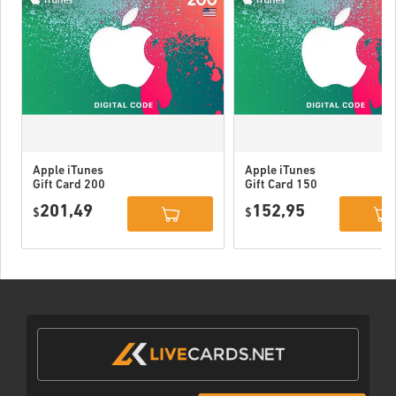
Apple iTunes
Apple iTunes
Gift Card 200
Gift Card 150
USD USA
USD USA
201,49
152,95
$
$