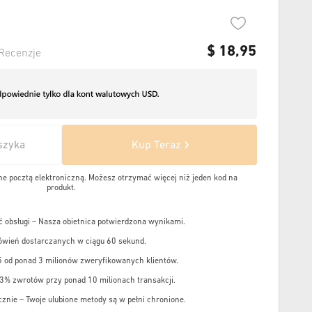
$
18,95
Recenzje
szyka
Kup Teraz
e pocztą elektroniczną. Możesz otrzymać więcej niż jeden kod na
produkt.
 obsługi – Nasza obietnica potwierdzona wynikami.
wień dostarczanych w ciągu 60 sekund.
5 od ponad 3 milionów zweryfikowanych klientów.
,3% zwrotów przy ponad 10 milionach transakcji.
cznie – Twoje ulubione metody są w pełni chronione.