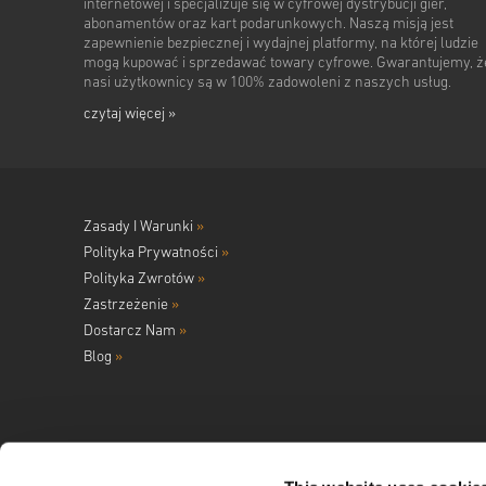
internetowej i specjalizuje się w cyfrowej dystrybucji gier,
abonamentów oraz kart podarunkowych. Naszą misją jest
zapewnienie bezpiecznej i wydajnej platformy, na której ludzie
mogą kupować i sprzedawać towary cyfrowe. Gwarantujemy, ż
nasi użytkownicy są w 100% zadowoleni z naszych usług.
czytaj więcej »
Zasady I Warunki
»
Polityka Prywatności
»
Polityka Zwrotów
»
Zastrzeżenie
»
Dostarcz Nam
»
Blog
»