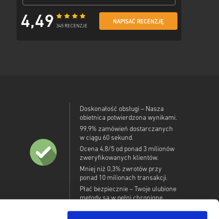
4,49
NAPISAĆ RECENZJĘ
345 RECENZJE
Doskonałość obsługi – Nasza
obietnica potwierdzona wynikami.
99,9% zamówień dostarczanych
w ciągu 60 sekund.
Ocena 4,8/5 od ponad 3 milionów
zweryfikowanych klientów.
Mniej niż 0,3% zwrotów przy
ponad 10 milionach transakcji.
Płać bezpiecznie – Twoje ulubione
metody są w pełni chronione.