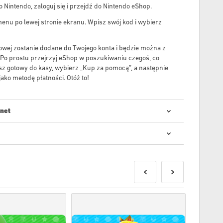
o Nintendo, zaloguj się i przejdź do Nintendo eShop.
nu po lewej stronie ekranu. Wpisz swój kod i wybierz
owej zostanie dodane do Twojego konta i będzie można z
 Po prostu przejrzyj eShop w poszukiwaniu czegoś, co
sz gotowy do kasy, wybierz „Kup za pomocą”, a następnie
ko metodę płatności. Otóż ​​to!
.net
anie kodów cyfrowych jest szybkie i proste:
aży
zostaną dostarczone przed lub w dniu premiery, a
 w magazynie zostaną dostarczone natychmiast w
bezpieczeństwa.
aczone do użytku komercyjnego nie będą akceptowane.
yfrowy.
macji, zapoznaj się z często zadawanymi pytaniami.
wiek problemy z zakupem, poinformuj nas o tym za pomocą
akt
.