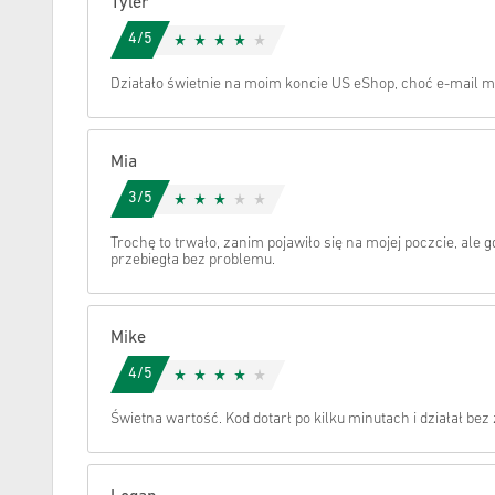
Tyler
4/5
Anuluj
Działało świetnie na moim koncie US eShop, choć e-mail m
Mia
3/5
Trochę to trwało, zanim pojawiło się na mojej poczcie, ale gd
przebiegła bez problemu.
Mike
4/5
Świetna wartość. Kod dotarł po kilku minutach i działał bez 