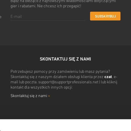
Bądź na bieżąco z najnowszymi wiadomościami dotyczącymi
gier i rabatami. Nie chcesz ich przegapić!
SUBSKRYBUJ
e
SKONTAKTUJ SIĘ Z NAMI
Potrzebujesz pomocy przy zamówieniu lub masz pytania?
Skontaktuj się z naszym działem obsługi klienta przez
czat
, e-
mail lub poczta.
support@supportprofessionals.net
| lub kliknij
kontakt dla wszystkich innych opcji:
Skontaktuj się z nami
»