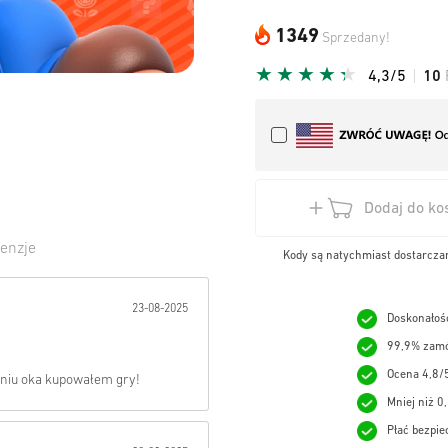
1349
Sprzedany!
4,3/5
10
Dodaj do ko
enzje
Kody są natychmiast dostarczan
wiazda:
23-08-2025
Doskonałość
99,9% zamó
Ocena 4,8/
eniu oka kupowałem gry!
Mniej niż 0
Płać bezpie