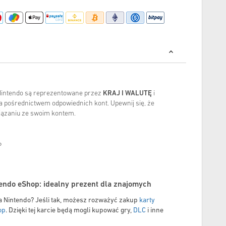
Nintendo są reprezentowane przez
KRAJ I WALUTĘ
i
a pośrednictwem odpowiednich kont. Upewnij się, że
iązaniu ze swoim kontem.
P
ndo eShop: idealny prezent dla znajomych
a Nintendo? Jeśli tak, możesz rozważyć zakup
karty
op
. Dzięki tej karcie będą mogli kupować gry,
DLC
i inne