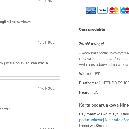
20-08-2025
Wysłać
ógłby być szybszy.
Opis produktu
17-08-2025
Zwróć uwagę!
• Kody kart podarunkowych 
można je zrealizować tylko z
y już się pojawiło, realizacja
wybrałeś odpowiednio w pow
Waluta:
USD
Platforma:
NINTENDO ESHO
14-08-2025
Region:
US
Karta podarunkowa Ninte
zarzutu.
Czy masz w swoim życiu fan
podarunkowej Nintendo eSh
treści w eShopie.