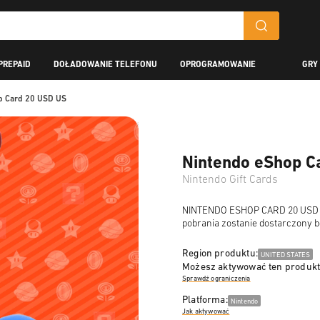
PREPAID
DOŁADOWANIE TELEFONU
OPROGRAMOWANIE
GRY
p Card 20 USD US
Nintendo eShop C
Nintendo Gift Cards
NINTENDO ESHOP CARD 20 USD to 
pobrania zostanie dostarczony b
Region produktu:
UNITED STATES
Możesz aktywować ten produkt
Sprawdź ograniczenia
Platforma:
Nintendo
Jak aktywować