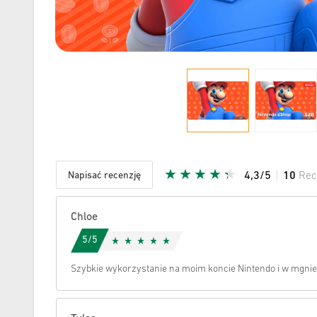
Napisać recenzję
4,3/5
10
Rec
Podana G
Chloe
5/5
Szybkie wykorzystanie na moim koncie Nintendo i w mgni