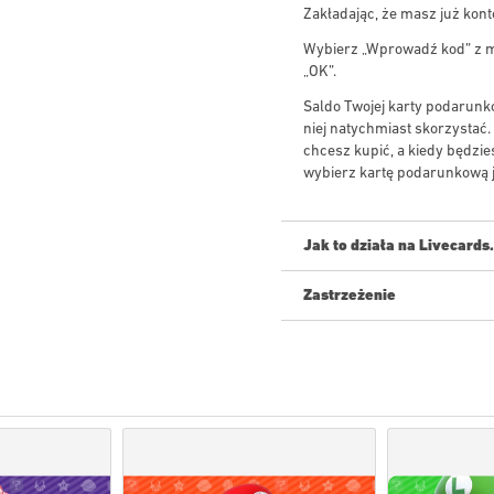
Zakładając, że masz już kont
Wybierz „Wprowadź kod” z me
„OK”.
Saldo Twojej karty podarunk
niej natychmiast skorzystać.
chcesz kupić, a kiedy będzie
wybierz kartę podarunkową ja
Jak to działa na Livecards
Zastrzeżenie
Nowy na Livecards.net? Kupow
Produkty
w przedsprzed
produkty znajdujące się
oczekiwaniu na kontrolę 
Zakupy uznane za przezn
Kupujesz tylko produkt c
Aby uzyskać więcej infor
Jeśli napotkasz jakiekol
naszego formularza
Kont