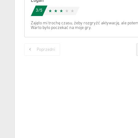
Logan
3/5
Zajęło mi trochę czasu, żeby rozgryźć aktywację, ale pote
Warto było poczekać na moje gry.
Poprzedni