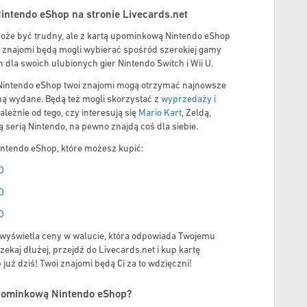
ntendo eShop na stronie Livecards.net
oże być trudny, ale z kartą upominkową Nintendo eShop
i znajomi będą mogli wybierać spośród szerokiej gamy
h dla swoich ulubionych gier Nintendo Switch i Wii U.
 Nintendo eShop twoi znajomi mogą otrzymać najnowsze
taną wydane. Będą też mogli skorzystać z
wyprzedaży i
ależnie od tego, czy interesują się
Mario Kart
, Zeldą,
ą serią Nintendo, na pewno znajdą coś dla siebie.
intendo eShop, które możesz kupić:
D
D
D
 wyświetla ceny w walucie, która odpowiada Twojemu
zekaj dłużej, przejdź do Livecards.net i kup kartę
uż dziś! Twoi znajomi będą Ci za to wdzięczni!
upominkową Nintendo eShop?