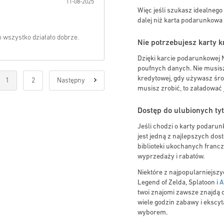
11-08-2025
Więc jeśli szukasz idealnego
dalej niż karta podarunkowa
m wszystko działało dobrze.
Nie potrzebujesz karty 
Dzięki karcie podarunkowej
poufnych danych. Nie musis
kredytowej, gdy używasz śro
1
2
Następny
musisz zrobić, to załadować j
Dostęp do ulubionych ty
Jeśli chodzi o karty podaru
jest jedną z najlepszych dos
biblioteki ukochanych francz
wyprzedaży i rabatów.
Niektóre z najpopularniejsz
Legend of Zelda, Splatoon i
A
twoi znajomi zawsze znajdą c
wiele godzin zabawy i ekscy
wyborem.