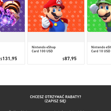
Te kody do pobrania są tw
Kody te nie mają daty waż
Zawartość do pobrania lu
mieć oryginalną grę.
W przypadku niektórych 
Nintendo eShop
Nintendo eS
Card 100 USD
Card 10 USD
Obejrzyj krótki poradnik powy
US
131,95
87,95
$
$
• Wybierz produkt
• Wpisz swój adres e-mail
• Wybierz preferowaną metod
• Sfinalizuj zamówienie
Po wszystkim otrzymasz e-ma
CHCESZ OTRZYMAĆ RABATY?
(ZAPISZ SIĘ)