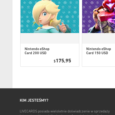
Nintendo eShop
Nintendo eShop
Card 200 USD
Card 150 USD
US
US
0,95
175,95
$
KIM JESTEŚMY?
LIVECARDS posiada wieloletnie doświadczenie w sprzedaży