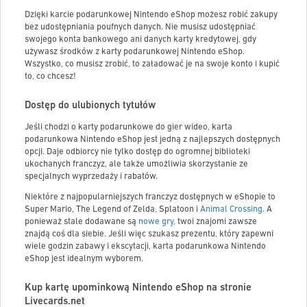
Dzięki karcie podarunkowej Nintendo eShop możesz robić zakupy
bez udostępniania poufnych danych. Nie musisz udostępniać
swojego konta bankowego ani danych karty kredytowej, gdy
używasz środków z karty podarunkowej Nintendo eShop.
Wszystko, co musisz zrobić, to załadować je na swoje konto i kupić
to, co chcesz!
Dostęp do ulubionych tytułów
Jeśli chodzi o karty podarunkowe do gier wideo, karta
podarunkowa Nintendo eShop jest jedną z najlepszych dostępnych
opcji. Daje odbiorcy nie tylko dostęp do ogromnej biblioteki
ukochanych franczyz, ale także umożliwia skorzystanie ze
specjalnych wyprzedaży i rabatów.
Niektóre z najpopularniejszych franczyz dostępnych w eShopie to
Super Mario, The Legend of Zelda, Splatoon i
Animal Crossing
. A
ponieważ stale dodawane są
nowe gry
, twoi znajomi zawsze
znajdą coś dla siebie. Jeśli więc szukasz prezentu, który zapewni
wiele godzin zabawy i ekscytacji, karta podarunkowa Nintendo
eShop jest idealnym wyborem.
Kup kartę upominkową Nintendo eShop na stronie
Livecards.net