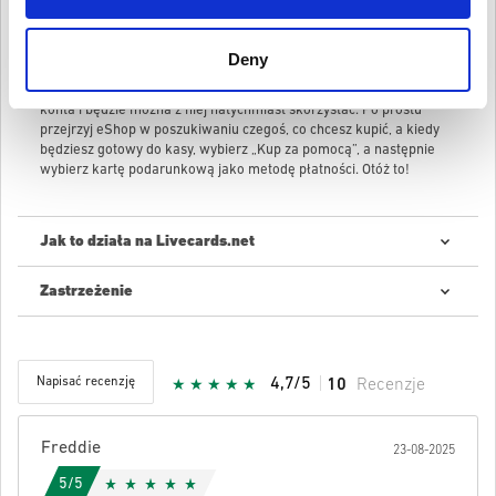
Nintendo eShop.
Wybierz „Wprowadź kod” z menu po lewej stronie ekranu. Wpisz
Deny
swój kod i wybierz „OK”.
Saldo Twojej karty podarunkowej zostanie dodane do Twojego
konta i będzie można z niej natychmiast skorzystać. Po prostu
przejrzyj eShop w poszukiwaniu czegoś, co chcesz kupić, a kiedy
będziesz gotowy do kasy, wybierz „Kup za pomocą”, a następnie
wybierz kartę podarunkową jako metodę płatności. Otóż ​​to!
Jak to działa na Livecards.net
Zastrzeżenie
Nowy na Livecards.net? Kupowanie kodów cyfrowych jest szybkie i
proste:
Produkty
w przedsprzedaży
zostaną dostarczone przed
lub w dniu premiery, a produkty znajdujące się w
Napisać recenzję
4,7/5
10
Recenzje
magazynie zostaną dostarczone natychmiast w
oczekiwaniu na kontrolę bezpieczeństwa.
Zakupy uznane za przeznaczone do użytku komercyjnego
nie będą akceptowane.
Freddie
23-08-2025
Kupujesz tylko produkt cyfrowy.
Podana Gwiazda:
5/5
Aby uzyskać więcej informacji, zapoznaj się z często