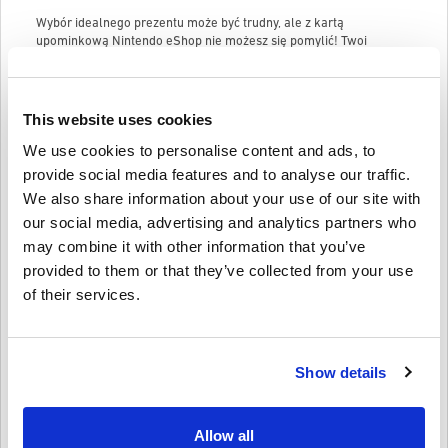
Wybór idealnego prezentu może być trudny, ale z kartą
upominkową Nintendo eShop nie możesz się pomylić! Twoi
znajomi będą mogli wybierać spośród szerokiej gamy gier, DLC i
zawartości w grach dla swoich ulubionych gier Nintendo Switch i
Wii U.
This website uses cookies
Dzięki karcie podarunkowej Nintendo eShop twoi znajomi mogą
otrzymać najnowsze gry i dodatki, gdy tylko zostaną wydane. Będą
We use cookies to personalise content and ads, to
też mogli skorzystać z
wyprzedaży i rabatów
na gry cyfrowe.
provide social media features and to analyse our traffic.
Niezależnie od tego, czy interesują się
Mario Kart
, Zeldą, Splatoon
We also share information about your use of our site with
czy jakąkolwiek inną serią Nintendo, na pewno znajdą coś dla
siebie.
our social media, advertising and analytics partners who
may combine it with other information that you’ve
Oto niektóre nominały kart Nintendo eShop, które możesz kupić:
provided to them or that they’ve collected from your use
Karta Nintendo eShop 25 GBP
of their services.
Pamiętaj, że Nintendo eShop wyświetla ceny w walucie, która
odpowiada Twojemu krajowi/regionowi. Więc nie czekaj dłużej,
przejdź do Livecards.net i kup kartę upominkową Nintendo eShop
już dziś! Twoi znajomi będą Ci za to wdzięczni!
Show details
Jak zrealizować kartę upominkową Nintendo eShop?
Zakładając, że masz już konto Nintendo, zaloguj się i przejdź do
Allow all