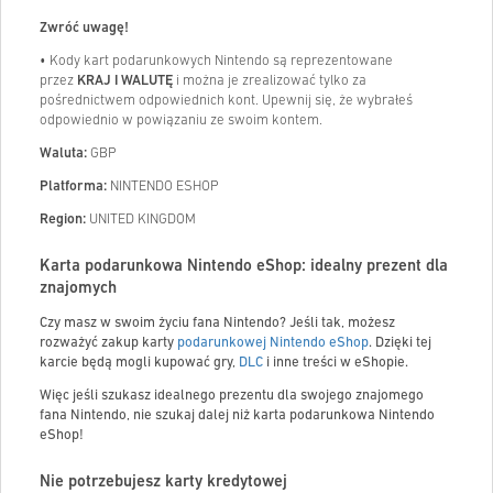
Zwróć uwagę!
• Kody kart podarunkowych Nintendo są reprezentowane
przez
KRAJ I WALUTĘ
i można je zrealizować tylko za
pośrednictwem odpowiednich kont. Upewnij się, że wybrałeś
odpowiednio w powiązaniu ze swoim kontem.
Waluta:
GBP
Platforma:
NINTENDO ESHOP
Region:
UNITED KINGDOM
Karta podarunkowa Nintendo eShop: idealny prezent dla
znajomych
Czy masz w swoim życiu fana Nintendo? Jeśli tak, możesz
rozważyć zakup karty
podarunkowej Nintendo eShop
. Dzięki tej
karcie będą mogli kupować gry,
DLC
i inne treści w eShopie.
Więc jeśli szukasz idealnego prezentu dla swojego znajomego
fana Nintendo, nie szukaj dalej niż karta podarunkowa Nintendo
eShop!
Nie potrzebujesz karty kredytowej