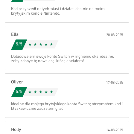
zadawanymi pytaniami.
Jeśli napotkasz jakiekolwiek problemy z zakupem,
Kod przyszedł natychmiast i działał idealnie na moim
brytyjskim koncie Nintendo.
poinformuj nas o tym za pomocą naszego formularza
Kontakt
.
Te kody do pobrania są tworzone przez twórcę gry i dlatego
są oryginalne.
Ella
Kody te nie mają daty ważności.
20-08-2025
Zawartość do pobrania lub produkty DLC — aby zagrać w
Obejrzyj krótki poradnik powyżej lub wykonaj poniższe kroki 👇
5/5
to rozszerzenie, musisz mieć oryginalną grę.
W przypadku niektórych produktów możesz otrzymać
• Wybierz produkt
Wysłać
Anuluj
Doładowałem swoje konto Switch w mgnieniu oka, idealne,
więcej niż jeden kod.
• Wpisz swój adres e-mail
żeby zdobyć tę nową grę, którą chciałem!
• Wybierz preferowaną metodę płatności
• Sfinalizuj zamówienie
Po wszystkim otrzymasz e-mail z bezpiecznym linkiem do swojego
Oliver
17-08-2025
kodu.
5/5
Idealne dla mojego brytyjskiego konta Switch; otrzymałem kod i
błyskawicznie zacząłem grać.
Holly
14-08-2025