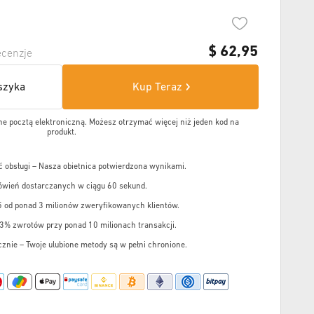
$
62,95
cenzje
szyka
Kup Teraz
e pocztą elektroniczną. Możesz otrzymać więcej niż jeden kod na
produkt.
 obsługi – Nasza obietnica potwierdzona wynikami.
wień dostarczanych w ciągu 60 sekund.
5 od ponad 3 milionów zweryfikowanych klientów.
,3% zwrotów przy ponad 10 milionach transakcji.
cznie – Twoje ulubione metody są w pełni chronione.