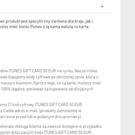
ten produkt jest specyficzny zarówno dla kraju, jak i
sisz mieć konto iTunes z tą samą walutą co karta.
odów ITUNES GIFT CARD 50 EUR na rynku. Nasze niskie
rtowo kupujemy kody cyfrowe po obniżonej cenie, którą z
 naszym klientom. Oprócz tego, że są tanie, możesz mieć
 100% legalne, ponieważ są kupowane od oficjalnych
lemy Ci kod cyfrowy ITUNES GIFT CARD 50 EUR
z Ciebie adres e-mail. (produkty zamówione w
arczone przed lub w podanym dniu premiery)
oskonała obsługa klienta są zawsze dostępne w przypadku
 pytań dotyczących kodu ITUNES GIFT CARD 50 EUR.