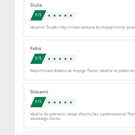
Giulia
Anuluj
5/5
Idealnie! Środki natychmiast dodane do mojego konta, jes
Fabio
5/5
Natychmiast dodane do mojego iTunes, idealne do pobieran
Giovanni
5/5
Idealne do pobrania całego albumu bez zastanowienia! Pły
włoskiego iTunes.