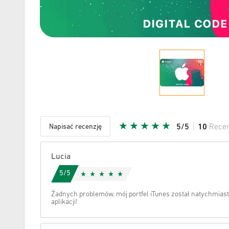
Napisać recenzję
5/5
10
Recen
Podana G
Lucia
5/5
Żadnych problemów, mój portfel iTunes został natychmias
aplikacji!