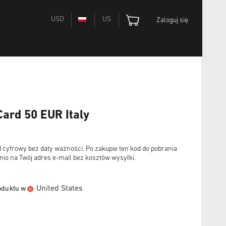
USD
US
Zaloguj się
Card 50 EUR Italy
cyfrowy bez daty ważności. Po zakupie ten kod do pobrania
io na Twój adres e-mail bez kosztów wysyłki.
United States
oduktu w