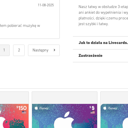
11-08-2025
Nasz łatwy w obsłudze 3-eta
ani ankiet do wypełnienia i 
płatności, dzięki czemu pro
jest szybki i łatwy.
ąłem pobierać muzykę w
Jak to działa na Livecards
1
2
Następny
Zastrzeżenie
Nowy na Livecards.net? Kupow
Produkty
w przedsprzed
produkty znajdujące się
oczekiwaniu na kontrolę 
Zakupy uznane za przezn
Kupujesz tylko produkt c
Aby uzyskać więcej infor
Jeśli napotkasz jakiekol
naszego formularza
Kont
Te kody do pobrania są tw
Kody te nie mają daty waż
Zawartość do pobrania lu
mieć oryginalną grę.