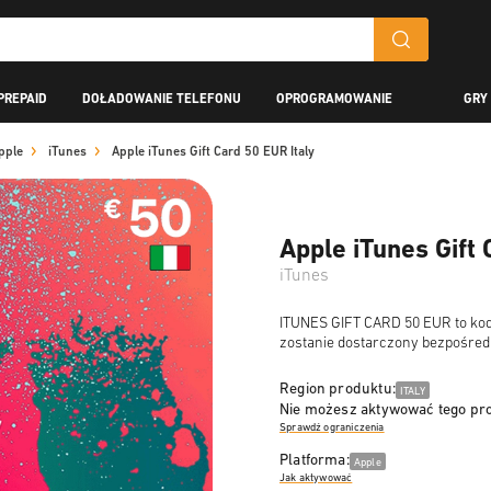
PREPAID
DOŁADOWANIE TELEFONU
OPROGRAMOWANIE
GRY
pple
iTunes
Apple iTunes Gift Card 50 EUR Italy
Apple iTunes Gift 
iTunes
ITUNES GIFT CARD 50 EUR to kod 
zostanie dostarczony bezpośredn
Region produktu:
ITALY
Nie możesz aktywować tego pr
Sprawdź ograniczenia
Platforma:
Apple
Jak aktywować