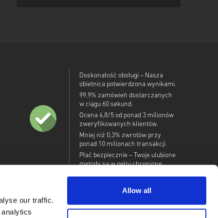
Doskonałość obsługi – Nasza
obietnica potwierdzona wynikami.
99,9% zamówień dostarczanych
w ciągu 60 sekund.
Ocena 4,8/5 od ponad 3 milionów
zweryfikowanych klientów.
Mniej niż 0,3% zwrotów przy
ponad 10 milionach transakcji.
Płać bezpiecznie – Twoje ulubione
metody są w pełni chronione.
Allow all
yse our traffic.
 analytics