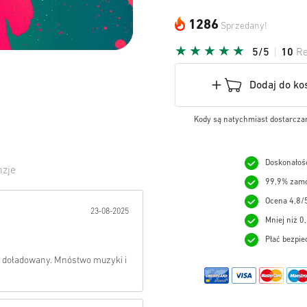
1286
Sprzedany!
5/5
10
Re
Dodaj do ko
Kody są natychmiast dostarczan
Doskonałość
zje
99,9% zamó
wiazda:
Ocena 4,8/
23-08-2025
Mniej niż 0
Płać bezpie
t doładowany. Mnóstwo muzyki i