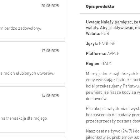
20-08-2025
Opis produktu
Wysłać
Uwaga
: Należy pamiętać, że 
waluty. Aby ją aktywować, mu
tem bardzo zadowolony.
Waluta:
EUR
Język:
ENGLISH
17-08-2025
Platforma:
APPLE
Region:
ITALY
ia moich ulubionych utworów.
Mamy jedne z najtańszych k
ceny wynikają z faktu, że hu
kolei przekazujemy Państwu,
pewność, że nasze kody są w
14-08-2025
dostawców.
Po zakupie natychmiast wyś
bezpośrednio na podany prze
nna transakcja dla mojego
przedsprzedaży zostaną dost
Nasz czat na żywo (24/7) i d
jakichkolwiek problemów lub