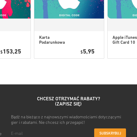
W przypadku niektórych 
Karta
Apple iTunes
Obejrzyj krótki poradnik powy
Podarunkowa
Gift Card 10
Apple iTunes 5
USD USA
153,25
5,95
$
USD USA
$
• Wybierz produkt
• Wpisz swój adres e-mail
• Wybierz preferowaną metod
• Sfinalizuj zamówienie
Po wszystkim otrzymasz e-ma
CHCESZ OTRZYMAĆ RABATY?
(ZAPISZ SIĘ)
Bądź na bieżąco z najnowszymi wiadomościami dotyczącymi
gier i rabatami. Nie chcesz ich przegapić!
SUBSKRYBUJ
e