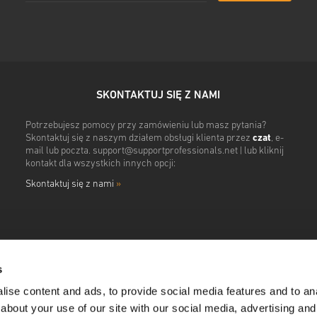
SKONTAKTUJ SIĘ Z NAMI
Potrzebujesz pomocy przy zamówieniu lub masz pytania?
Skontaktuj się z naszym działem obsługi klienta przez
czat
, e-
mail lub poczta.
support@supportprofessionals.net
| lub kliknij
kontakt dla wszystkich innych opcji:
Skontaktuj się z nami
»
s
ise content and ads, to provide social media features and to anal
about your use of our site with our social media, advertising and