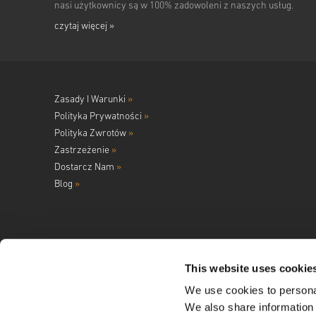
nasi użytkownicy są w 100% zadowoleni z naszych usług.
czytaj więcej »
Zasady I Warunki
»
Polityka Prywatności
»
Polityka Zwrotów
»
Zastrzeżenie
»
Dostarcz Nam
»
Blog
»
This website uses cookie
We use cookies to personal
Śledź nas na
We also share information 