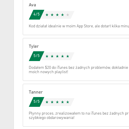
Ava
Anuluj
4/5
Kod działał idealnie w moim App Store, ale dotarł kilka min
Tyler
5/5
Dodałem $20 do iTunes bez żadnych problemów, dokładnie 
moich nowych playlist!
Tanner
5/5
Płynny proces, zrealizowałem to na iTunes bez żadnych p
szybkiego obdarowywania!