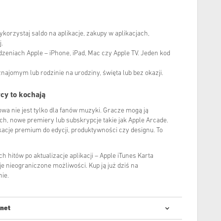
orzystaj saldo na aplikacje, zakupy w aplikacjach,
j.
zeniach Apple – iPhone, iPad, Mac czy Apple TV. Jeden kod
najomym lub rodzinie na urodziny, święta lub bez okazji.
cy to kochają
wa nie jest tylko dla fanów muzyki. Gracze mogą ją
h, nowe premiery lub subskrypcje takie jak Apple Arcade.
ikacje premium do edycji, produktywności czy designu. To
hitów po aktualizacje aplikacji – Apple iTunes Karta
 nieograniczone możliwości. Kup ją już dziś na
nie.
.net