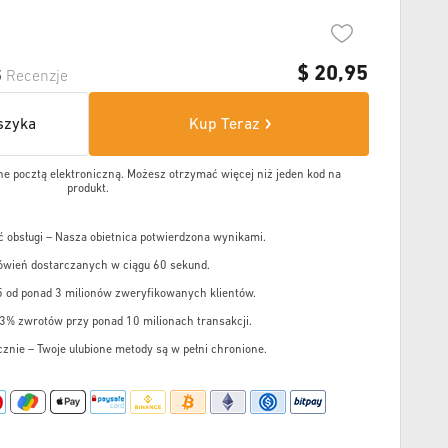
$
20,95
5
Recenzje
szyka
Kup Teraz
e pocztą elektroniczną. Możesz otrzymać więcej niż jeden kod na
produkt.
 obsługi – Nasza obietnica potwierdzona wynikami.
wień dostarczanych w ciągu 60 sekund.
5 od ponad 3 milionów zweryfikowanych klientów.
,3% zwrotów przy ponad 10 milionach transakcji.
cznie – Twoje ulubione metody są w pełni chronione.