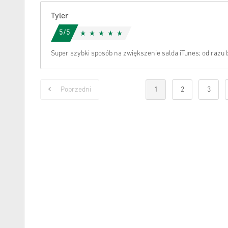
Tyler
5/5
Super szybki sposób na zwiększenie salda iTunes; od razu 
Poprzedni
1
2
3