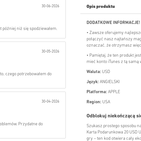
30-06-2026
Opis produktu
Wysłać
DODATKOWE INFORMACJE!
ut później niż się spodziewałem.
• Zawsze oferujemy najlepsz
połączyć nasz najtańszy mag
oznaczać, że otrzymasz więce
30-05-2026
• Pamiętaj, że ten produkt je
mieć konto iTunes z tą samą w
Waluta:
USD
to, czego potrzebowałem do
Język:
ANGIELSKI
Platforma:
APPLE
30-04-2026
Region:
USA
Odblokuj niekończącą s
roblemów. Przydatne do
Szukasz prostego sposobu na 
Karta Podarunkowa 20 USD USA
gry – ten kod otwiera cały e