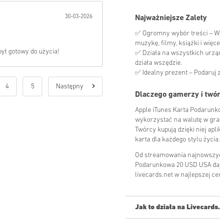
30-03-2026
Najważniejsze Zalety
✅ Ogromny wybór treści – Wyk
muzykę, filmy, książki i więce
był gotowy do użycia!
✅ Działa na wszystkich urząd
działa wszędzie.
✅ Idealny prezent – Podaruj z
4
5
Następny
Dlaczego gamerzy i twór
Apple iTunes Karta Podarunko
wykorzystać na walutę w grac
Twórcy kupują dzięki niej apl
karta dla każdego stylu życia.
Od streamowania najnowszych 
Podarunkowa 20 USD USA daje
livecards.net w najlepszej ce
Jak to działa na Livecards