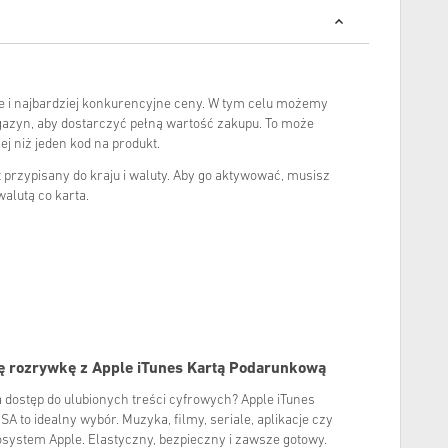
e i najbardziej konkurencyjne ceny. W tym celu możemy
azyn, aby dostarczyć pełną wartość zakupu. To może
j niż jeden kod na produkt.
st przypisany do kraju i waluty. Aby go aktywować, musisz
alutą co karta.
ię rozrywkę z Apple iTunes Kartą Podarunkową
dostęp do ulubionych treści cyfrowych? Apple iTunes
 to idealny wybór. Muzyka, filmy, seriale, aplikacje czy
kosystem Apple. Elastyczny, bezpieczny i zawsze gotowy.