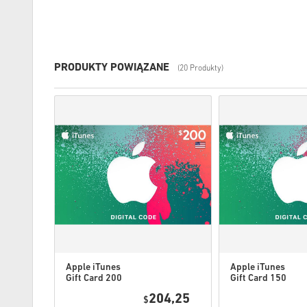
PRODUKTY POWIĄZANE
(20 Produkty)
Apple iTunes
Apple iTunes
Gift Card 200
Gift Card 150
USD USA
USD USA
8,25
204,25
$