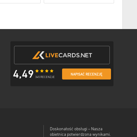
ę płatności
il z bezpiecznym linkiem do swojego kodu.
4,49
NAPISAĆ RECENZJĘ
345 RECENZJE
Doskonałość obsługi – Nasza
obietnica potwierdzona wynikami.