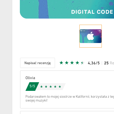
Napisać recenzję
4,36/5
25
Re
Podana G
Olivia
5/5
Podarowałem to mojej siostrze w Kalifornii, korzystała z 
swojej muzyki!