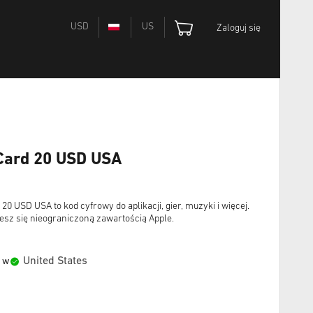
USD
US
Zaloguj się
 Card 20 USD USA
0 USD USA to kod cyfrowy do aplikacji, gier, muzyki i więcej.
ciesz się nieograniczoną zawartością Apple.
United States
 w