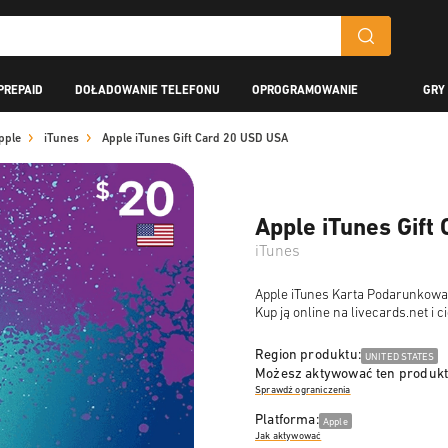
PREPAID
DOŁADOWANIE TELEFONU
OPROGRAMOWANIE
GRY
pple
iTunes
Apple iTunes Gift Card 20 USD USA
Apple iTunes Gift
iTunes
Apple iTunes Karta Podarunkowa 2
Kup ją online na livecards.net i 
Region produktu:
UNITED STATES
Możesz aktywować ten produkt
Sprawdź ograniczenia
Platforma:
Apple
Jak aktywować