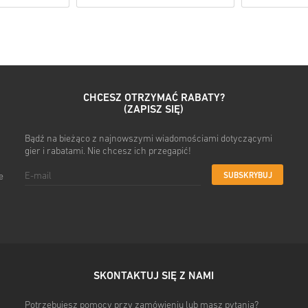
• Wybierz produkt
• Wpisz swój adres e-mail
• Wybierz preferowaną metod
• Sfinalizuj zamówienie
Po wszystkim otrzymasz e-ma
CHCESZ OTRZYMAĆ RABATY?
(ZAPISZ SIĘ)
Bądź na bieżąco z najnowszymi wiadomościami dotyczącymi
gier i rabatami. Nie chcesz ich przegapić!
SUBSKRYBUJ
e
SKONTAKTUJ SIĘ Z NAMI
Potrzebujesz pomocy przy zamówieniu lub masz pytania?