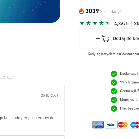
3039
Sprzedany!
4,36/5
2
Dodaj do ko
Kody są natychmiast dostarczan
Doskonałość
cenzje
99,9% zamó
wiazda:
Ocena 4,8/
30-07-2026
Mniej niż 0
Płać bezpie
tego bez żadnych problemów do