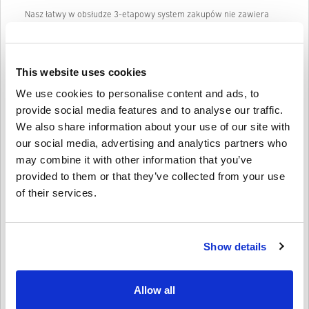
Nasz łatwy w obsłudze 3-etapowy system zakupów nie zawiera
irytujących formularzy ani ankiet do wypełnienia i wymaga jedynie
adresu e-mail oraz prawidłowej metody płatności, dzięki czemu
proces zakupu ITUNES GIFT CARD 50 EUR na PC w livecards.net jest
szybki i łatwy.
This website uses cookies
We use cookies to personalise content and ads, to
Jak to działa na Livecards.net
provide social media features and to analyse our traffic.
We also share information about your use of our site with
Zastrzeżenie
our social media, advertising and analytics partners who
Nowy na Livecards.net? Kupowanie kodów cyfrowych jest szybkie i
proste:
may combine it with other information that you’ve
Produkty
w przedsprzedaży
zostaną dostarczone przed
provided to them or that they’ve collected from your use
lub w dniu premiery, a produkty znajdujące się w
of their services.
Napisać recenzję
4,1/5
10
Recenzje
magazynie zostaną dostarczone natychmiast w
oczekiwaniu na kontrolę bezpieczeństwa.
Zakupy uznane za przeznaczone do użytku komercyjnego
nie będą akceptowane.
Élodie
17-08-2025
Show details
Kupujesz tylko produkt cyfrowy.
Podana Gwiazda:
4/5
Aby uzyskać więcej informacji, zapoznaj się z często
zadawanymi pytaniami.
Jeśli napotkasz jakiekolwiek problemy z zakupem,
Skuteczny sposób zarządzania zakupami multimediów. Proces
Allow all
realizacji był płynny, jedynie niewielkie opóźnienie w
poinformuj nas o tym za pomocą naszego formularza