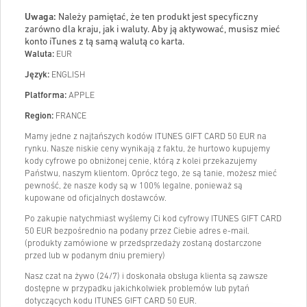
Uwaga:
Należy pamiętać, że ten produkt jest specyficzny
zarówno dla kraju, jak i waluty. Aby ją aktywować, musisz mieć
konto iTunes z tą samą walutą co karta.
Waluta:
EUR
Język:
ENGLISH
Platforma:
APPLE
Region:
FRANCE
Mamy jedne z najtańszych kodów ITUNES GIFT CARD 50 EUR na
rynku. Nasze niskie ceny wynikają z faktu, że hurtowo kupujemy
kody cyfrowe po obniżonej cenie, którą z kolei przekazujemy
Państwu, naszym klientom. Oprócz tego, że są tanie, możesz mieć
pewność, że nasze kody są w 100% legalne, ponieważ są
kupowane od oficjalnych dostawców.
Po zakupie natychmiast wyślemy Ci kod cyfrowy ITUNES GIFT CARD
50 EUR bezpośrednio na podany przez Ciebie adres e-mail.
(produkty zamówione w przedsprzedaży zostaną dostarczone
przed lub w podanym dniu premiery)
Nasz czat na żywo (24/7) i doskonała obsługa klienta są zawsze
dostępne w przypadku jakichkolwiek problemów lub pytań
dotyczących kodu ITUNES GIFT CARD 50 EUR.