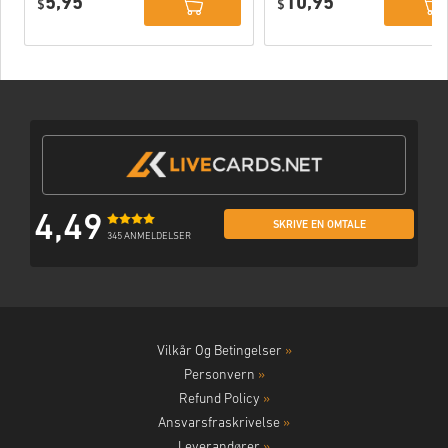
5,95
10,95
$
$
4,49
SKRIVE EN OMTALE
345 ANMELDELSER
Vilkår Og Betingelser
»
Personvern
»
Refund Policy
»
Ansvarsfraskrivelse
»
Leverandører
»