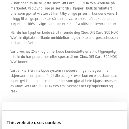
Vi har noen av de billigste Xbox Gift Card 300 NOK WW-kodene på
markedet. Vi tilbyr billige priser fordi vi kjøper i bulk til rabattert
pris, som gjør at vi etterpå kan tilby billige priser til kundene våre. I
tillegg til billige produkter så kan du være sikker på at kodene du
kjøper er 100% lovlige, siden de er kjøpt fra offisielle leverandører.
Når du har kjøpt en kode så vil vi sende deg Xbox Gift Card 300 NOK
WW sin digitale spillkode umiddelbart og direkte til e-postadressen
du har oppført.
Vår Livechat (24/7) og utmerkede kundestøtte er alltid tilgjengelig i
tilfelle du har problemer eller spørsmål om Xbox Gift Card 300 NOK
WW-koden.
Vårt enkle 3-trinns kjøpssystem innebærer ingen plagsomme
skjemaer eller spørsmål å fylle ut, og krever kun en e-postadresse
og en gyldig betalingsmetode, noe som gjør at hele kjøpsprosessen
av Xbox Gift Card 300 NOK WW fra livecards.net kjempeenkel og
rask.
Slik fungerer det på Livecards.net
This website uses cookies
Ansvarsfraskrivelse
Ny på Livecards.net? Å kjøpe digitale koder er raskt og enkelt: