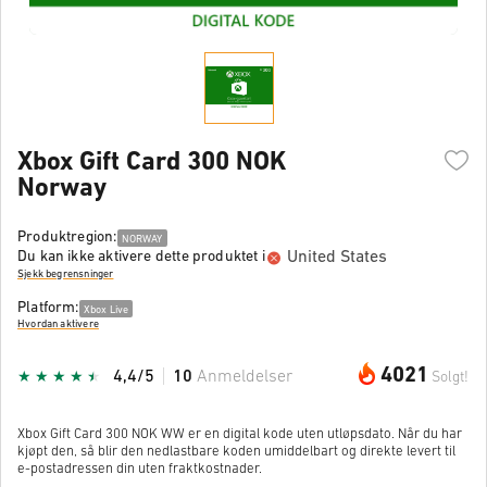
Xbox Gift Card 300 NOK
Norway
Produktregion:
NORWAY
United States
Du kan ikke aktivere dette produktet i
Sjekk begrensninger
Platform:
Xbox Live
Hvordan aktivere
4021
4,4/5
10
Anmeldelser
Solgt!
Xbox Gift Card 300 NOK WW er en digital kode uten utløpsdato. Når du har
kjøpt den, så blir den nedlastbare koden umiddelbart og direkte levert til
e-postadressen din uten fraktkostnader.