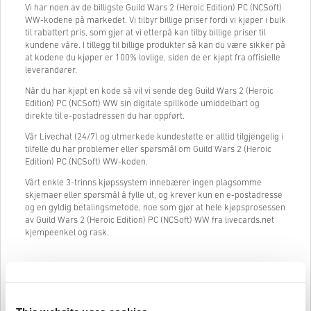
Vi har noen av de billigste Guild Wars 2 (Heroic Edition) PC (NCSoft)
WW-kodene på markedet. Vi tilbyr billige priser fordi vi kjøper i bulk
til rabattert pris, som gjør at vi etterpå kan tilby billige priser til
kundene våre. I tillegg til billige produkter så kan du være sikker på
at kodene du kjøper er 100% lovlige, siden de er kjøpt fra offisielle
leverandører.
Når du har kjøpt en kode så vil vi sende deg Guild Wars 2 (Heroic
Edition) PC (NCSoft) WW sin digitale spillkode umiddelbart og
direkte til e-postadressen du har oppført.
Vår Livechat (24/7) og utmerkede kundestøtte er alltid tilgjengelig i
tilfelle du har problemer eller spørsmål om Guild Wars 2 (Heroic
Edition) PC (NCSoft) WW-koden.
Vårt enkle 3-trinns kjøpssystem innebærer ingen plagsomme
skjemaer eller spørsmål å fylle ut, og krever kun en e-postadresse
og en gyldig betalingsmetode, noe som gjør at hele kjøpsprosessen
av Guild Wars 2 (Heroic Edition) PC (NCSoft) WW fra livecards.net
kjempeenkel og rask.
Slik fungerer det på Livecards.net
Ansvarsfraskrivelse