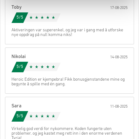
Toby
17-08-2025
5/5
Aktiveringen var superenkel, og jeg var i gang med å utforske
nye oppdrag på null komma niks!
Nikolai
14-08-2025
5/5
Heroic Edition er kjempebra! Fikk bonusgjenstandene mine og
begynte å spille med én gang.
Sara
11-08-2025
5/5
Virkelig god verdi for nykommere. Koden fungerte uten
problemer, og jeg kastet meg rett inn i den enorme verdenen
Tyria!