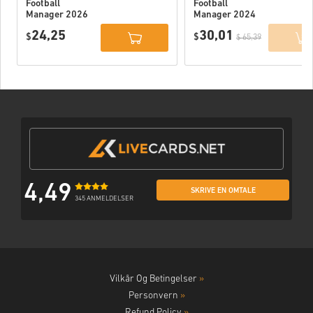
Football
Football
Manager 2026
Manager 2024
PC (Official
PC (Official
24,25
30,01
Website) EU
$
Website) EU
$
$ 65,39
4,49
SKRIVE EN OMTALE
345 ANMELDELSER
Vilkår Og Betingelser
»
Personvern
»
Refund Policy
»